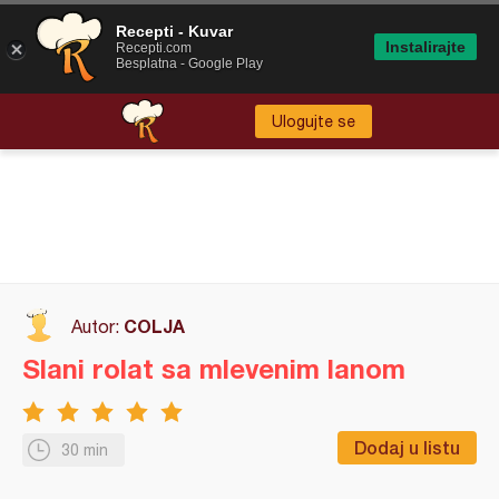
Recepti - Kuvar
Instalirajte
Recepti.com
Besplatna - Google Play
Ulogujte se
COLJA
Autor:
Slani rolat sa mlevenim lanom
Dodaj u listu
30 min