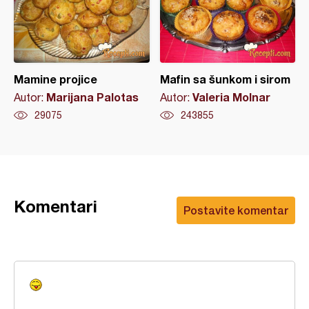
Mamine projice
Mafin sa šunkom i sirom
Marijana Palotas
Valeria Molnar
Autor:
Autor:
29075
243855
Komentari
Postavite komentar