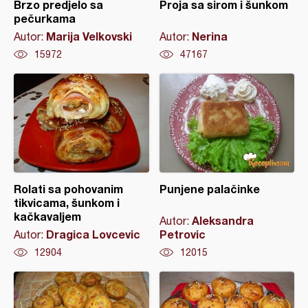
Brzo predjelo sa
Proja sa sirom i šunkom
pečurkama
Marija Velkovski
Nerina
Autor:
Autor:
15972
47167
Rolati sa pohovanim
Punjene palačinke
tikvicama, šunkom i
kačkavaljem
Aleksandra
Autor:
Dragica Lovcevic
Petrovic
Autor:
12904
12015