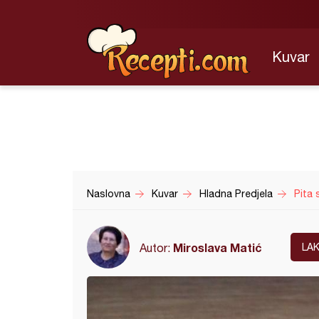
Kuvar
Naslovna
Kuvar
Hladna Predjela
Pita
Miroslava Matić
Autor:
LA