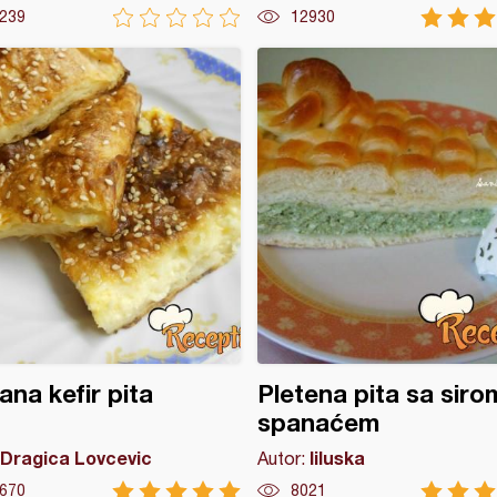
239
12930
ana kefir pita
Pletena pita sa sirom
spanaćem
Dragica Lovcevic
liluska
Autor:
670
8021