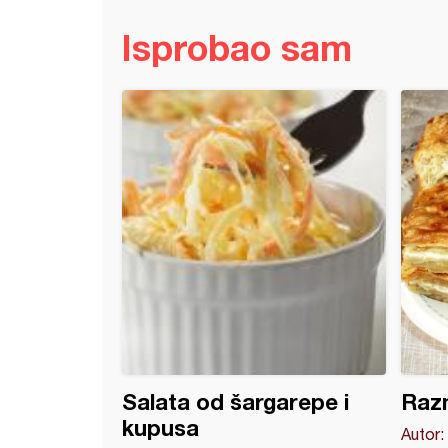
Isprobao sam
sa krompirom (7)
Salata od šargarepe i
Razn
kupusa
Autor: