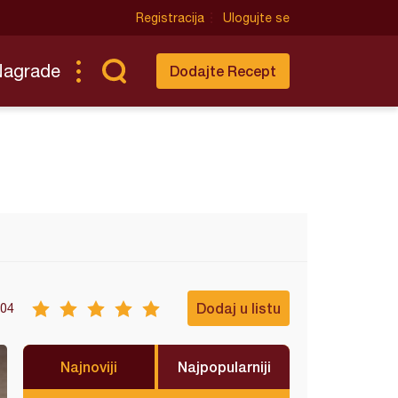
Registracija
Ulogujte se
Nagrade
Dodajte Recept
Dodaj u listu
04
Najnoviji
Najpopularniji