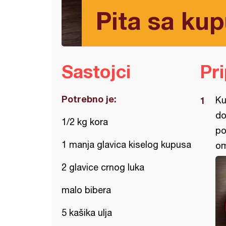
Pita sa ku
Sastojci
Pr
Potrebno je:
Ku
do
1/2 kg kora
po
1 manja glavica kiselog kupusa
om
2 glavice crnog luka
malo bibera
5 kašika ulja