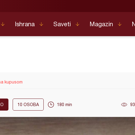
Ishrana
Saveti
Magazin
 sa kupusom
KO
10
OSOBA
180 min
93