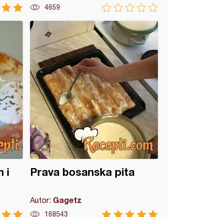
4659
 i
Prava bosanska pita
Gagetz
Autor:
168543