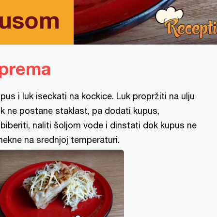
pusom
iprema
pus i luk iseckati na kockice. Luk propržiti na ulju
k ne postane staklast, pa dodati kupus,
biberiti, naliti šoljom vode i dinstati dok kupus ne
ekne na srednjoj temperaturi.