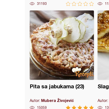
31193
11
 bosanska pita
Pita sa jabukama (23)
Slag
Mubera Živojević
Autor:
Autor:
15059
13