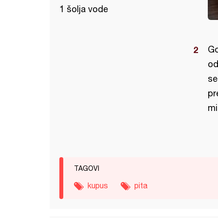
1 šolja vode
Go
od
se
pr
mi
TAGOVI
kupus
pita