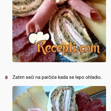
Zatim seći na parčiće kada se lepo ohladio.