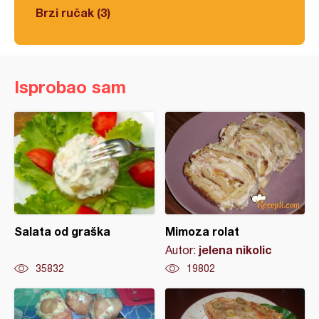
Brzi ručak (3)
Isprobao sam
Salata od graška
Mimoza rolat
jelena nikolic
Autor:
35832
19802