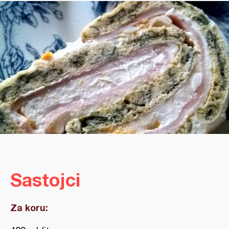
Sastojci
Za koru: