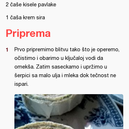
2 čaše kisele pavlake
1 čaša krem sira
Priprema
Prvo pripremimo blitvu tako što je operemo,
očistimo i obarimo u ključaloj vodi da
omekša. Zatim saseckamo i upržimo u
šerpici sa malo ulja i mleka dok tečnost ne
ispari.