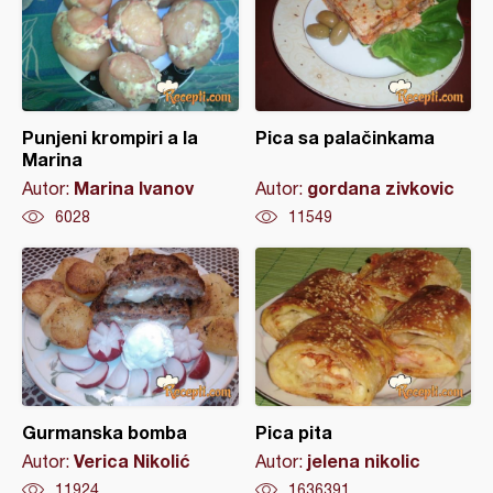
Punjeni krompiri a la
Pica sa palačinkama
Marina
Marina Ivanov
gordana zivkovic
Autor:
Autor:
6028
11549
Gurmanska bomba
Pica pita
Verica Nikolić
jelena nikolic
Autor:
Autor:
11924
1636391