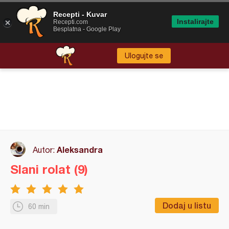
Recepti - Kuvar
Instalirajte
Recepti.com
Besplatna - Google Play
Ulogujte se
Aleksandra
Autor:
Slani rolat (9)
Dodaj u listu
60 min