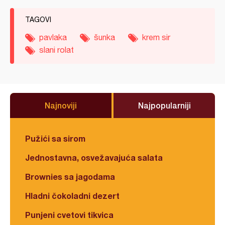
TAGOVI
pavlaka
šunka
krem sir
slani rolat
Najnoviji
Najpopularniji
Pužići sa sirom
Jednostavna, osvežavajuća salata
Brownies sa jagodama
Hladni čokoladni dezert
Punjeni cvetovi tikvica