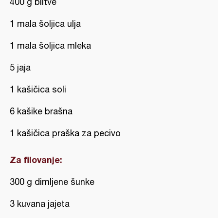
400 g blitve
1 mala šoljica ulja
1 mala šoljica mleka
5 jaja
1 kašičica soli
6 kašike brašna
1 kašičica praška za pecivo
Za filovanje:
300 g dimljene šunke
3 kuvana jajeta