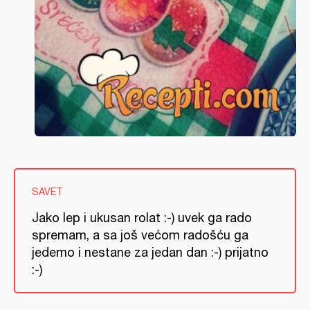
SAVET
Jako lep i ukusan rolat :-) uvek ga rado
spremam, a sa još većom radošću ga
jedemo i nestane za jedan dan :-) prijatno
:-)