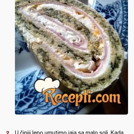
U činiji lepo umutimo jaja sa malo soli. Kada