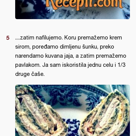
....zatim nafilujemo. Koru premažemo krem
sirom, poređamo dimljenu šunku, preko
narendamo kuvana jaja, a zatim premažemo
pavlakom. Ja sam iskoristila jednu celu i 1/3
druge čaše.