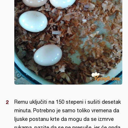
Rernu uključiti na 150 stepeni i sušiti desetak
minuta. Potrebno je samo toliko vremena da
ljuske postanu krte da mogu da se izmrve
rukama, pazite da se ne presuše, jer će onda