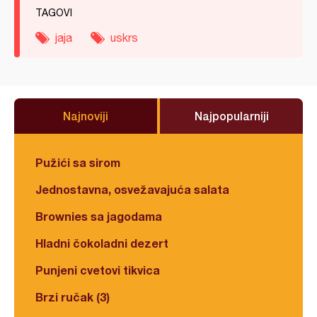
TAGOVI
jaja
uskrs
Najnoviji
Najpopularniji
Pužići sa sirom
Jednostavna, osvežavajuća salata
Brownies sa jagodama
Hladni čokoladni dezert
Punjeni cvetovi tikvica
Brzi ručak (3)