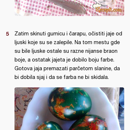
Zatim skinuti gumicu i čarapu, očistiti jaje od
ljuski koje su se zalepile. Na tom mestu gde
su bile ljuske ostale su razne nijanse braon
boje, a ostatak jajeta je dobilo boju farbe.
Gotova jaja premazati parčetom slanine, da
bi dobila sjaj i da se farba ne bi skidala.