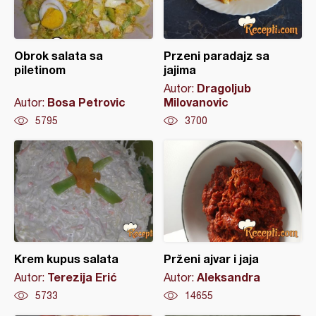
Obrok salata sa
Przeni paradajz sa
piletinom
jajima
Dragoljub
Autor:
Bosa Petrovic
Milovanovic
Autor:
5795
3700
Krem kupus salata
Prženi ajvar i jaja
Terezija Erić
Aleksandra
Autor:
Autor:
5733
14655