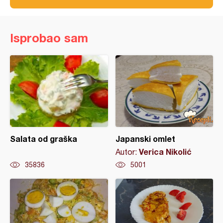
Isprobao sam
Salata od graška
Japanski omlet
Verica Nikolić
Autor:
35836
5001