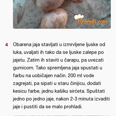
Obarena jaja stavljati u izmrvljene ljuske od
luka, uvaljati ih tako da se ljuske zalepe po
jajetu. Zatim ih staviti u čarapu, pa uvezati
gumicom. Tako spremljena jaja spustati u
farbu na uobičajen način. 200 ml vode
zagrejati, pa sipati u staru činijicu, dodati
kesicu farbe, jednu kašiku sirćeta. Spuštati
jedno po jedno jaje, nakon 2-3 minuta izvaditi
jaje i pustiti da se malo prohladi.