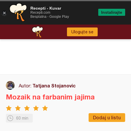
Recepti - Kuvar
Instalirajte
Recepti.com
Besplatna - Google Play
Ulogujte se
Tatjana Stojanovic
Autor:
Mozaik na farbanim jajima
Dodaj u listu
60 min