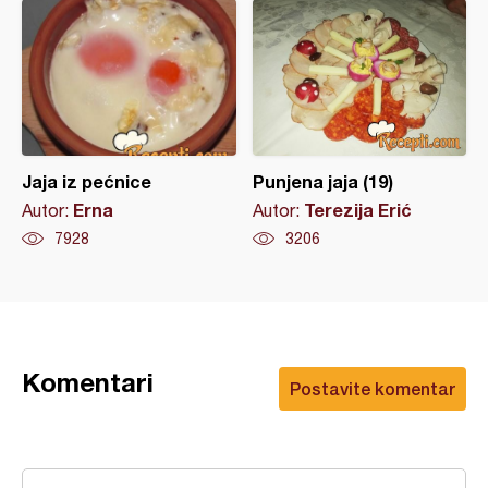
Jaja iz pećnice
Punjena jaja (19)
Erna
Terezija Erić
Autor:
Autor:
7928
3206
Komentari
Postavite komentar