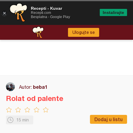
Recepti - Kuvar
Instalirajte
Recepti.com
Besplatna - Google Play
Ulogujte se
beba1
Autor:
Rolat od palente
Dodaj u listu
15 min