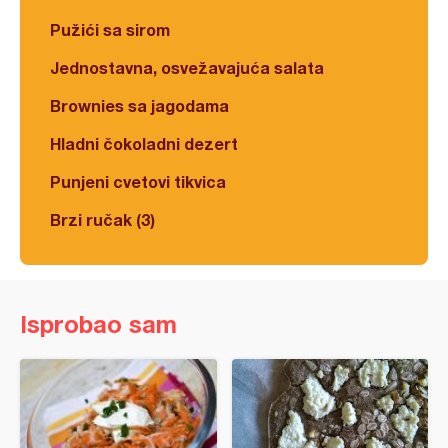
Pužići sa sirom
Jednostavna, osvežavajuća salata
Brownies sa jagodama
Hladni čokoladni dezert
Punjeni cvetovi tikvica
Brzi ručak (3)
Isprobao sam