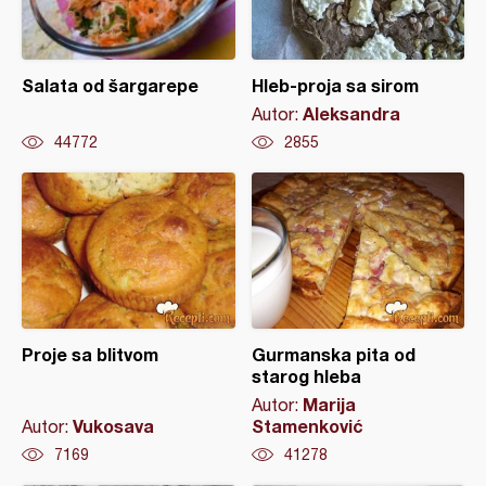
Salata od šargarepe
Hleb-proja sa sirom
Aleksandra
Autor:
44772
2855
Proje sa blitvom
Gurmanska pita od
starog hleba
Marija
Autor:
Vukosava
Stamenković
Autor:
7169
41278