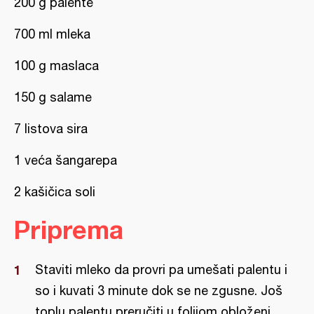
200 g palente
700 ml mleka
100 g maslaca
150 g salame
7 listova sira
1 veća šangarepa
2 kašičica soli
Priprema
Staviti mleko da provri pa umešati palentu i
so i kuvati 3 minute dok se ne zgusne. Još
toplu palentu preručiti u folijom obloženi