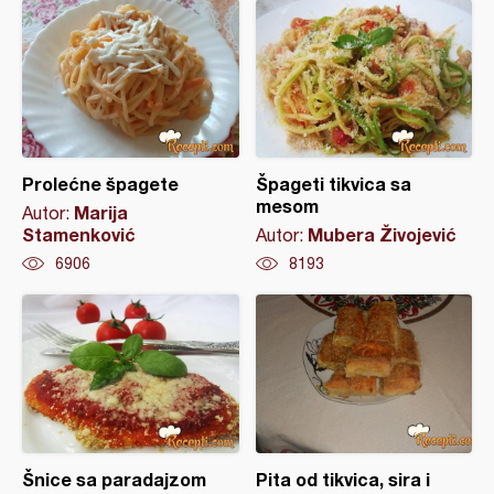
Prolećne špagete
Špageti tikvica sa
mesom
Marija
Autor:
Stamenković
Mubera Živojević
Autor:
6906
8193
Šnice sa paradajzom
Pita od tikvica, sira i