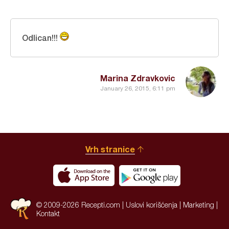
Odlican!!!
Marina Zdravkovic
January 26, 2015, 6:11 pm
Vrh stranice
© 2009-2026 Recepti.com |
Uslovi korišćenja
|
Marketing
|
Kontakt