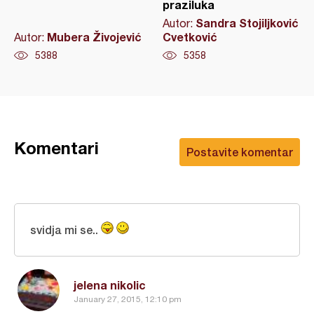
praziluka
Sandra Stojiljković
Autor:
Mubera Živojević
Cvetković
Autor:
5388
5358
Komentari
Postavite komentar
svidja mi se..
jelena nikolic
January 27, 2015, 12:10 pm