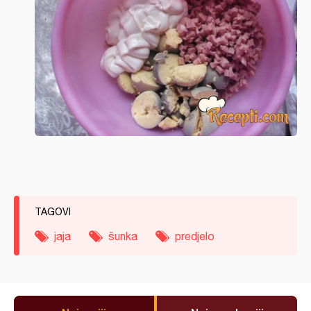
TAGOVI
jaja
šunka
predjelo