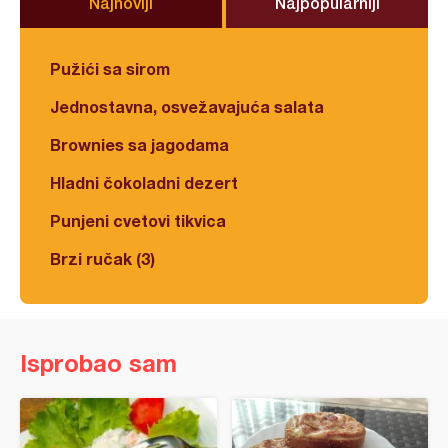
Najnoviji
Najpopularniji
Pužići sa sirom
Jednostavna, osvežavajuća salata
Brownies sa jagodama
Hladni čokoladni dezert
Punjeni cvetovi tikvica
Brzi ručak (3)
Isprobao sam