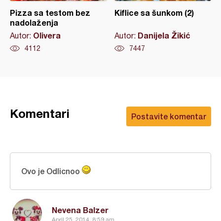
Pizza sa testom bez
Kiflice sa šunkom (2)
nadolaženja
Olivera
Danijela Žikić
Autor:
Autor:
4112
7447
Komentari
Postavite komentar
Ovo je Odlicnoo
Nevena Balzer
April 25, 2014, 8:59 am