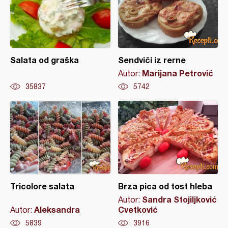
Salata od graška
Sendviči iz rerne
Marijana Petrović
Autor:
35837
5742
Tricolore salata
Brza pica od tost hleba
Sandra Stojiljković
Autor:
Aleksandra
Cvetković
Autor:
5839
3916