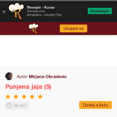
Recepti - Kuvar
Instalirajte
Recepti.com
Besplatna - Google Play
Ulogujte se
Mirjana Obradovic
Autor:
Punjena jaja (5)
Dodaj u listu
45 min