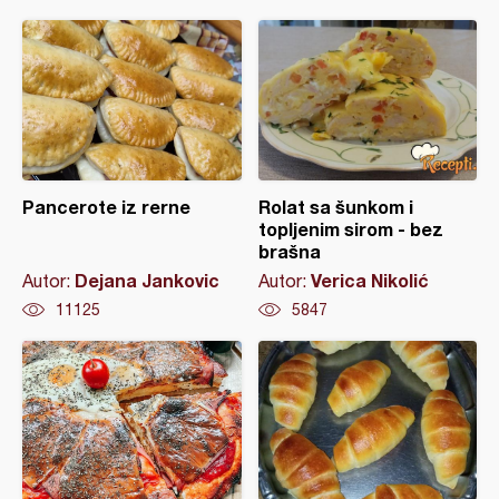
Pancerote iz rerne
Rolat sa šunkom i
topljenim sirom - bez
brašna
Dejana Jankovic
Verica Nikolić
Autor:
Autor:
11125
5847