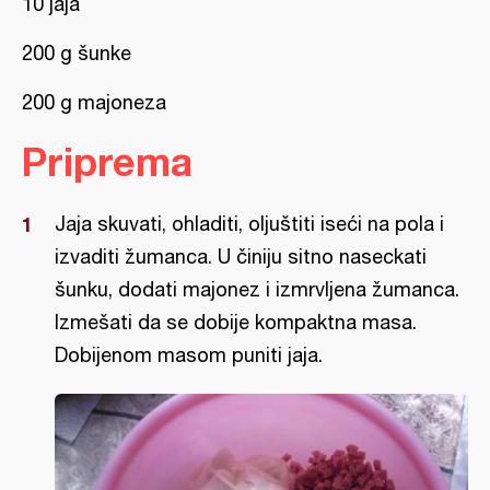
10 jaja
200 g šunke
200 g majoneza
Priprema
Jaja skuvati, ohladiti, oljuštiti iseći na pola i
izvaditi žumanca. U činiju sitno naseckati
šunku, dodati majonez i izmrvljena žumanca.
Izmešati da se dobije kompaktna masa.
Dobijenom masom puniti jaja.