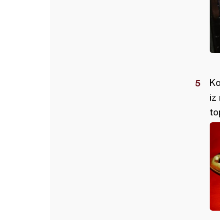
Ko
iz
to