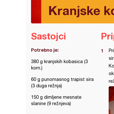
Kranjske k
Sastojci
Pr
Potrebno je:
Pr
si
380 g kranjskih kobasica (3
Ko
kom.)
ok
60 g punomasnog trapist sira
re
(3 duga režnja)
150 g dimljene mesnate
slanine (9 režnjeva)