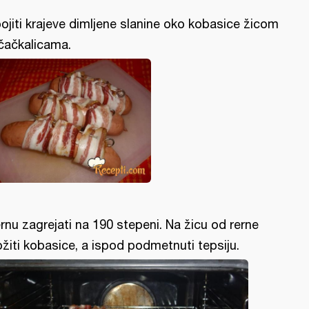
ojiti krajeve dimljene slanine oko kobasice žicom
i čačkalicama.
rnu zagrejati na 190 stepeni. Na žicu od rerne
ožiti kobasice, a ispod podmetnuti tepsiju.