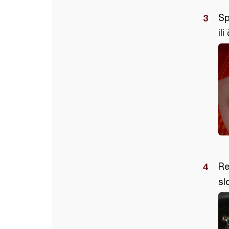
Sp
il
Re
sl