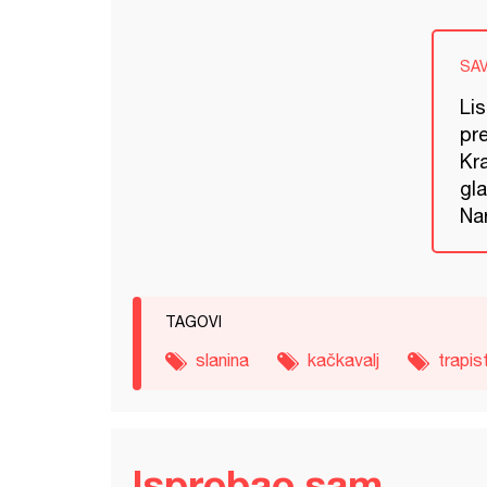
SA
Lis
pr
Kra
gla
Nar
TAGOVI
slanina
kačkavalj
trapis
Isprobao sam