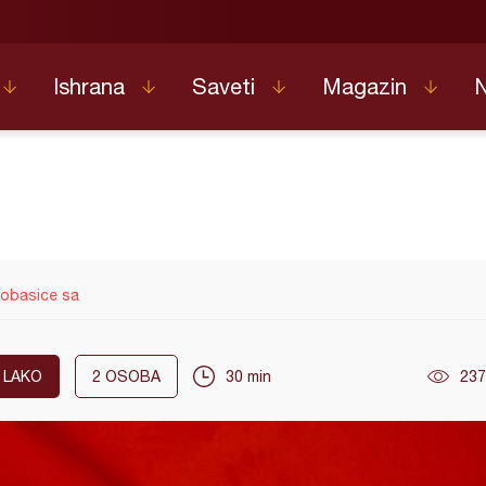
Ishrana
Saveti
Magazin
kobasice sa
LAKO
2
OSOBA
30 min
237