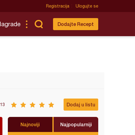
Registracija
Ulogujte se
Nagrade
Dodajte Recept
Dodaj u listu
13
Najnoviji
Najpopularniji