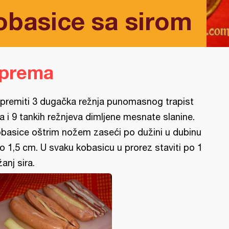
obasice sa sirom
iprema
ipremiti 3 dugačka režnja punomasnog trapist
ra i 9 tankih režnjeva dimljene mesnate slanine.
basice oštrim nožem zaseći po dužini u dubinu
o 1,5 cm. U svaku kobasicu u prorez staviti po 1
žanj sira.