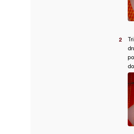
Tr
dr
po
do