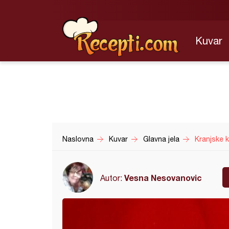
Kuvar
Naslovna
Kuvar
Glavna jela
Kranjske 
Vesna Nesovanovic
Autor: