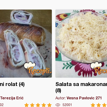
i rolat (4)
Salata sa makaron
(8)
Terezija Erić
Vesna Pavlovic 271
Autor:
02
52001