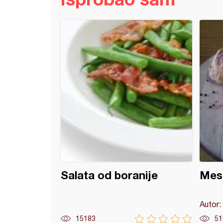
 šubare (3)
Salata od boranije
Mesn
Autor:
15183
51