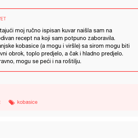
VET
tajući moj ručno ispisan kuvar naišla sam na
edivan recept na koji sam potpuno zaboravila.
njske kobasice (a mogu i viršle) sa sirom mogu biti
vni obrok, toplo predjelo, a čak i hladno predjelo.
avno, mogu se peći i na roštilju.
t
kobasice