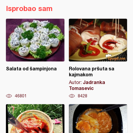
Isprobao sam
Salata od šampinjona
Rolovana pršuta sa
kajmakom
Jadranka
Autor:
Tomasevic
46801
8428