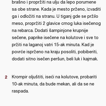
brašno i propržiti na ulju da lepo porumene
sa obe strane. Kada je mesto prženo, izvaditi
ga i odložiti na stranu. U tiganj gde se pržilo
meso, propržiti 2 glavice crnog luka isečenog
na rebarca. Dodati šampinjone krupnije
sečene, paprike isečene na kolutove i sve to
pržiti na laganoj vatri 15-ak minuta. Kad je
povrće isprženo na kraju posoliti, pobiberiti,
dodati sitno isečen peršun, beli luk i kajmak.
Krompir oljuštiti, iseći na kolutove, probariti
10-ak minuta, da bude mekan, ali da se ne
raspada.