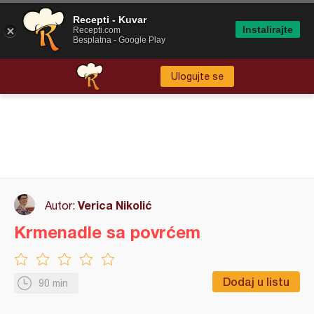
Recepti - Kuvar
Instalirajte
Recepti.com
Besplatna - Google Play
Ulogujte se
Verica Nikolić
Autor:
Krmenadle sa povrćem
Dodaj u listu
90 min