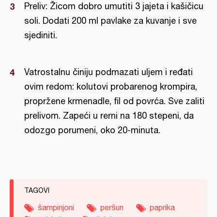
Preliv: Žicom dobro umutiti 3 jajeta i kašičicu
soli. Dodati 200 ml pavlake za kuvanje i sve
sjediniti.
Vatrostalnu činiju podmazati uljem i ređati
ovim redom: kolutovi probarenog krompira,
propržene krmenadle, fil od povrća. Sve zaliti
prelivom. Zapeći u rerni na 180 stepeni, da
odozgo porumeni, oko 20-minuta.
TAGOVI
šampinjoni
peršun
paprika