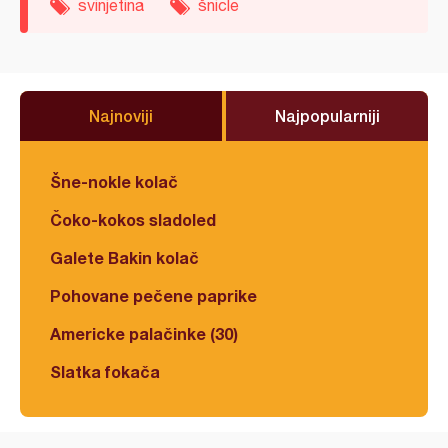
svinjetina
šnicle
Najnoviji
Najpopularniji
Šne-nokle kolač
Čoko-kokos sladoled
Galete Bakin kolač
Pohovane pečene paprike
Americke palačinke (30)
Slatka fokača