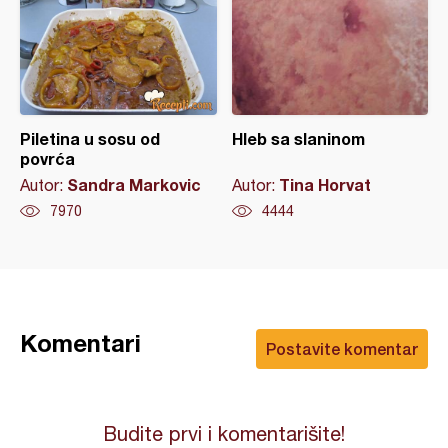
Piletina u sosu od
Hleb sa slaninom
povrća
Sandra Markovic
Tina Horvat
Autor:
Autor:
7970
4444
Komentari
Postavite komentar
Budite prvi i komentarišite!