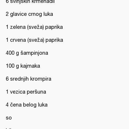
6 svinjskih krmenadli
2 glavice crnog luka
1 zelena (sveža) paprika
1 crvena (sveža) paprika
400 g šampinjona
100 g kajmaka
6 srednjih krompira
1 vezica peršuna
4 čena belog luka
so