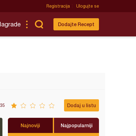
Registracija
Ulogujte se
Nagrade
Dodajte Recept
Dodaj u listu
35
Najnoviji
Najpopularniji