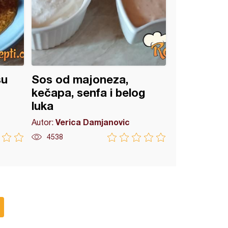
su
Sos od majoneza,
kečapa, senfa i belog
luka
Verica Damjanovic
Autor:
4538