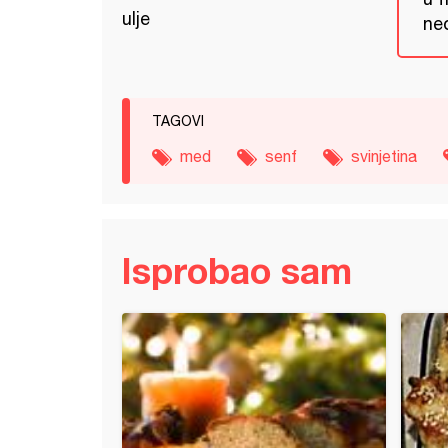
ulje
ne
TAGOVI
med
senf
svinjetina
Isprobao sam
ska plećka sa paprikom i senfom