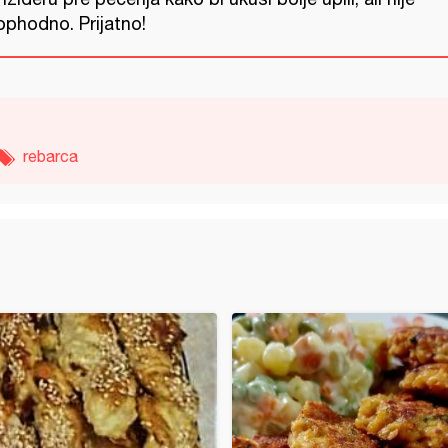
ophodno. Prijatno!
rebarca