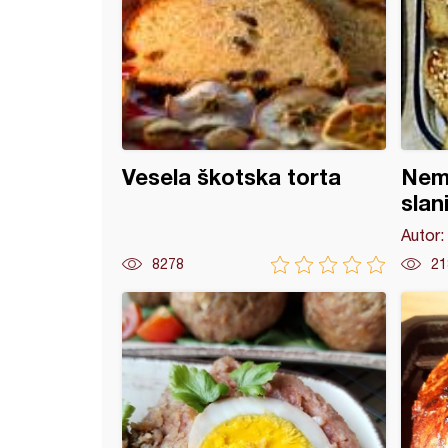
Vesela škotska torta
Nema
slan
Autor:
8278
21
d majoneza, kečapa, senfa i belog luka