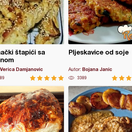
čki štapići sa
Pljeskavice od soje
inom
Verica Damjanovic
Bojana Janic
Autor:
89
3389