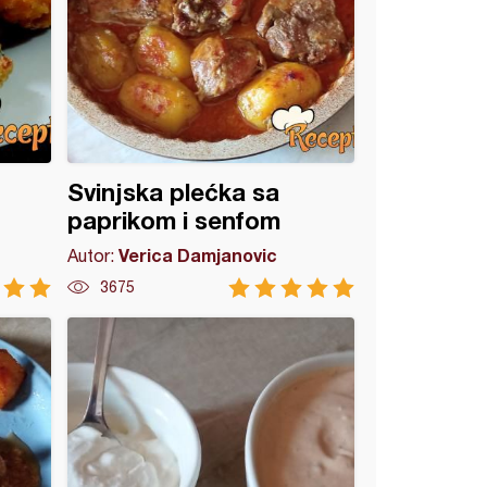
Svinjska plećka sa
paprikom i senfom
Verica Damjanovic
Autor:
3675