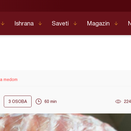
Ishrana
Saveti
Magazin
sa medom
3
OSOBA
60 min
224