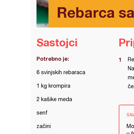
Rebarca s
Sastojci
Pr
Potrebno je:
Re
Na
6 svinjskih rebaraca
me
1 kg krompira
če
2 kašike meda
senf
SA
začini
Mo
u f