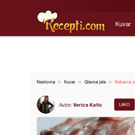
Kuvar
Naslovna
Kuvar
Glavna jela
Rebarca 
Verica Katic
Autor:
LAKO