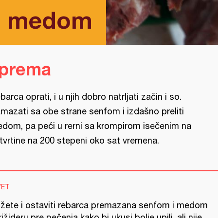
a medom
iprema
barca oprati, i u njih dobro natrljati začin i so.
mazati sa obe strane senfom i izdašno preliti
dom, pa peći u rerni sa krompirom isečenim na
tvrtine na 200 stepeni oko sat vremena.
VET
žete i ostaviti rebarca premazana senfom i medom
rižideru pre pečenja kako bi ukusi bolje upili, ali nije