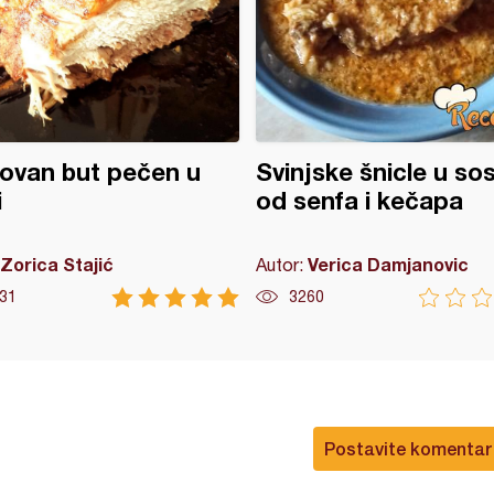
ovan but pečen u
Svinjske šnicle u so
i
od senfa i kečapa
Zorica Stajić
Verica Damjanovic
Autor:
31
3260
Postavite komentar