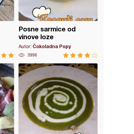
Posne sarmice od
vinove loze
Čokoladna Popy
Autor:
3996