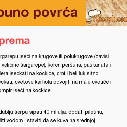
puno povrća
iprema
rgarepu iseći na krugove ili polukrugove (zavisi
 veličine šargarepe), koren peršuna, paškanata i
lera iseckati na kockice, crni i beli luk sitno
eckati, cvetove karfiola odvojiti na male cvetiće i
ompir iseći na kockice.
dublju šerpu sipati 40 ml ulja, dodati piletinu,
liti vodom i staviti da se kuva na srednjoj