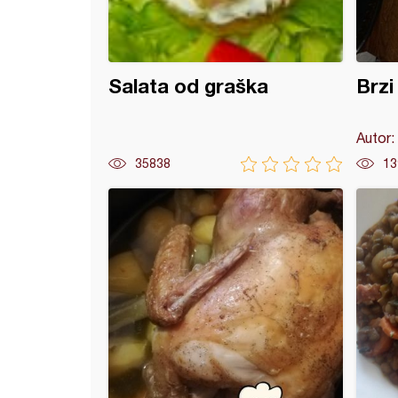
Salata od graška
Brzi
Autor:
35838
13
od povrća (blitva, tikvica, krompir, šargarepa)