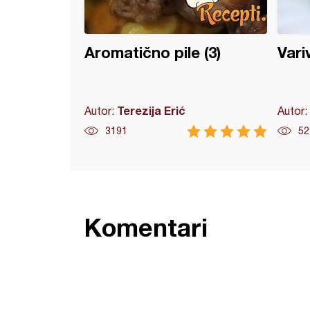
Aromatično pile (3)
Vari
Terezija Erić
Autor:
Autor:
3191
52
Komentari