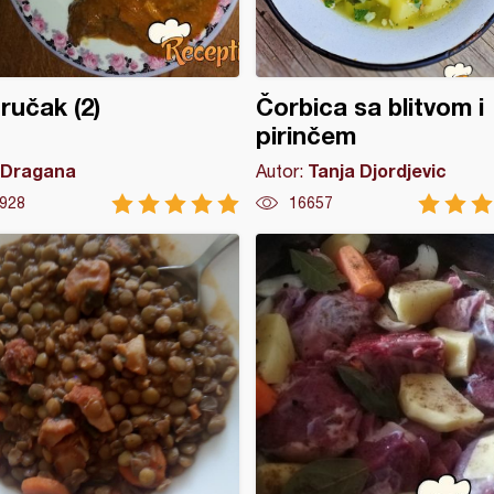
 ručak (2)
Čorbica sa blitvom i
pirinčem
Dragana
Tanja Djordjevic
Autor:
928
16657