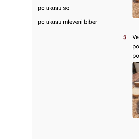
po ukusu so
po ukusu mleveni biber
Ve
po
po