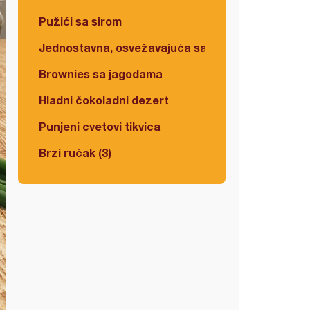
Pužići sa sirom
Jednostavna, osvežavajuća salata
Brownies sa jagodama
Hladni čokoladni dezert
Punjeni cvetovi tikvica
Brzi ručak (3)