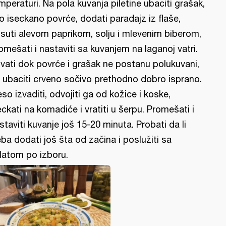
mperaturi. Na pola kuvanja piletine ubaciti grašak,
o iseckano povrće, dodati paradajz iz flaše,
suti alevom paprikom, solju i mlevenim biberom,
omešati i nastaviti sa kuvanjem na laganoj vatri.
vati dok povrće i grašak ne postanu polukuvani,
 ubaciti crveno sočivo prethodno dobro isprano.
so izvaditi, odvojiti ga od kožice i koske,
eckati na komadiće i vratiti u šerpu. Promešati i
staviti kuvanje još 15-20 minuta. Probati da li
eba dodati još šta od začina i poslužiti sa
latom po izboru.