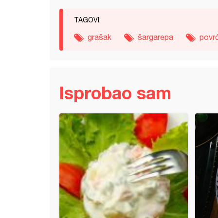
TAGOVI
grašak
šargarepa
povr
Isprobao sam
 sarmice od vinove loze