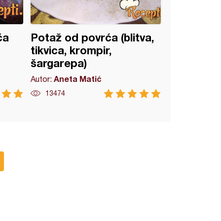
ča
Potaž od povrća (blitva,
tikvica, krompir,
šargarepa)
Aneta Matić
Autor:
13474