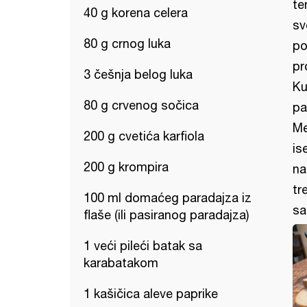
te
40 g korena celera
sv
80 g crnog luka
po
pr
3 češnja belog luka
Ku
80 g crvenog sočica
pa
Me
200 g cvetića karfiola
is
200 g krompira
na
tr
100 ml domaćeg paradajza iz
sa
flaše (ili pasiranog paradajza)
1 veći pileći batak sa
karabatakom
1 kašičica aleve paprike