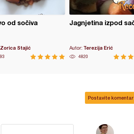
vo od sočiva
Jagnjetina izpod sa
Zorica Stajić
Terezija Erić
Autor:
93
4820
Postavite komentar