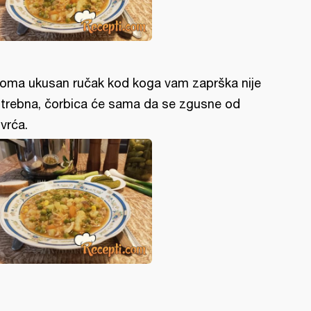
oma ukusan ručak kod koga vam zaprška nije
trebna, čorbica će sama da se zgusne od
vrća.