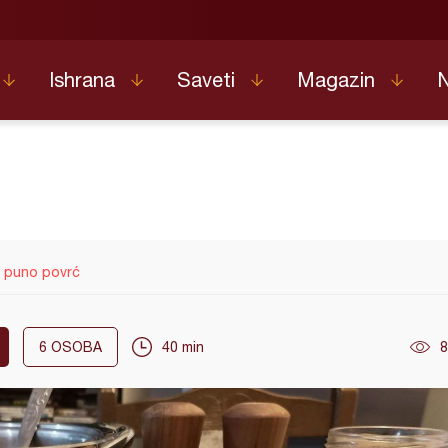
Ishrana
Saveti
Magazin
 puno povrć
6
OSOBA
40 min
8