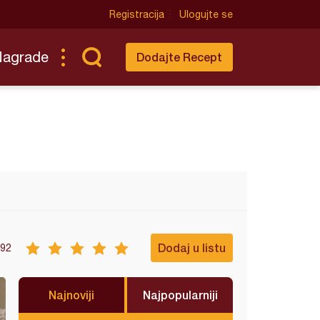
Registracija
Ulogujte se
Nagrade
Dodajte Recept
Dodaj u listu
92
Najnoviji
Najpopularniji