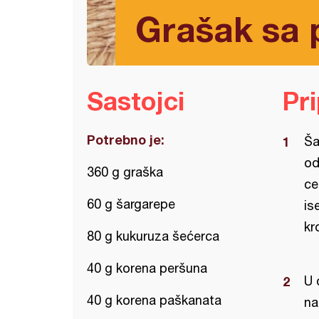
Grašak sa 
Sastojci
Pr
Potrebno je:
Ša
od
360 g graška
ce
60 g šargarepe
is
kr
80 g kukuruza šećerca
40 g korena peršuna
U 
40 g korena paškanata
na