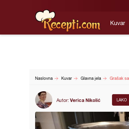
Kuvar
Naslovna
Kuvar
Glavna jela
Grašak sa
Verica Nikolić
Autor:
LAKO