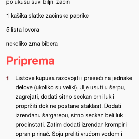
po ukusu suvi biljni začin
1 kašika slatke začinske paprike
5 lista lovora
nekoliko zrna bibera
Priprema
Listove kupusa razdvojiti i preseći na jednake
delove (ukoliko su veliki). Ulje usuti u šerpu,
zagrejati, dodati sitno seckan crni luk i
propržiti dok ne postane staklast. Dodati
izrendanu šargarepu, sitno seckan beli luk i
prodinstati. Zatim dodati izrendan krompir i
opran pirinač. Soju preliti vrućom vodom i