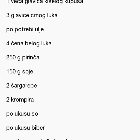
1 veća glavica kiselog kupusa
3 glavice crnog luka
po potrebi ulje
4 čena belog luka
250 g pirinča
150 g soje
2 šargarepe
2 krompira
po ukusu so
po ukusu biber