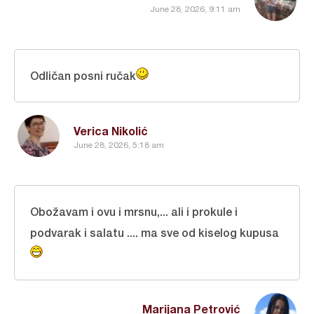
June 28, 2026, 9:11 am
Odličan posni ručak
Verica Nikolić
June 28, 2026, 5:18 am
Obožavam i ovu i mrsnu,... ali i prokule i
podvarak i salatu .... ma sve od kiselog kupusa
Marijana Petrović