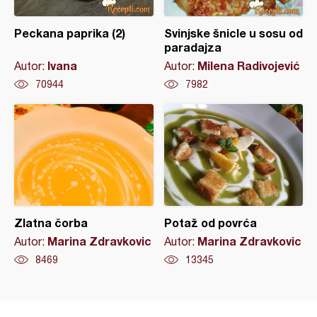
Peckana paprika (2)
Svinjske šnicle u sosu od
paradajza
Ivana
Milena Radivojević
Autor:
Autor:
70944
7982
Zlatna čorba
Potaž od povrća
Marina Zdravkovic
Marina Zdravkovic
Autor:
Autor:
8469
13345