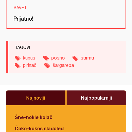
SAVET
Prijatno!
TAGOVI
kupus
posno
sarma
pirinač
šargarepa
Najnoviji
Najpopularniji
Šne-nokle kolač
Čoko-kokos sladoled