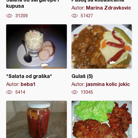
kupusa
Marina Zdravkovic
Autor:
31209
57427
*Salata od graška*
Gulaš (5)
beba1
jasmina kolic jokic
Autor:
Autor:
5414
13345