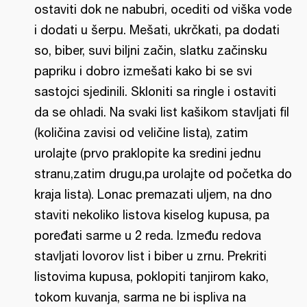
ostaviti dok ne nabubri, ocediti od viška vode
i dodati u šerpu. Mešati, ukrčkati, pa dodati
so, biber, suvi biljni začin, slatku začinsku
papriku i dobro izmešati kako bi se svi
sastojci sjedinili. Skloniti sa ringle i ostaviti
da se ohladi. Na svaki list kašikom stavljati fil
(količina zavisi od veličine lista), zatim
urolajte (prvo praklopite ka sredini jednu
stranu,zatim drugu,pa urolajte od početka do
kraja lista). Lonac premazati uljem, na dno
staviti nekoliko listova kiselog kupusa, pa
poređati sarme u 2 reda. Između redova
stavljati lovorov list i biber u zrnu. Prekriti
listovima kupusa, poklopiti tanjirom kako,
tokom kuvanja, sarma ne bi ispliva na