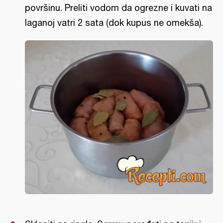
površinu. Preliti vodom da ogrezne i kuvati na
laganoj vatri 2 sata (dok kupus ne omekša).