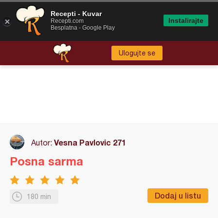
Recepti - Kuvar
Instalirajte
Recepti.com
Besplatna - Google Play
Ulogujte se
Vesna Pavlovic 271
Autor:
Posna sarma
Dodaj u listu
180 min