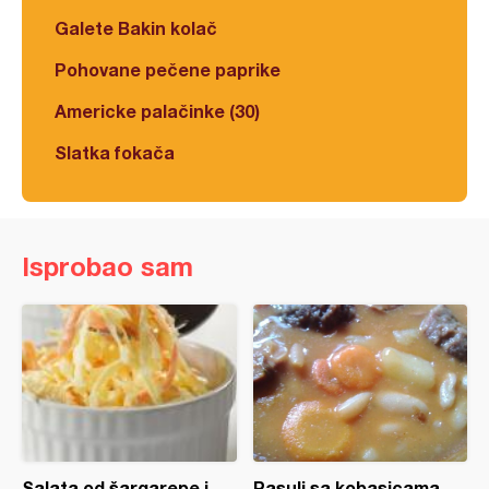
Galete Bakin kolač
Pohovane pečene paprike
Americke palačinke (30)
Slatka fokača
Isprobao sam
Salata od šargarepe i
Pasulj sa kobasicama