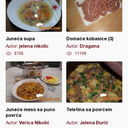
Juneća supa
Domaće kobasice (3)
jelena nikolic
Dragana
Autor:
Autor:
6706
11199
Juneće meso sa puno
Teletina sa povrćem
povrća
Verica Nikolić
Jelena Đurić
Autor:
Autor: