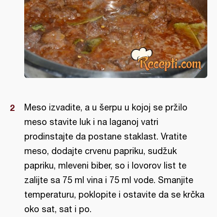
Meso izvadite, a u šerpu u kojoj se pržilo
meso stavite luk i na laganoj vatri
prodinstajte da postane staklast. Vratite
meso, dodajte crvenu papriku, sudžuk
papriku, mleveni biber, so i lovorov list te
zalijte sa 75 ml vina i 75 ml vode. Smanjite
temperaturu, poklopite i ostavite da se krčka
oko sat, sat i po.