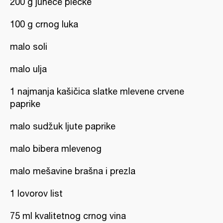
200 g juneće plečke
100 g crnog luka
malo soli
malo ulja
1 najmanja kašičica slatke mlevene crvene
paprike
malo sudžuk ljute paprike
malo bibera mlevenog
malo mešavine brašna i prezla
1 lovorov list
75 ml kvalitetnog crnog vina