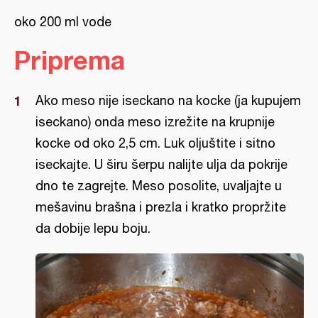
oko 200 ml vode
Priprema
Ako meso nije iseckano na kocke (ja kupujem
iseckano) onda meso izrežite na krupnije
kocke od oko 2,5 cm. Luk oljuštite i sitno
iseckajte. U širu šerpu nalijte ulja da pokrije
dno te zagrejte. Meso posolite, uvaljajte u
mešavinu brašna i prezla i kratko propržite
da dobije lepu boju.