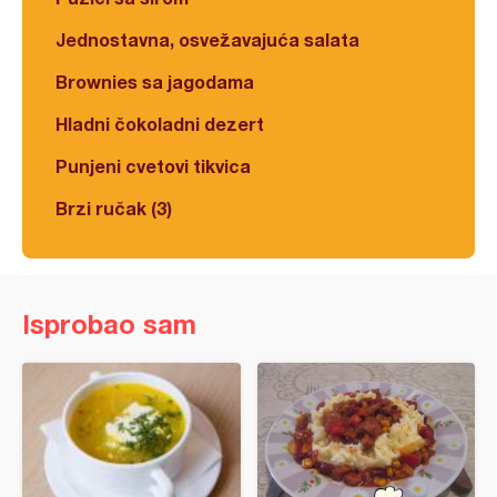
Jednostavna, osvežavajuća salata
Brownies sa jagodama
Hladni čokoladni dezert
Punjeni cvetovi tikvica
Brzi ručak (3)
Isprobao sam