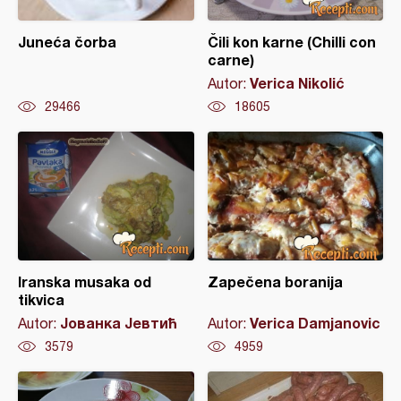
Juneća čorba
Čili kon karne (Chilli con
carne)
Verica Nikolić
Autor:
29466
18605
Iranska musaka od
Zapečena boranija
tikvica
Јованка Јевтић
Verica Damjanovic
Autor:
Autor:
3579
4959