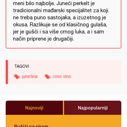
meni bilo najbolje. Juneći perkelt je
tradicionalni mađarski specijalitet za koji
ne treba puno sastojaka, a izuzetnog je
okusa. Razlikuje se od klasičnog gulaša,
jer je gušći i sa više crnog luka, a i sam
način priprene je drugačiji.
TAGOVI
junetina
crno vino
Najnoviji
Najpopularniji
Pužići sa sirom