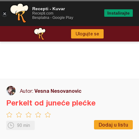
Recepti - Kuvar
Instalirajte
Recepti.com
Besplatna - Google Play
Ulogujte se
Vesna Nesovanovic
Autor:
Perkelt od juneće plećke
Dodaj u listu
90 min