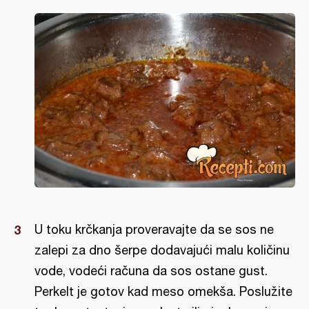
U toku krčkanja proveravajte da se sos ne
zalepi za dno šerpe dodavajući malu količinu
vode, vodeći računa da sos ostane gust.
Perkelt je gotov kad meso omekša. Poslužite