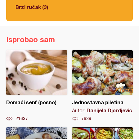
Brzi ručak (3)
Isprobao sam
Domaći senf (posno)
Jednostavna piletina
Danijela Djordjevic
Autor:
21637
7639