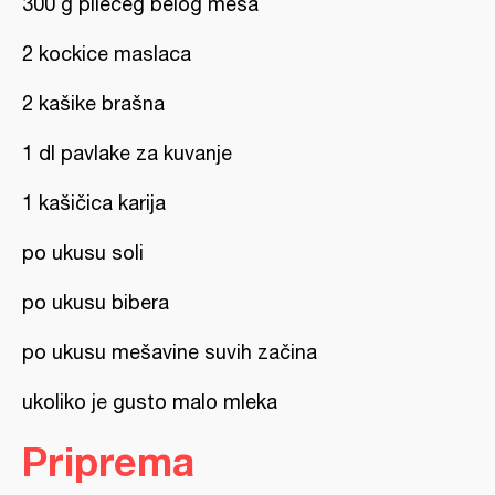
300 g pilećeg belog mesa
2 kockice maslaca
2 kašike brašna
1 dl pavlake za kuvanje
1 kašičica karija
po ukusu soli
po ukusu bibera
po ukusu mešavine suvih začina
ukoliko je gusto malo mleka
Priprema