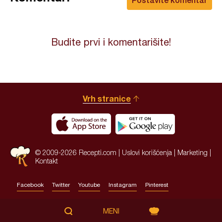
Budite prvi i komentarišite!
Vrh stranice
© 2009-2026 Recepti.com |
Uslovi korišćenja
|
Marketing
|
Kontakt
Facebook
Twitter
Youtube
Instagram
Pinterest
Site by:
HALO