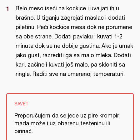
Belo meso iseći na kockice i uvaljati ih u
brašno. U tiganju zagrejati maslac i dodati
piletinu. Peći kockice mesa dok ne porumene
sa obe strane. Dodati pavlaku i kuvati 1-2
minuta dok se ne dobije gustina. Ako je umak
jako gust, razrediti ga sa malo mleka. Dodati
kari, začine i kuvati još malo, pa skloniti sa
ringle. Raditi sve na umerenoj temperaturi.
SAVET
Preporučujem da se jede uz pire krompir,
mada može i uz obarenu testeninu ili
pirinač.