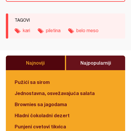
TAGOVI
kari
piletina
belo meso
Najnoviji
Najpopularniji
Pužići sa sirom
Jednostavna, osvežavajuća salata
Brownies sa jagodama
Hladni čokoladni dezert
Punjeni cvetovi tikvica