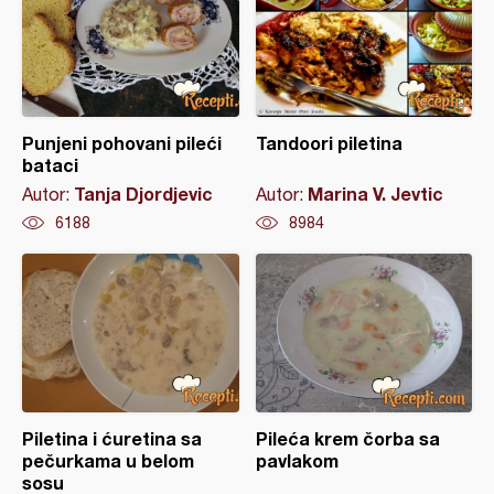
Punjeni pohovani pileći
Tandoori piletina
bataci
Tanja Djordjevic
Marina V. Jevtic
Autor:
Autor:
6188
8984
Piletina i ćuretina sa
Pileća krem čorba sa
pečurkama u belom
pavlakom
sosu