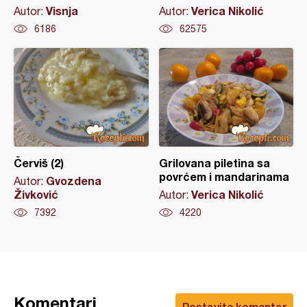
Visnja
Verica Nikolić
Autor:
Autor:
6186
62575
Červiš (2)
Grilovana piletina sa
povrćem i mandarinama
Gvozdena
Autor:
Živković
Verica Nikolić
Autor:
7392
4220
Komentari
Postavite komentar