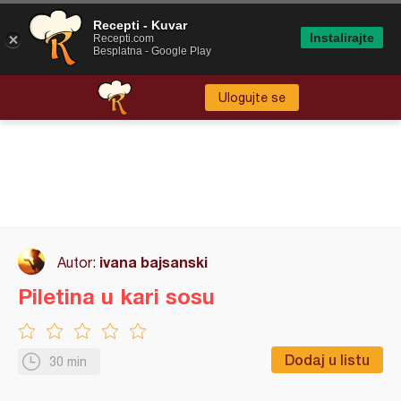
Recepti - Kuvar
Instalirajte
Recepti.com
Besplatna - Google Play
Ulogujte se
ivana bajsanski
Autor:
Piletina u kari sosu
Dodaj u listu
30 min