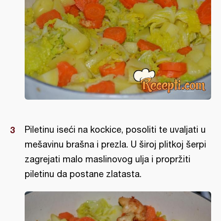
Piletinu iseći na kockice, posoliti te uvaljati u
mešavinu brašna i prezla. U široj plitkoj šerpi
zagrejati malo maslinovog ulja i propržiti
piletinu da postane zlatasta.