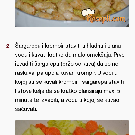
Šargarepu i krompir staviti u hladnu i slanu
vodu i kuvati kratko da malo omekšaju. Prvo
izvaditi šargarepu (brže se kuva) da se ne
raskuva, pa upola kuvan krompir. U vodi u
kojoj su se kuvali krompir i šargarepa staviti
listove kelja da se kratko blanširaju max. 5
minuta te izvaditi, a vodu u kojoj se kuvao
sačuvati.