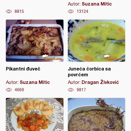
Suzana Mitic
Autor:
8815
13124
Pikantni đuveč
Juneća čorbica sa
povrćem
Suzana Mitic
Dragan Živković
Autor:
Autor:
4669
9817