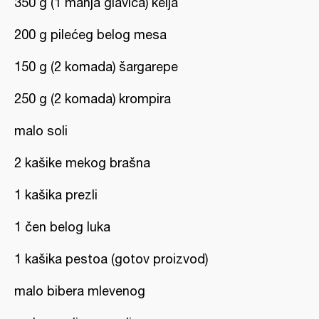
350 g (1 manja glavica) kelja
200 g pilećeg belog mesa
150 g (2 komada) šargarepe
250 g (2 komada) krompira
malo soli
2 kašike mekog brašna
1 kašika prezli
1 čen belog luka
1 kašika pestoa (gotov proizvod)
malo bibera mlevenog