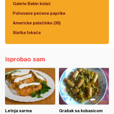
Galete Bakin kolač
Pohovane pečene paprike
Americke palačinke (30)
Slatka fokača
Isprobao sam
Letnja sarma
Grašak sa kobasicom