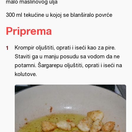
malo maslinovog ulja
300 ml tekućine u kojoj se blanširalo povrće
Priprema
Krompir oljuštiti, oprati i iseći kao za pire.
Staviti ga u manju posudu sa vodom da ne
potamni. Šargarepu oljuštiti, oprati i iseći na
kolutove.