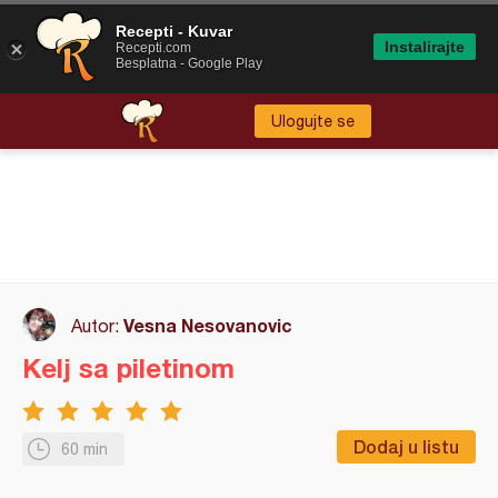
Recepti - Kuvar
Instalirajte
Recepti.com
Besplatna - Google Play
Ulogujte se
Vesna Nesovanovic
Autor:
Kelj sa piletinom
Dodaj u listu
60 min