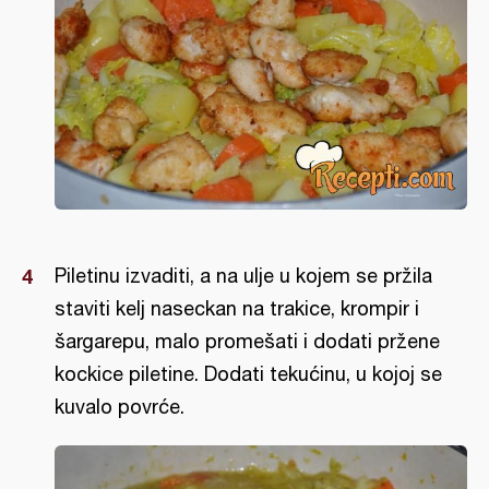
Piletinu izvaditi, a na ulje u kojem se pržila
staviti kelj naseckan na trakice, krompir i
šargarepu, malo promešati i dodati pržene
kockice piletine. Dodati tekućinu, u kojoj se
kuvalo povrće.