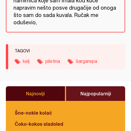
namirnica koje sam imala kod kuće
napravim nešto posve drugačije od onoga
što sam do sada kuvala. Ručak me
oduševio,
TAGOVI
kelj
piletina
šargarepa
Najnoviji
Najpopularniji
Šne-nokle kolač
Čoko-kokos sladoled