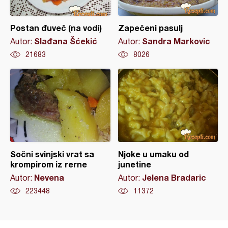
Postan đuveč (na vodi)
Zapečeni pasulj
Slađana Šćekić
Sandra Markovic
Autor:
Autor:
21683
8026
Sočni svinjski vrat sa
Njoke u umaku od
krompirom iz rerne
junetine
Nevena
Jelena Bradaric
Autor:
Autor:
223448
11372