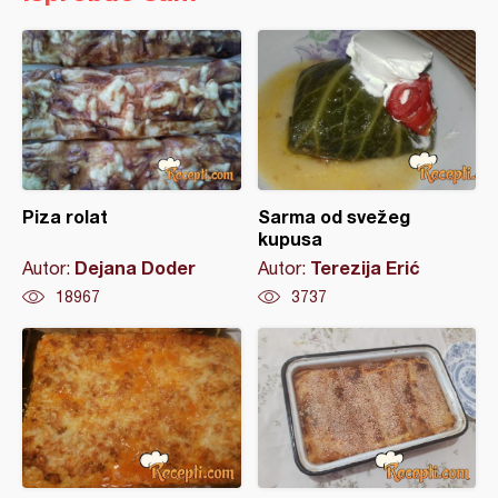
Piza rolat
Sarma od svežeg
kupusa
Dejana Doder
Terezija Erić
Autor:
Autor:
18967
3737