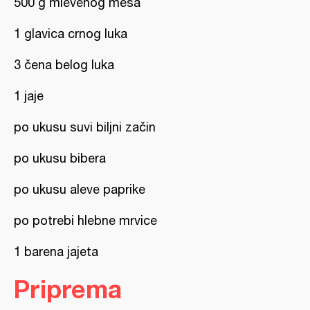
500 g mlevenog mesa
1 glavica crnog luka
3 čena belog luka
1 jaje
po ukusu suvi biljni začin
po ukusu bibera
po ukusu aleve paprike
po potrebi hlebne mrvice
1 barena jajeta
Priprema