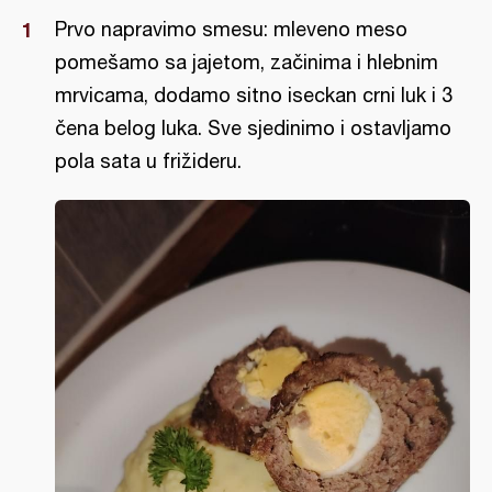
Prvo napravimo smesu: mleveno meso
pomešamo sa jajetom, začinima i hlebnim
mrvicama, dodamo sitno iseckan crni luk i 3
čena belog luka. Sve sjedinimo i ostavljamo
pola sata u frižideru.