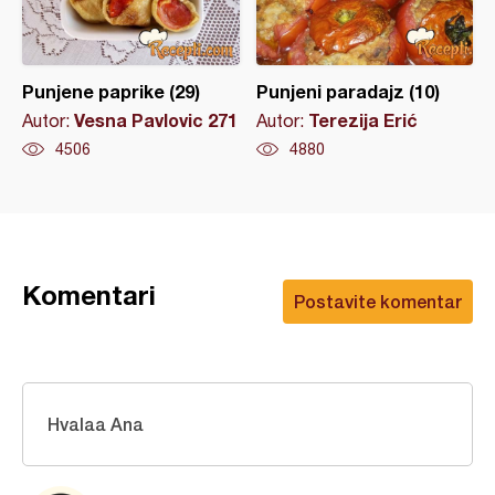
Punjene paprike (29)
Punjeni paradajz (10)
Vesna Pavlovic 271
Terezija Erić
Autor:
Autor:
4506
4880
Komentari
Postavite komentar
Hvalaa Ana