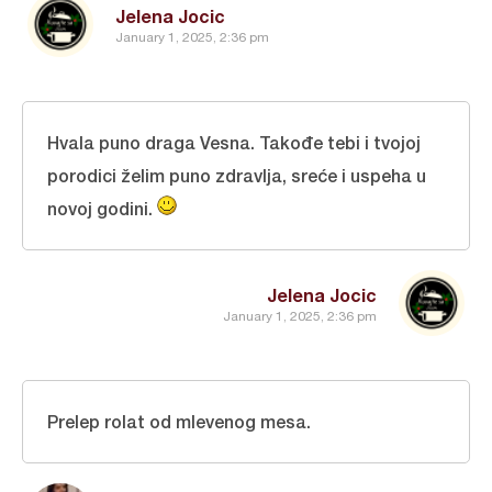
Jelena Jocic
January 1, 2025, 2:36 pm
Hvala puno draga Vesna. Takođe tebi i tvojoj
porodici želim puno zdravlja, sreće i uspeha u
novoj godini.
Jelena Jocic
January 1, 2025, 2:36 pm
Prelep rolat od mlevenog mesa.