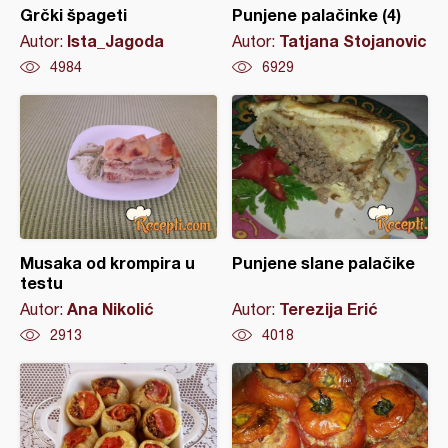
Grčki špageti
Punjene palačinke (4)
Ista_Jagoda
Tatjana Stojanovic
Autor:
Autor:
4984
6929
Musaka od krompira u
Punjene slane palačike
testu
Ana Nikolić
Terezija Erić
Autor:
Autor:
2913
4018