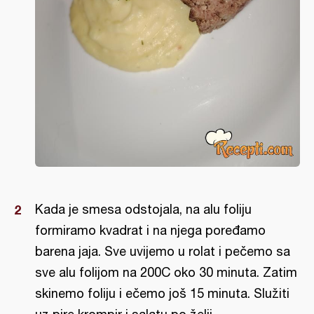
Kada je smesa odstojala, na alu foliju
formiramo kvadrat i na njega poređamo
barena jaja. Sve uvijemo u rolat i pečemo sa
sve alu folijom na 200C oko 30 minuta. Zatim
skinemo foliju i ečemo još 15 minuta. Služiti