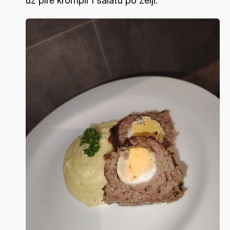
uz pire krompir i salatu po želji.