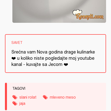
SAVET
Srećna vam Nova godina drage kulinarke
❤️ u koliko niste pogledajte moj youtube
kanal - kuvajte sa Jecom ❤️
TAGOVI
slani rolat
mleveno meso
jaja