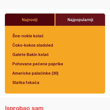
Najnoviji
Najpopularniji
Šne-nokle kolač
Čoko-kokos sladoled
Galete Bakin kolač
Pohovane pečene paprike
Americke palačinke (30)
Slatka fokača
Isprobao sam