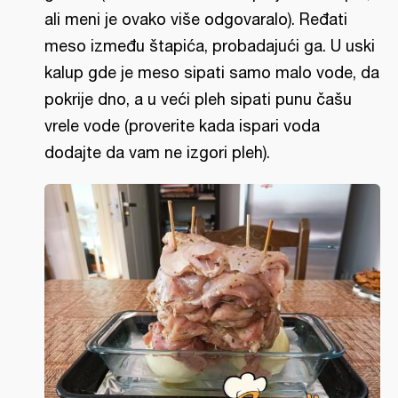
ali meni je ovako više odgovaralo). Ređati
meso između štapića, probadajući ga. U uski
kalup gde je meso sipati samo malo vode, da
pokrije dno, a u veći pleh sipati punu čašu
vrele vode (proverite kada ispari voda
dodajte da vam ne izgori pleh).