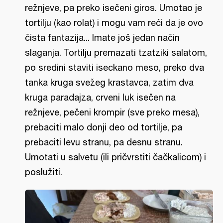
režnjeve, pa preko isečeni giros. Umotao je
tortilju (kao rolat) i mogu vam reći da je ovo
čista fantazija... Imate još jedan način
slaganja. Tortilju premazati tzatziki salatom,
po sredini staviti iseckano meso, preko dva
tanka kruga svežeg krastavca, zatim dva
kruga paradajza, crveni luk isečen na
režnjeve, pečeni krompir (sve preko mesa),
prebaciti malo donji deo od tortilje, pa
prebaciti levu stranu, pa desnu stranu.
Umotati u salvetu (ili pričvrstiti čačkalicom) i
poslužiti.