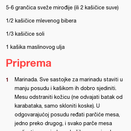
5-6 grančica sveže mirođije (ili 2 kašičice suve)
1/2 kašičice mlevenog bibera
1/3 kašičice soli
1 kašika maslinovog ulja
Priprema
Marinada. Sve sastojke za marinadu staviti u
manju posudu i kašikom ih dobro sjediniti.
Mesu odstraniti kožicu (ne odvajati batak od
karabataka, samo skloniti koske). U
odgovarajućoj posudu ređati parčiće mesa,
jedno preko drugog, i svako parče mesa