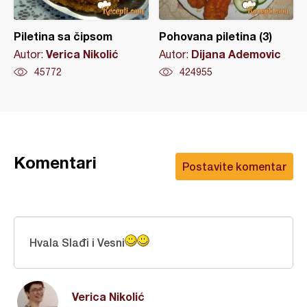
Piletina sa čipsom
Pohovana piletina (3)
Verica Nikolić
Dijana Ademovic
Autor:
Autor:
45772
424955
Komentari
Postavite komentar
Hvala Slađi i Vesni
Verica Nikolić