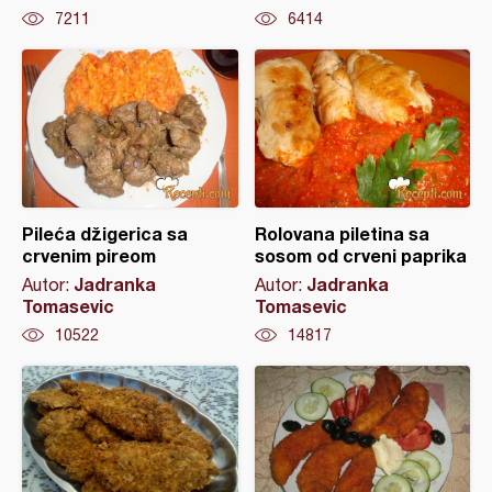
7211
6414
Pileća džigerica sa
Rolovana piletina sa
crvenim pireom
sosom od crveni paprika
Jadranka
Jadranka
Autor:
Autor:
Tomasevic
Tomasevic
10522
14817