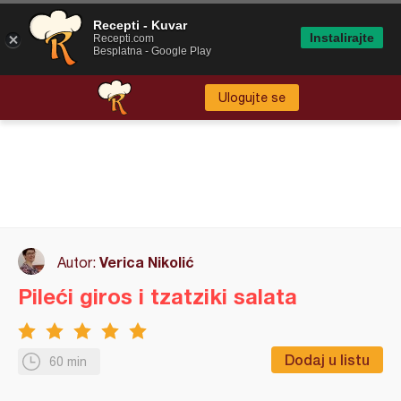
Recepti - Kuvar
Instalirajte
Recepti.com
Besplatna - Google Play
Ulogujte se
Verica Nikolić
Autor:
Pileći giros i tzatziki salata
Dodaj u listu
60 min