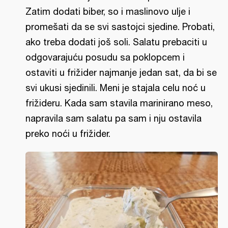
Zatim dodati biber, so i maslinovo ulje i
promešati da se svi sastojci sjedine. Probati,
ako treba dodati još soli. Salatu prebaciti u
odgovarajuću posudu sa poklopcem i
ostaviti u frižider najmanje jedan sat, da bi se
svi ukusi sjedinili. Meni je stajala celu noć u
frižideru. Kada sam stavila marinirano meso,
napravila sam salatu pa sam i nju ostavila
preko noći u frižider.