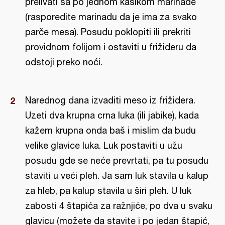
prelivati sa po jednom kašikom marinade
(rasporedite marinadu da je ima za svako
parče mesa). Posudu poklopiti ili prekriti
providnom folijom i ostaviti u frižideru da
odstoji preko noći.
Narednog dana izvaditi meso iz frižidera.
Uzeti dva krupna crna luka (ili jabike), kada
kažem krupna onda baš i mislim da budu
velike glavice luka. Luk postaviti u užu
posudu gde se neće prevrtati, pa tu posudu
staviti u veći pleh. Ja sam luk stavila u kalup
za hleb, pa kalup stavila u širi pleh. U luk
zabosti 4 štapića za ražnjiće, po dva u svaku
glavicu (možete da stavite i po jedan štapić,