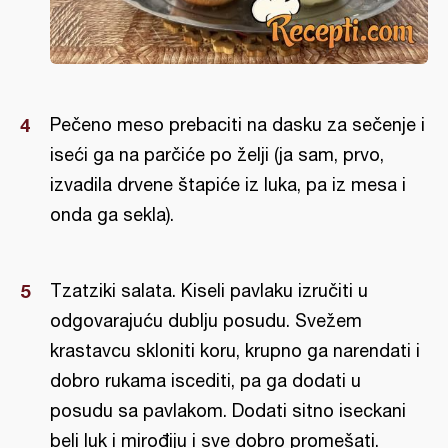
Pečeno meso prebaciti na dasku za sečenje i
iseći ga na parčiće po želji (ja sam, prvo,
izvadila drvene štapiće iz luka, pa iz mesa i
onda ga sekla).
Tzatziki salata. Kiseli pavlaku izručiti u
odgovarajuću dublju posudu. Svežem
krastavcu skloniti koru, krupno ga narendati i
dobro rukama iscediti, pa ga dodati u
posudu sa pavlakom. Dodati sitno iseckani
beli luk i mirođiju i sve dobro promešati.