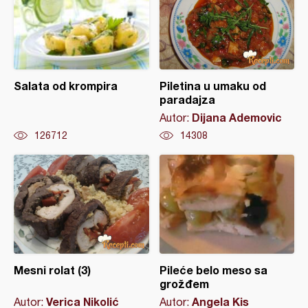
Salata od krompira
Piletina u umaku od
paradajza
Dijana Ademovic
Autor:
126712
14308
Mesni rolat (3)
Pileće belo meso sa
grožđem
Verica Nikolić
Angela Kis
Autor:
Autor: