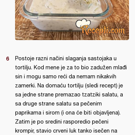
Postoje razni načini slaganja sastojaka u
tortilju. Kod mene je za to bio zadužen mlađi
sin i mogu samo reći da nemam nikakvih
zamerki. Na domaću tortilju (sledi recept) je
sa jedne strane premazao tzatziki salatu, a
sa druge strane salatu sa pečenim
paprikama i sirom (i ona će biti objavljena).
Zatim je po sredini rasporedio pečeni
krompir, stavio crveni luk tanko isečen na