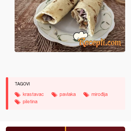
TAGOVI
krastavac
pavlaka
mirođija
piletina