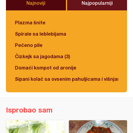
Najnoviji
Najpopularniji
Plazma šnite
Spirale sa leblebijama
Pečeno pile
Čizkejk sa jagodama (3)
Domaći kompot od aronije
Sipani kolač sa ovsenim pahuljicama i višnjama
Isprobao sam