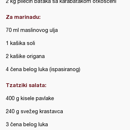
2 kg pilećih bataka sa karabatakom otkošćeni
Za marinadu:
70 ml maslinovog ulja
1 kašika soli
2 kašike origana
4 čena belog luka (ispasiranog)
Tzatziki salata:
400 g kisele pavlake
240 g svežeg krastavca
3 čena belog luka