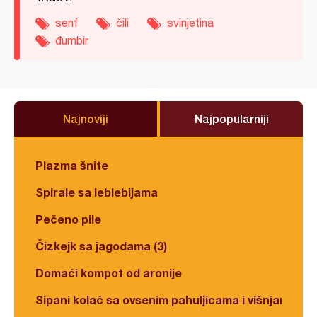
senf
čili
svinjetina
đumbir
Najnoviji
Najpopularniji
Plazma šnite
Spirale sa leblebijama
Pečeno pile
Čizkejk sa jagodama (3)
Domaći kompot od aronije
Sipani kolač sa ovsenim pahuljicama i višnjama