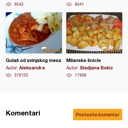
9543
8541
Gulaš od svinjskog mesa
Milanske šnicle
Aleksandra
Sladjana Bokic
Autor:
Autor:
376153
17908
Komentari
Postavite komentar