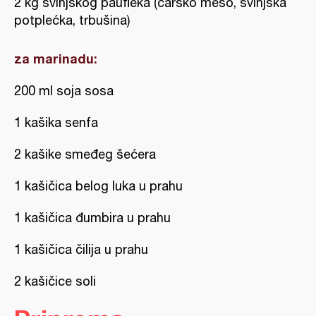
2 kg svinjskog paufleka (carsko meso, svinjska
potplećka, trbušina)
za marinadu:
200 ml soja sosa
1 kašika senfa
2 kašike smeđeg šećera
1 kašičica belog luka u prahu
1 kašičica đumbira u prahu
1 kašičica čilija u prahu
2 kašičice soli