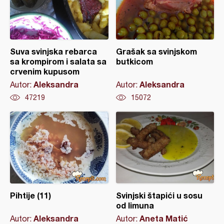
Suva svinjska rebarca
Grašak sa svinjskom
sa krompirom i salata sa
butkicom
crvenim kupusom
Aleksandra
Aleksandra
Autor:
Autor:
47219
15072
Pihtije (11)
Svinjski štapići u sosu
od limuna
Aleksandra
Aneta Matić
Autor:
Autor: