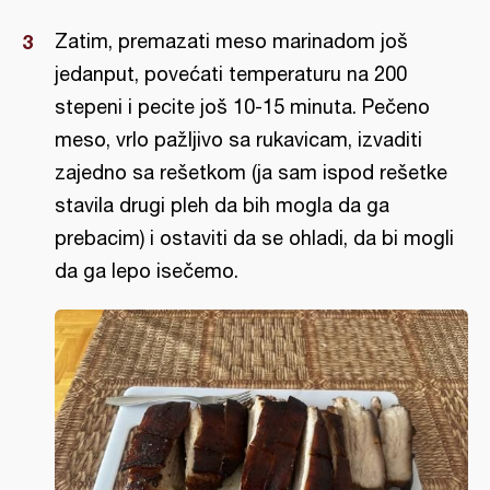
Zatim, premazati meso marinadom još
jedanput, povećati temperaturu na 200
stepeni i pecite još 10-15 minuta. Pečeno
meso, vrlo pažljivo sa rukavicam, izvaditi
zajedno sa rešetkom (ja sam ispod rešetke
stavila drugi pleh da bih mogla da ga
prebacim) i ostaviti da se ohladi, da bi mogli
da ga lepo isečemo.