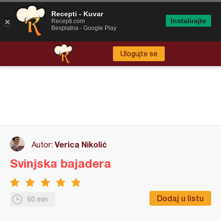
Recepti - Kuvar
Instalirajte
Recepti.com
Besplatna - Google Play
Ulogujte se
Verica Nikolić
Autor:
Svinjska bajadera
Dodaj u listu
60 min