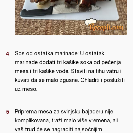
Sos od ostatka marinade: U ostatak
marinade dodati tri kašike soka od pečenja
mesa i tri kašike vode. Staviti na tihu vatru i
kuvati da se malo zgusne. Ohladiti i poslužiti
uz meso.
Priprema mesa za svinjsku bajaderu nije
komplikovana, traži malo više vremena, ali
vaš trud će se nagraditi najsočnijim