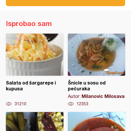
Isprobao sam
Salata od šargarepe i
Šnicle u sosu od
kupusa
pečuraka
Milanovic Milosava
Autor:
31210
12353