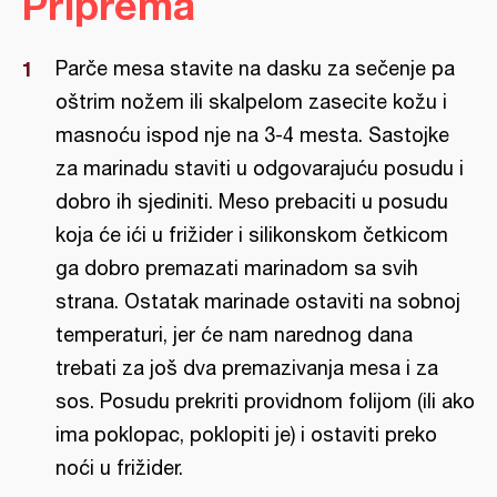
Priprema
Parče mesa stavite na dasku za sečenje pa
oštrim nožem ili skalpelom zasecite kožu i
masnoću ispod nje na 3-4 mesta. Sastojke
za marinadu staviti u odgovarajuću posudu i
dobro ih sjediniti. Meso prebaciti u posudu
koja će ići u frižider i silikonskom četkicom
ga dobro premazati marinadom sa svih
strana. Ostatak marinade ostaviti na sobnoj
temperaturi, jer će nam narednog dana
trebati za još dva premazivanja mesa i za
sos. Posudu prekriti providnom folijom (ili ako
ima poklopac, poklopiti je) i ostaviti preko
noći u frižider.