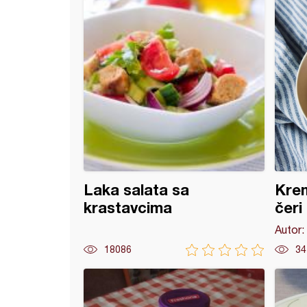
Laka salata sa
Krem
krastavcima
čeri
Autor:
18086
34
aš (11)