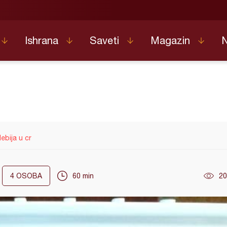
Ishrana
Saveti
Magazin
ebija u cr
4
OSOBA
60 min
20