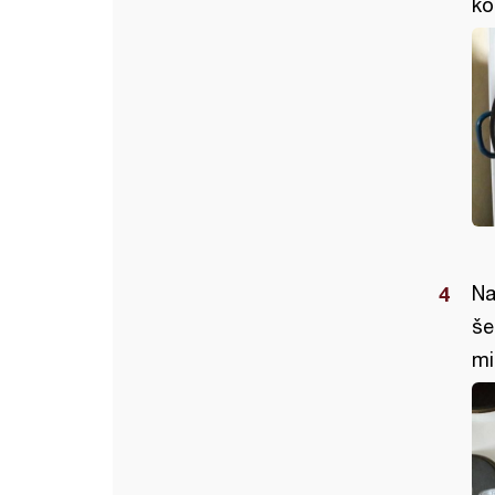
ko
Na
še
mi