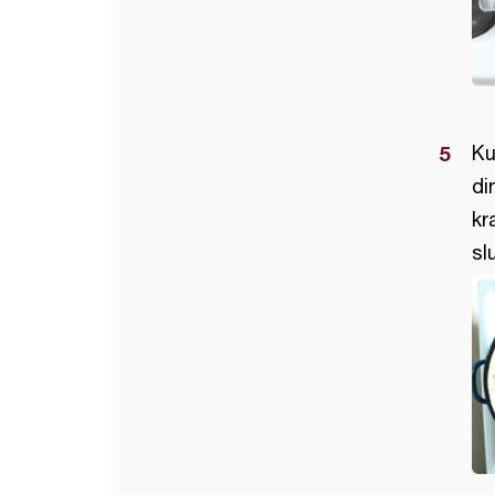
Ku
di
kr
sl