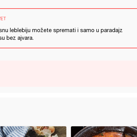
VET
snu leblebiju možete spremati i samo u paradajz
su bez ajvara.