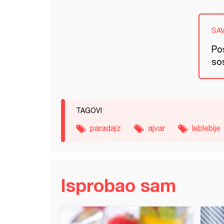
SA
Po
so
TAGOVI
paradajz
ajvar
leblebije
Isprobao sam
ce sa špagetama