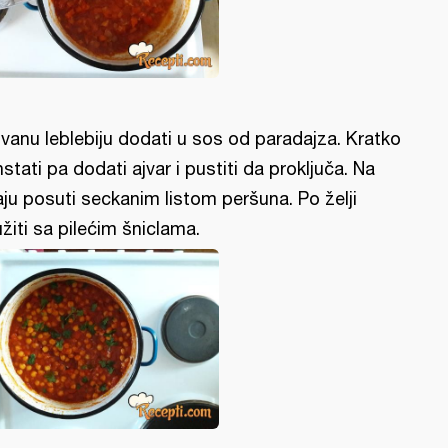
vanu leblebiju dodati u sos od paradajza. Kratko
nstati pa dodati ajvar i pustiti da proključa. Na
aju posuti seckanim listom peršuna. Po želji
užiti sa pilećim šniclama.