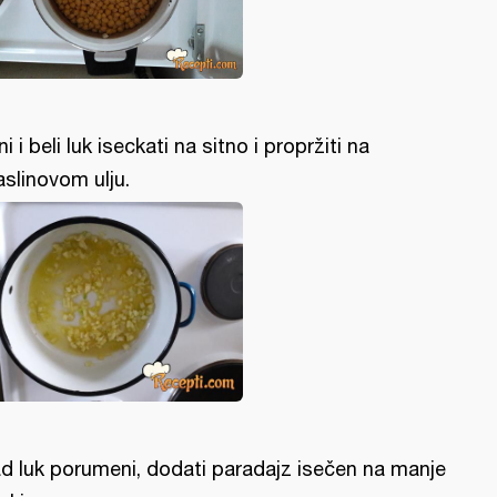
ni i beli luk iseckati na sitno i propržiti na
slinovom ulju.
d luk porumeni, dodati paradajz isečen na manje