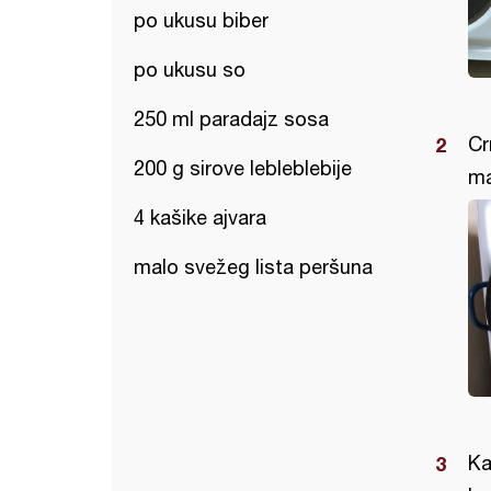
po ukusu biber
po ukusu so
250 ml paradajz sosa
Cr
200 g sirove lebleblebije
ma
4 kašike ajvara
malo svežeg lista peršuna
Ka