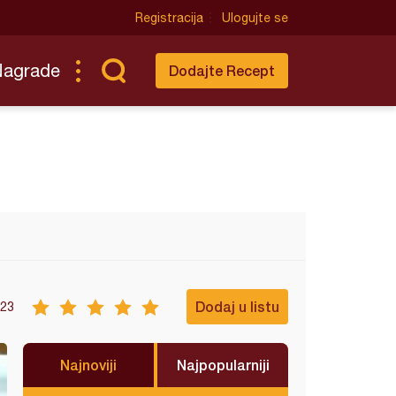
Registracija
Ulogujte se
Nagrade
Dodajte Recept
Dodaj u listu
23
Najnoviji
Najpopularniji