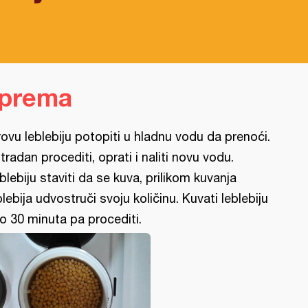
iprema
rovu leblebiju potopiti u hladnu vodu da prenoći.
tradan procediti, oprati i naliti novu vodu.
blebiju staviti da se kuva, prilikom kuvanja
blebija udvostruči svoju količinu. Kuvati leblebiju
o 30 minuta pa procediti.