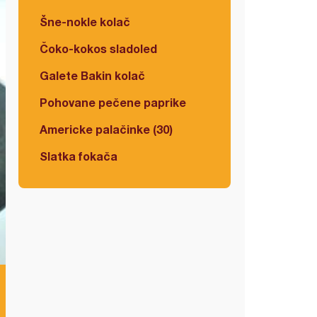
Šne-nokle kolač
Čoko-kokos sladoled
Galete Bakin kolač
Pohovane pečene paprike
Americke palačinke (30)
Slatka fokača