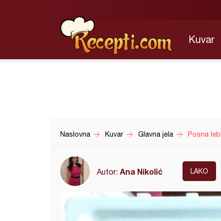
Kuvar
Naslovna
Kuvar
Glavna jela
Posna lebl
Ana Nikolić
Autor:
LAKO