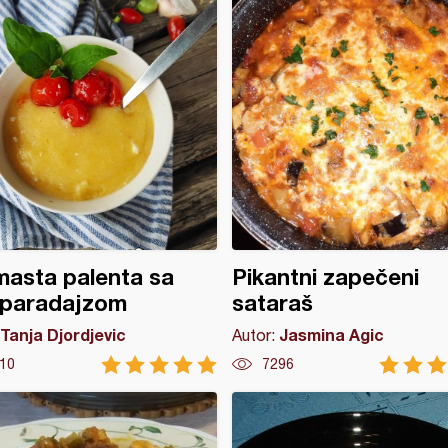
asta palenta sa
Pikantni zapečeni
 paradajzom
sataraš
Tanja Djordjevic
Jasmina Agic
Autor:
10
7296