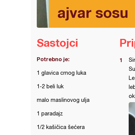
ajvar sosu
Sastojci
Pr
Potrebno je:
Si
Su
1 glavica crnog luka
Le
1-2 beli luk
le
ok
malo maslinovog ulja
1 paradajz
1/2 kašičica šećera