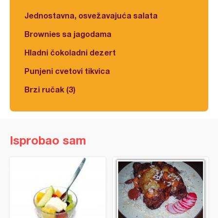
Jednostavna, osvežavajuća salata
Brownies sa jagodama
Hladni čokoladni dezert
Punjeni cvetovi tikvica
Brzi ručak (3)
Isprobao sam