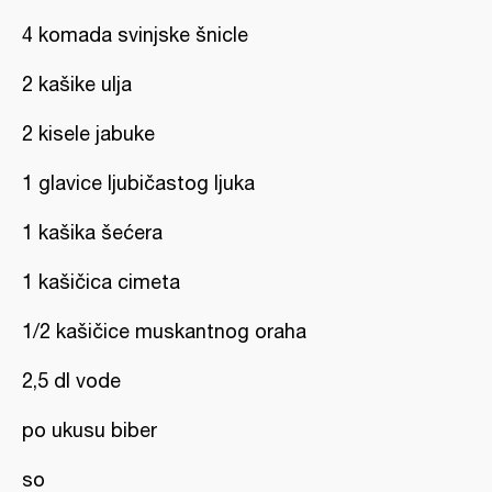
4 komada svinjske šnicle
2 kašike ulja
2 kisele jabuke
1 glavice ljubičastog ljuka
1 kašika šećera
1 kašičica cimeta
1/2 kašičice muskantnog oraha
2,5 dl vode
po ukusu biber
so