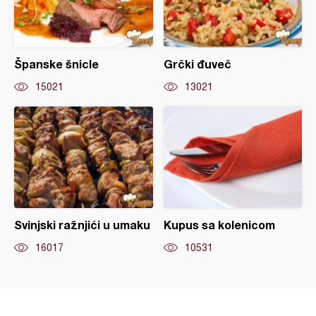
Španske šnicle
Grčki đuveč
15021
13021
Svinjski ražnjići u umaku
Kupus sa kolenicom
16017
10531