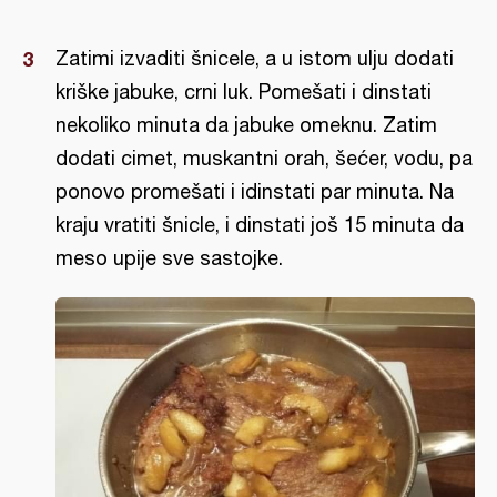
Zatimi izvaditi šnicele, a u istom ulju dodati
kriške jabuke, crni luk. Pomešati i dinstati
nekoliko minuta da jabuke omeknu. Zatim
dodati cimet, muskantni orah, šećer, vodu, pa
ponovo promešati i idinstati par minuta. Na
kraju vratiti šnicle, i dinstati još 15 minuta da
meso upije sve sastojke.