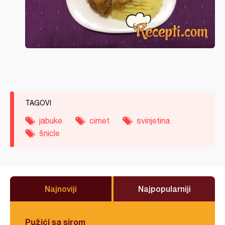
TAGOVI
jabuke
cimet
svinjetina
šnicle
Najnoviji
Najpopularniji
Pužići sa sirom