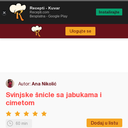
Recepti - Kuvar
Instalirajte
Recepti.com
Besplatna - Google Play
Ulogujte se
Ana Nikolić
Autor:
Svinjske šnicle sa jabukama i
cimetom
Dodaj u listu
60 min