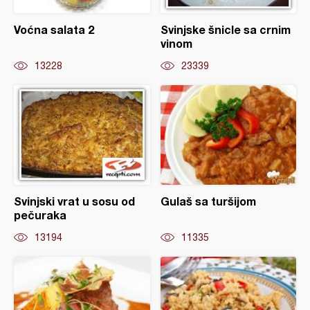
Voćna salata 2
Svinjske šnicle sa crnim
vinom
13228
23339
Svinjski vrat u sosu od
Gulaš sa turšijom
pečuraka
13194
11335