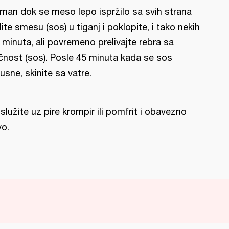
man dok se meso lepo ispržilo sa svih strana
lite smesu (sos) u tiganj i poklopite, i tako nekih
 minuta, ali povremeno prelivajte rebra sa
čnost (sos). Posle 45 minuta kada se sos
usne, skinite sa vatre.
služite uz pire krompir ili pomfrit i obavezno
vo.