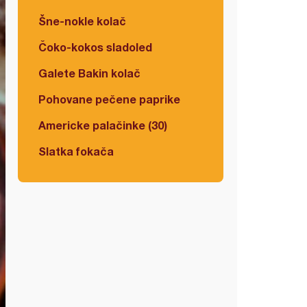
Šne-nokle kolač
Čoko-kokos sladoled
Galete Bakin kolač
Pohovane pečene paprike
Americke palačinke (30)
Slatka fokača