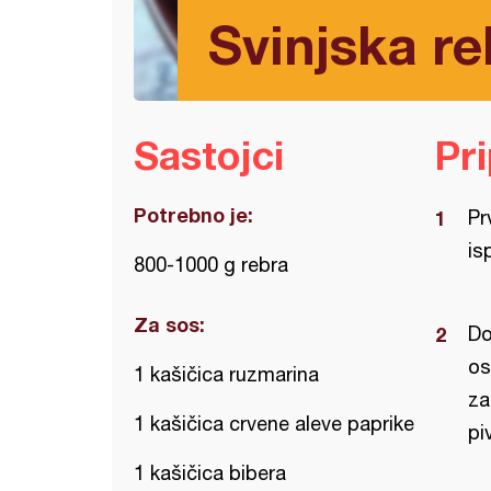
Svinjska re
Sastojci
Pr
Potrebno je:
Pr
isp
800-1000 g rebra
Za sos:
Do
os
1 kašičica ruzmarina
za
1 kašičica crvene aleve paprike
pi
1 kašičica bibera