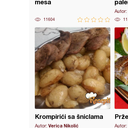
mesa
pal
Autor:
11604
11
l aspik
Krompirići sa šniclama
Prže
Verica Nikolić
Autor:
Autor: