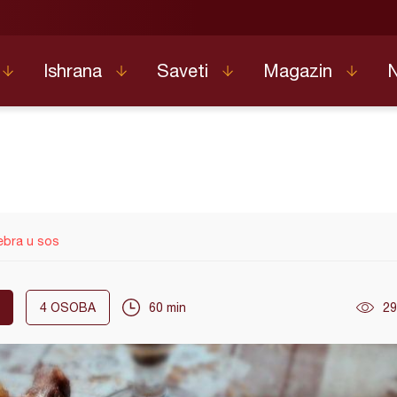
Ishrana
Saveti
Magazin
ebra u sos
4
OSOBA
60 min
29