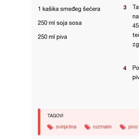
Ta
1 kašika smeđeg šećera
na
250 ml soja sosa
45
te
250 ml piva
zg
Po
pi
TAGOVI
svinjetina
ruzmarin
pivo