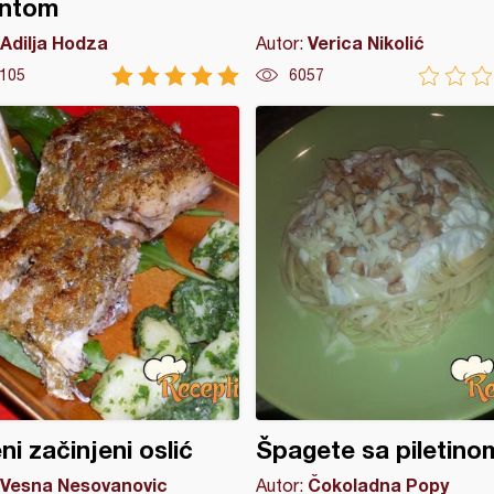
entom
Adilja Hodza
Verica Nikolić
Autor:
105
6057
ni začinjeni oslić
Špagete sa piletino
Vesna Nesovanovic
Čokoladna Popy
Autor: