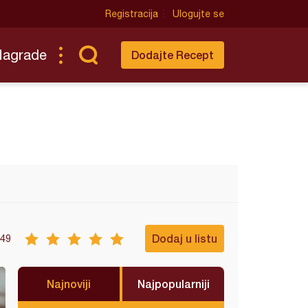
Registracija
Ulogujte se
Nagrade
Dodajte Recept
Dodaj u listu
49
Najnoviji
Najpopularniji