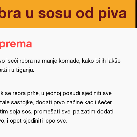
bra u sosu od piva
iprema
vo iseći rebra na manje komade, kako bi ih lakše
ržili u tiganju.
k se rebra prže, u jednoj posudi sjediniti sve
tale sastojke, dodati prvo začine kao i šećer,
tim soja sos, promešati sve, pa zatim dodati
vo, i opet sjediniti lepo sve.