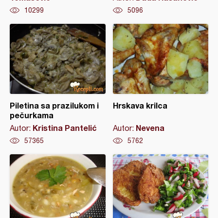
10299
5096
Piletina sa prazilukom i
Hrskava krilca
pečurkama
Kristina Pantelić
Nevena
Autor:
Autor:
57365
5762