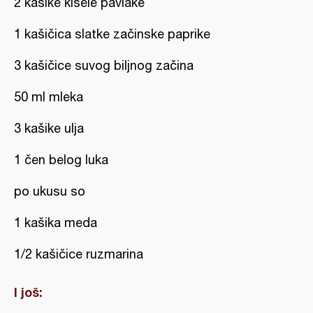
2 kašike kisele pavlake
1 kašičica slatke začinske paprike
3 kašičice suvog biljnog začina
50 ml mleka
3 kašike ulja
1 čen belog luka
po ukusu so
1 kašika meda
1/2 kašičice ruzmarina
I još: