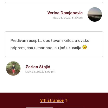
Verica Damjanovic
May 23, 2022, 8:30 pm
Predivan recept... obožavam krilca a ovako
pripremljena u marinadi su još ukusnija
Zorica Stajić
May 23, 2022, 8:09 pm
Vrh stranice