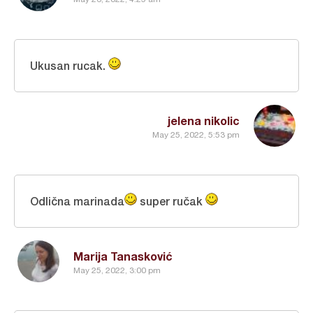
Ukusan rucak.
jelena nikolic
May 25, 2022, 5:53 pm
Odlična marinada
super ručak
Marija Tanasković
May 25, 2022, 3:00 pm