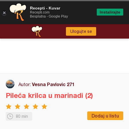
Recepti - Kuvar
Instalirajte
Recepti.com
Besplatna - Google Play
Ulogujte se
Vesna Pavlovic 271
Autor:
Pileća krilca u marinadi (2)
Dodaj u listu
80 min