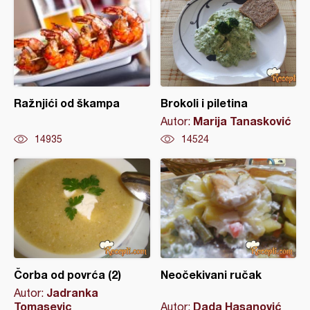
Ražnjići od škampa
Brokoli i piletina
Marija Tanasković
Autor:
14935
14524
Čorba od povrća (2)
Neočekivani ručak
Jadranka
Autor:
Tomasevic
Dada Hasanović
Autor: