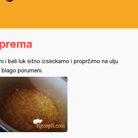
a
iprema
ni i beli luk sitno izseckamo i propržimo na ulju
 blago porumeni.