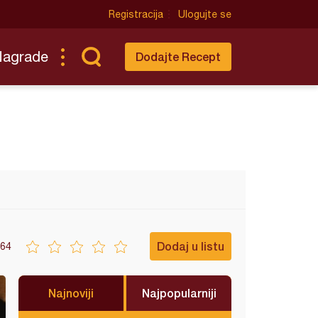
Registracija
Ulogujte se
Nagrade
Dodajte Recept
Dodaj u listu
64
Najnoviji
Najpopularniji