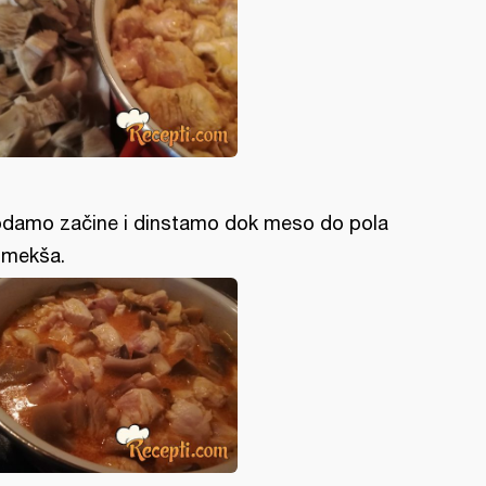
damo začine i dinstamo dok meso do pola
mekša.