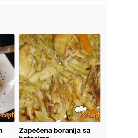
m
Zapečena boranija sa