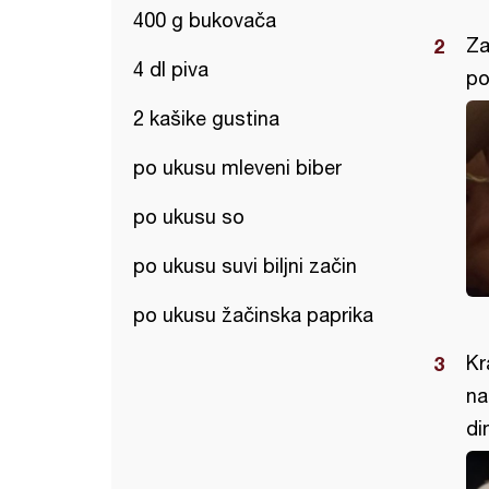
400 g bukovača
Za
4 dl piva
po
2 kašike gustina
po ukusu mleveni biber
po ukusu so
po ukusu suvi biljni začin
po ukusu žačinska paprika
Kr
na
di