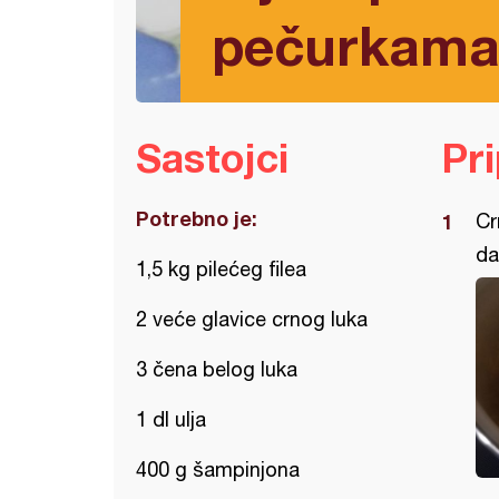
pečurkam
Sastojci
Pr
Potrebno je:
Cr
da
1,5 kg pilećeg filea
2 veće glavice crnog luka
3 čena belog luka
1 dl ulja
400 g šampinjona