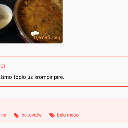
VET
žimo toplo uz krompir pire.
tina
bukovače
belo meso