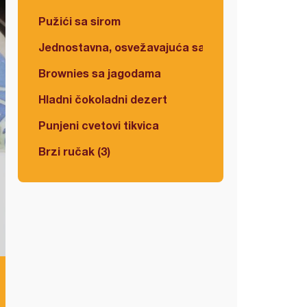
Pužići sa sirom
Jednostavna, osvežavajuća salata
Brownies sa jagodama
Hladni čokoladni dezert
Punjeni cvetovi tikvica
Brzi ručak (3)