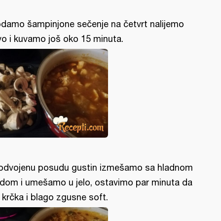
damo šampinjone sečenje na četvrt nalijemo
vo i kuvamo još oko 15 minuta.
odvojenu posudu gustin izmešamo sa hladnom
dom i umešamo u jelo, ostavimo par minuta da
 krčka i blago zgusne soft.