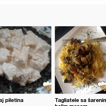
j piletina
Tagliatele sa šareni