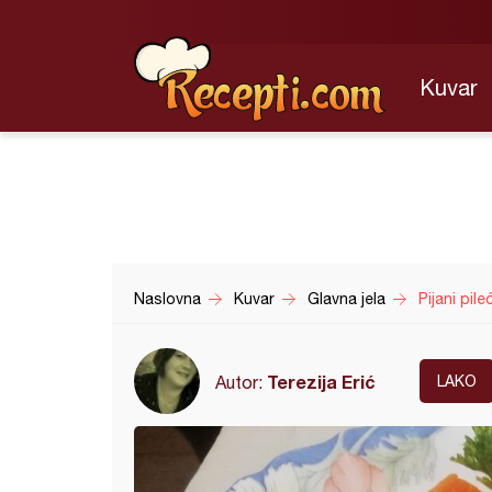
Kuvar
Naslovna
Kuvar
Glavna jela
Pijani pile
Terezija Erić
Autor:
LAKO