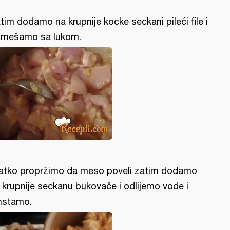
tim dodamo na krupnije kocke seckani pileći file i
mešamo sa lukom.
atko propržimo da meso poveli zatim dodamo
 krupnije seckanu bukovače i odlijemo vode i
nstamo.