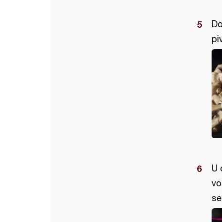
Do
pi
U 
vo
se