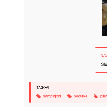
SA
Slu
TAGOVI
šampinjoni
pečurke
pile