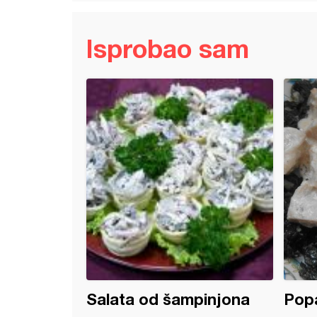
Isprobao sam
ena boranija sa batacima
Salata od šampinjona
Popa