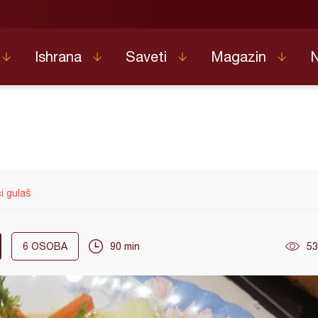
Ishrana
Saveti
Magazin
ći gulaš
6
OSOBA
90 min
53