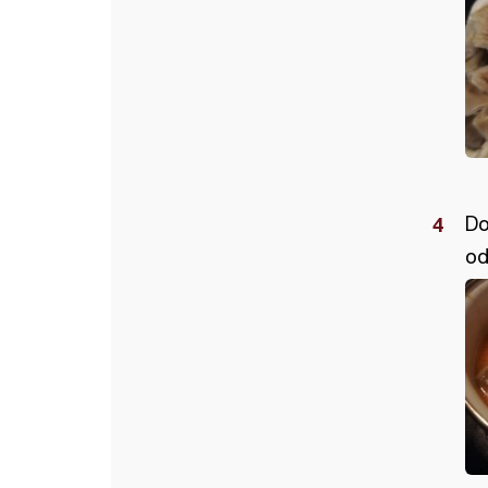
Do
od