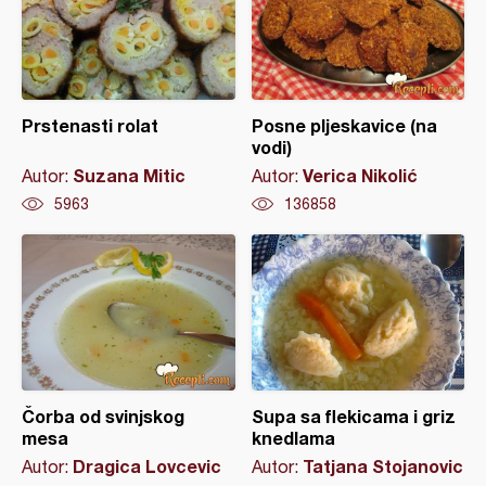
Prstenasti rolat
Posne pljeskavice (na
vodi)
Suzana Mitic
Verica Nikolić
Autor:
Autor:
5963
136858
Čorba od svinjskog
Supa sa flekicama i griz
mesa
knedlama
Dragica Lovcevic
Tatjana Stojanovic
Autor:
Autor: