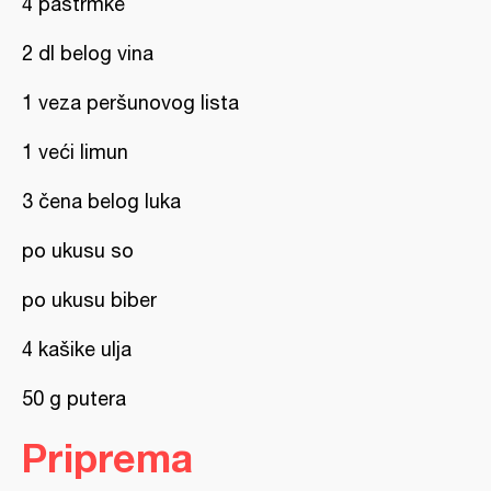
4 pastrmke
2 dl belog vina
1 veza peršunovog lista
1 veći limun
3 čena belog luka
po ukusu so
po ukusu biber
4 kašike ulja
50 g putera
Priprema