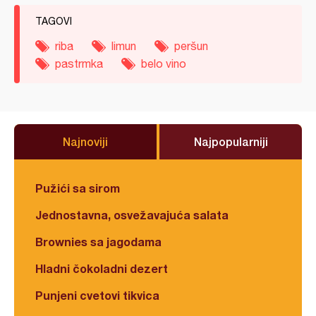
TAGOVI
riba
limun
peršun
pastrmka
belo vino
Najnoviji
Najpopularniji
Pužići sa sirom
Jednostavna, osvežavajuća salata
Brownies sa jagodama
Hladni čokoladni dezert
Punjeni cvetovi tikvica