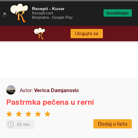
Recepti - Kuvar
Instalirajte
Recepti.com
Besplatna - Google Play
Ulogujte se
Verica Damjanovic
Autor:
Pastrmka pečena u rerni
Dodaj u listu
60 min