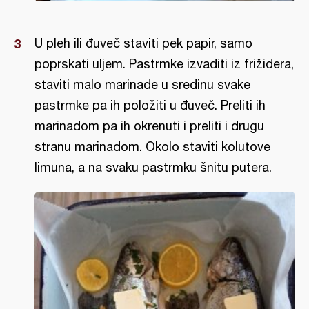
U pleh ili đuveč staviti pek papir, samo
poprskati uljem. Pastrmke izvaditi iz frižidera,
staviti malo marinade u sredinu svake
pastrmke pa ih položiti u đuveč. Preliti ih
marinadom pa ih okrenuti i preliti i drugu
stranu marinadom. Okolo staviti kolutove
limuna, a na svaku pastrmku šnitu putera.