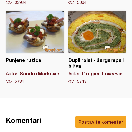
33924
5004
Punjene ružice
Dupli rolat - šargarepa i
blitva
Sandra Markovic
Dragica Lovcevic
Autor:
Autor:
5731
5748
Komentari
Postavite komentar