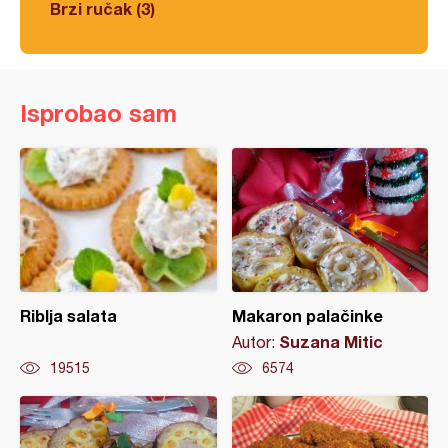
Brzi ručak (3)
Isprobao sam
Riblja salata
Makaron palačinke
Suzana Mitic
Autor:
19515
6574