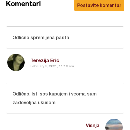
Komentari
Postavite komentar
Odlično spremljena pasta
Terezija Erić
February 5, 2021, 11:16 am
Odlično. Isti sos kupujem i veoma sam
zadovoljna ukusom.
Visnja