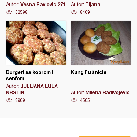
Vesna Pavlovic 271
Tijana
Autor:
Autor:
52598
8409
Burgeri sa koprom i
Kung Fu šnicle
senfom
JULIJANA LULA
Autor:
KRSTIN
Milena Radivojević
Autor:
3909
4505