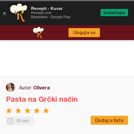
Recepti - Kuvar
Instalirajte
Recepti.com
Besplatna - Google Play
Ulogujte se
Olivera
Autor:
Pasta na Grčki način
Dodaj u listu
60 min