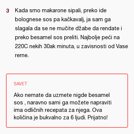
Kada smo makarone sipali, preko ide
bolognese sos pa kačkavalj, ja sam ga
slagala da se ne mučite džabe da rendate i
preko besamel sos preliti. Najbolje peći na
220C nekih 30ak minuta, u zavisnosti od Vase
rerne.
SAVET
Ako nemate da uzmete nigde besamel
sos , naravno sami ga možete napraviti
ima odličnih recepata za njega. Ova
količina je bukvalno za 6 ljudi. Prijatno!