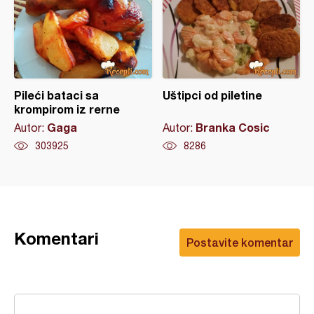
Pileći bataci sa
Uštipci od piletine
krompirom iz rerne
Gaga
Branka Cosic
Autor:
Autor:
303925
8286
Komentari
Postavite komentar