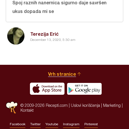
Spoj raznih nanernica sigurno daje savršen
ukus dopada mi se
Terezija Erić
December 13, 2020, 5:30 am
Vrh stranice
© 2009-2026 Recepti.com |
Uslovi korišćenja
|
Marketing
|
Kontakt
Facebook
Twitter
Youtube
Instagram
Pinterest