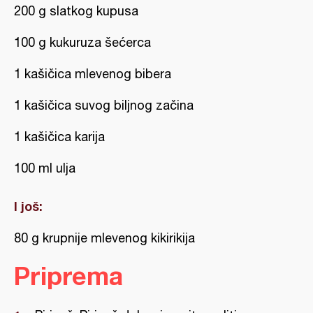
200 g slatkog kupusa
100 g kukuruza šećerca
1 kašičica mlevenog bibera
1 kašičica suvog biljnog začina
1 kašičica karija
100 ml ulja
I još:
80 g krupnije mlevenog kikirikija
Priprema