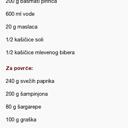
200 g basmati pirinča
600 ml vode
20 g maslaca
1/2 kašičice soli
1/2 kašičice mlevenog bibera
Za povrće:
240 g svežih paprika
200 g šampinjona
80 g šargarepe
100 g graška