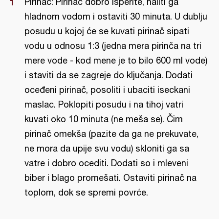
Pirinač: Pirinač dobro isperite, naliti ga
hladnom vodom i ostaviti 30 minuta. U dublju
posudu u kojoj će se kuvati pirinač sipati
vodu u odnosu 1:3 (jedna mera pirinča na tri
mere vode - kod mene je to bilo 600 ml vode)
i staviti da se zagreje do ključanja. Dodati
oceđeni pirinač, posoliti i ubaciti iseckani
maslac. Poklopiti posudu i na tihoj vatri
kuvati oko 10 minuta (ne meša se). Čim
pirinač omekša (pazite da ga ne prekuvate,
ne mora da upije svu vodu) skloniti ga sa
vatre i dobro ocediti. Dodati so i mleveni
biber i blago promešati. Ostaviti pirinač na
toplom, dok se spremi povrće.