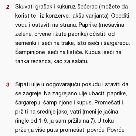
Skuvati grašak i kukuruz šećerac (možete da
koristite i iz konzerve, lakša varijanta). Ocediti
vodu i ostaviti na stranu. Paprike (mešavina
zelene, crvene i žute paprike) očistiti od
semenki i iseći na trake, isto iseći i šargarepu.
Šampinjone iseći na listiće. Kupus iseći na
tanka rezanca, kao za salatu.
Sipati ulje u odgovarajuću posudu i staviti da
se zagreje. Na zagrejano ulje ubaciti paprike,
šargarepu, šampinjone i kupus. Promešati i
pržiti na srednje jakoj vatri (meni je jačina
ringle od 1-9, ja sam pržila na 7). U toku
prženja više puta promešati povrće. Povrće