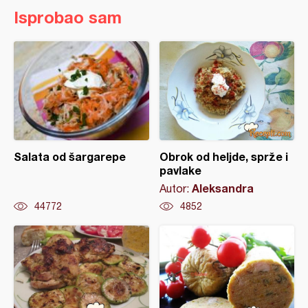
Isprobao sam
Salata od šargarepe
Obrok od heljde, sprže i
pavlake
Aleksandra
Autor:
44772
4852