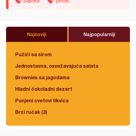
paprika
pirinač
Najnoviji
Najpopularniji
Pužići sa sirom
Jednostavna, osvežavajuća salata
Brownies sa jagodama
Hladni čokoladni dezert
Punjeni cvetovi tikvica
Brzi ručak (3)