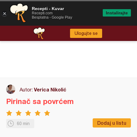
Recepti - Kuvar
Instalirajte
Recepti.com
Besplatna - Google Play
Ulogujte se
Verica Nikolić
Autor:
Pirinač sa povrćem
Dodaj u listu
60 min