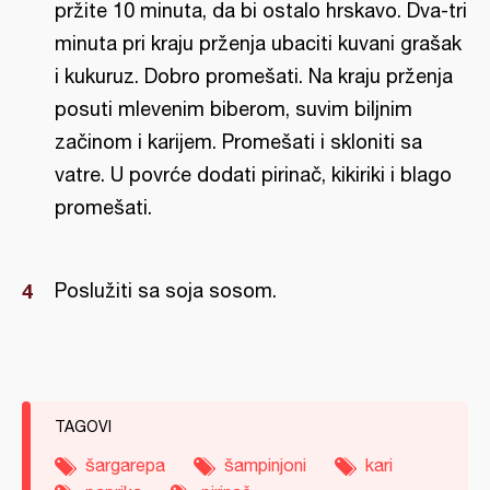
pržite 10 minuta, da bi ostalo hrskavo. Dva-tri
minuta pri kraju prženja ubaciti kuvani grašak
i kukuruz. Dobro promešati. Na kraju prženja
posuti mlevenim biberom, suvim biljnim
začinom i karijem. Promešati i skloniti sa
vatre. U povrće dodati pirinač, kikiriki i blago
promešati.
Poslužiti sa soja sosom.
TAGOVI
šargarepa
šampinjoni
kari