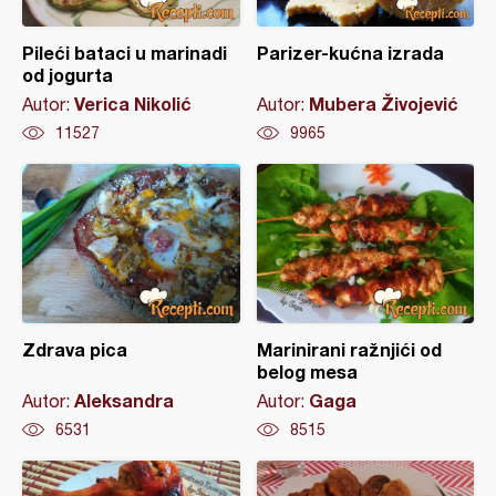
Pileći bataci u marinadi
Parizer-kućna izrada
od jogurta
Verica Nikolić
Mubera Živojević
Autor:
Autor:
11527
9965
Zdrava pica
Marinirani ražnjići od
belog mesa
Aleksandra
Gaga
Autor:
Autor:
6531
8515