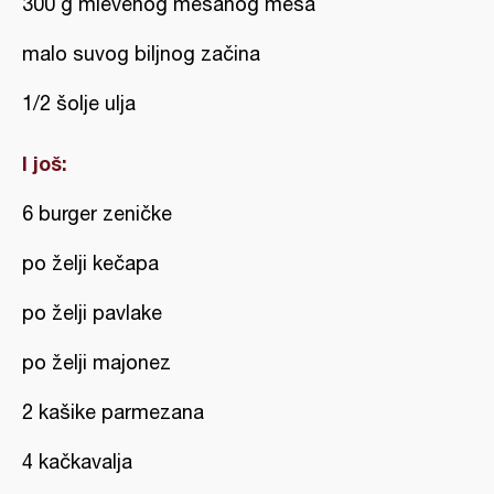
300 g mlevenog mešanog mesa
malo suvog biljnog začina
1/2 šolje ulja
I još:
6 burger zeničke
po želji kečapa
po želji pavlake
po želji majonez
2 kašike parmezana
4 kačkavalja