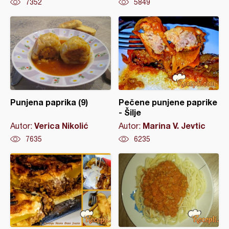
7352
5849
Punjena paprika (9)
Pečene punjene paprike
- Šilje
Verica Nikolić
Marina V. Jevtic
Autor:
Autor:
7635
6235