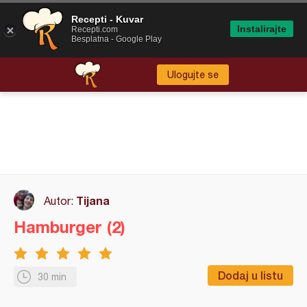
Recepti - Kuvar
Instalirajte
Recepti.com
Besplatna - Google Play
Ulogujte se
Tijana
Autor:
Hamburger (2)
Dodaj u listu
30 min