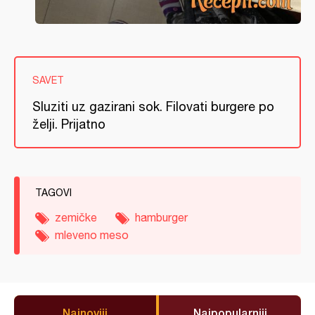
SAVET
Sluziti uz gazirani sok. Filovati burgere po
želji. Prijatno
TAGOVI
zemičke
hamburger
mleveno meso
Najnoviji
Najpopularniji