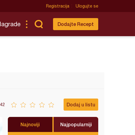
Registracija
Ulogujte se
Nagrade
Dodajte Recept
Dodaj u listu
42
Najnoviji
Najpopularniji