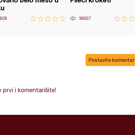
ovano belo meso u
Pileći kroketi
ku
928
36607
Postavite komentar
 prvi i komentarišite!