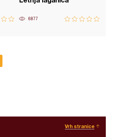
Letnja laganica
6877
Vrh stranice