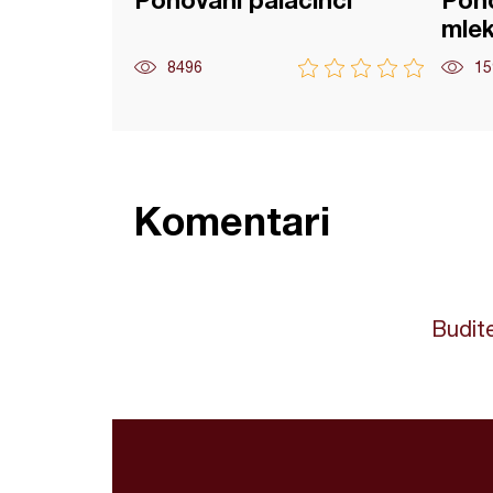
Pohovani palačinci
Poh
mle
8496
15
Komentari
Budite