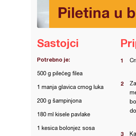
Piletina u 
Sastojci
Pr
Potrebno je:
Cr
500 g pilećeg filea
Za
1 manja glavica crnog luka
me
200 g šampinjona
bo
do
180 ml kisele pavlake
1 kesica bolonjez sosa
Ka