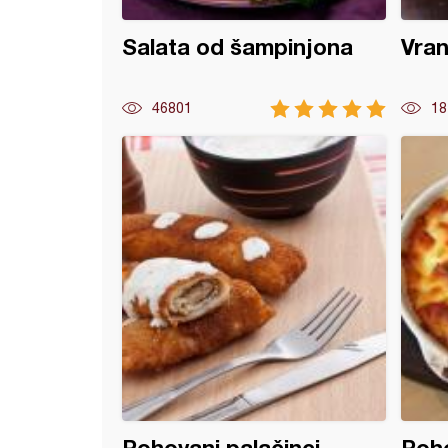
Salata od šampinjona
Vran
46801
18
a laganica