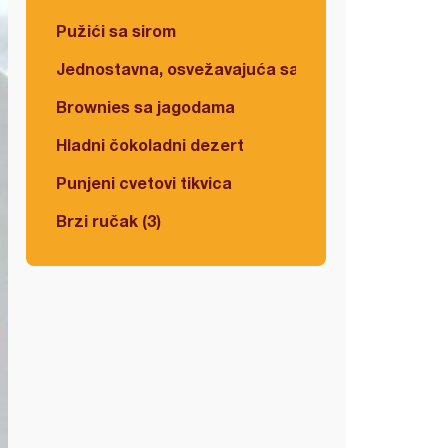
Pužići sa sirom
Jednostavna, osvežavajuća salata
Brownies sa jagodama
Hladni čokoladni dezert
Punjeni cvetovi tikvica
Brzi ručak (3)