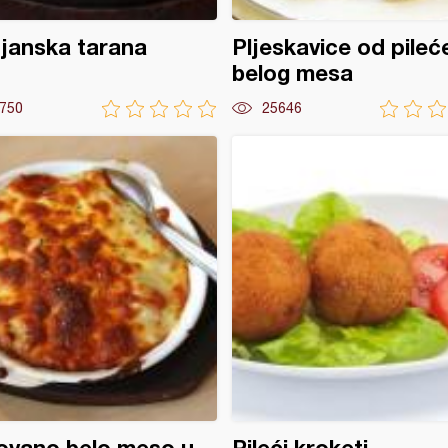
janska tarana
Pljeskavice od pileć
belog mesa
750
25646