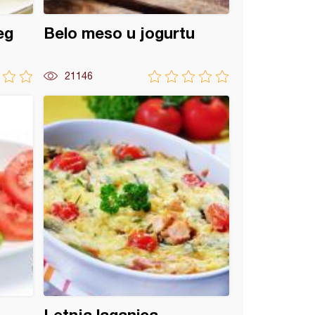
eg
Belo meso u jogurtu
21146