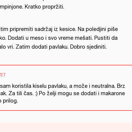
mpinjone. Kratko propržiti.
tim pripremiti sadržaj iz kesice. Na poledjini piše
ko. Dodati u meso i svo vreme mešati. Pustiti da
lo vri. Zatim dodati pavlaku. Dobro sjediniti.
VET
sam koristila kiselu pavlaku, a može i neutralna. Brz
ak. Za tili čas. :) Po želji mogu se dodati i makarone
 prilog.