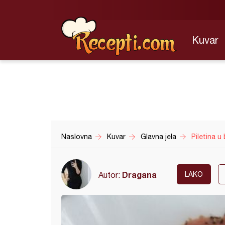
Kuvar
Naslovna
Kuvar
Glavna jela
Piletina u
Dragana
Autor:
LAKO