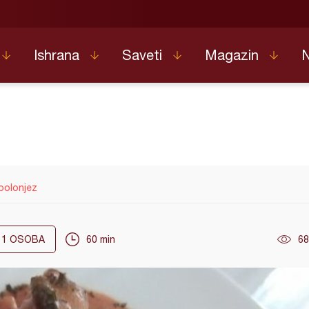
Ishrana
Saveti
Magazin
 bolonjez
1
OSOBA
60 min
68