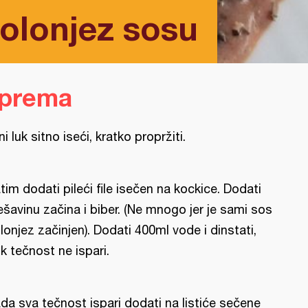
bolonjez sosu
iprema
ni luk sitno iseći, kratko propržiti.
tim dodati pileći file isečen na kockice. Dodati
šavinu začina i biber. (Ne mnogo jer je sami sos
lonjez začinjen). Dodati 400ml vode i dinstati,
k tečnost ne ispari.
da sva tečnost ispari dodati na listiće sečene