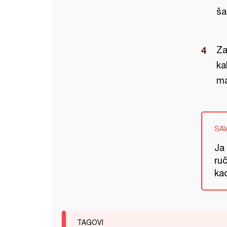
ša
Za
ka
ma
SA
Ja 
ruč
kao
TAGOVI