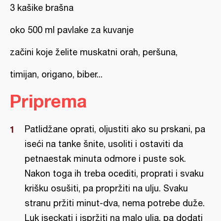
3 kašike brašna
oko 500 ml pavlake za kuvanje
začini koje želite muskatni orah, peršuna,
timijan, origano, biber...
Priprema
Patlidžane oprati, oljustiti ako su prskani, pa
iseći na tanke šnite, usoliti i ostaviti da
petnaestak minuta odmore i puste sok.
Nakon toga ih treba ocediti, proprati i svaku
krišku osušiti, pa propržiti na ulju. Svaku
stranu pržiti minut-dva, nema potrebe duže.
Luk iseckati i ispržiti na malo ulja, pa dodati