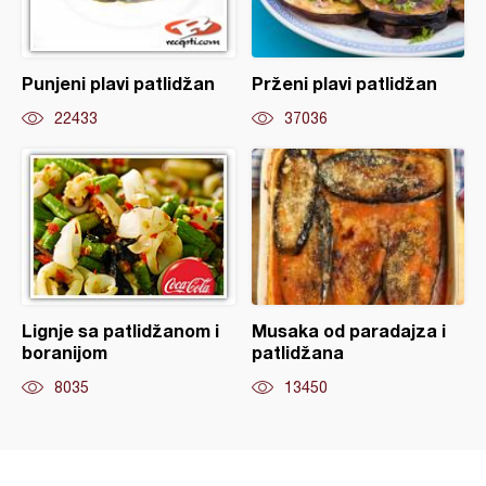
Punjeni plavi patlidžan
Prženi plavi patlidžan
22433
37036
Lignje sa patlidžanom i
Musaka od paradajza i
boranijom
patlidžana
8035
13450