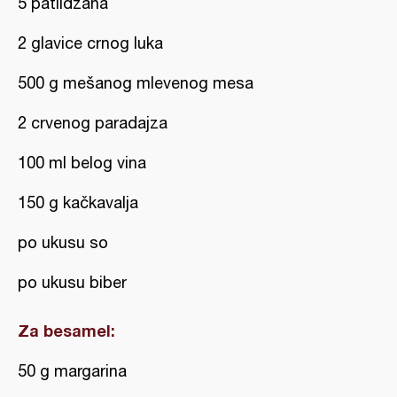
5 patlidžana
2 glavice crnog luka
500 g mešanog mlevenog mesa
2 crvenog paradajza
100 ml belog vina
150 g kačkavalja
po ukusu so
po ukusu biber
Za besamel:
50 g margarina