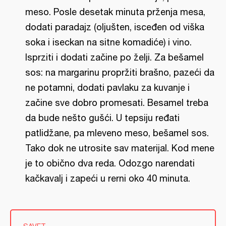
meso. Posle desetak minuta prženja mesa,
dodati paradajz (oljušten, isceđen od viška
soka i iseckan na sitne komadiće) i vino.
Isprziti i dodati začine po želji. Za bešamel
sos: na margarinu propržiti brašno, pazeći da
ne potamni, dodati pavlaku za kuvanje i
začine sve dobro promesati. Besamel treba
da bude nešto gušći. U tepsiju ređati
patlidžane, pa mleveno meso, bešamel sos.
Tako dok ne utrosite sav materijal. Kod mene
je to obično dva reda. Odozgo narendati
kačkavalj i zapeći u rerni oko 40 minuta.