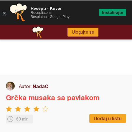
Recepti - Kuvar
Instalirajte
Recepti.com
Besplatna - Google Play
Ulogujte se
NadaC
Autor:
Grčka musaka sa pavlakom
Dodaj u listu
60 min