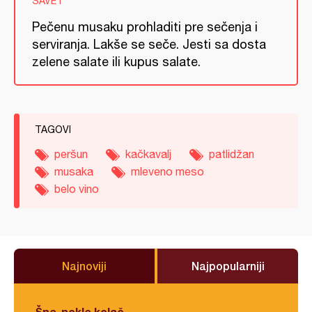
SAVET
Pečenu musaku prohladiti pre sečenja i
serviranja. Lakše se seče. Jesti sa dosta
zelene salate ili kupus salate.
TAGOVI
peršun
kačkavalj
patlidžan
musaka
mleveno meso
belo vino
Najnoviji
Najpopularniji
Šne-nokle kolač