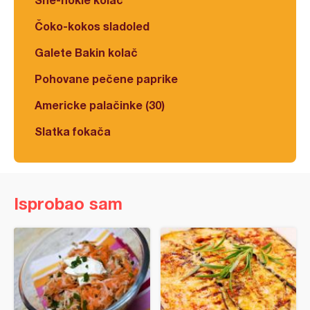
Čoko-kokos sladoled
Galete Bakin kolač
Pohovane pečene paprike
Americke palačinke (30)
Slatka fokača
Isprobao sam