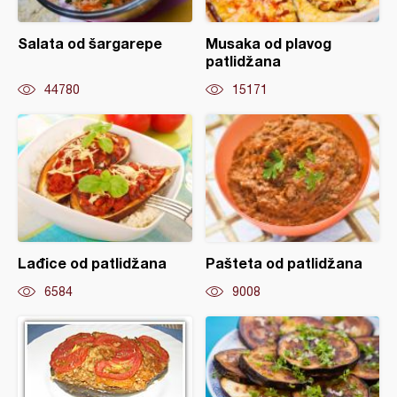
Salata od šargarepe
Musaka od plavog
patlidžana
44780
15171
Lađice od patlidžana
Pašteta od patlidžana
6584
9008