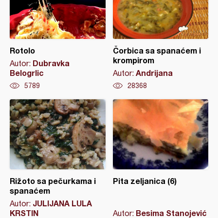
Rotolo
Čorbica sa spanaćem i
krompirom
Dubravka
Autor:
Belogrlic
Andrijana
Autor:
5789
28368
Rižoto sa pečurkama i
Pita zeljanica (6)
spanaćem
JULIJANA LULA
Autor:
KRSTIN
Besima Stanojević
Autor: