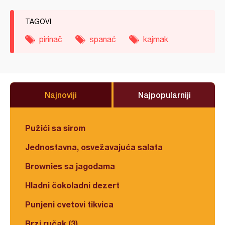
TAGOVI
pirinač
spanać
kajmak
Najnoviji
Najpopularniji
Pužići sa sirom
Jednostavna, osvežavajuća salata
Brownies sa jagodama
Hladni čokoladni dezert
Punjeni cvetovi tikvica
Brzi ručak (3)