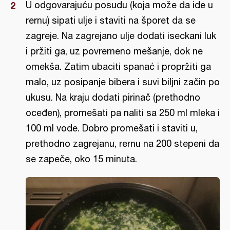
U odgovarajuću posudu (koja može da ide u
rernu) sipati ulje i staviti na šporet da se
zagreje. Na zagrejano ulje dodati iseckani luk
i pržiti ga, uz povremeno mešanje, dok ne
omekša. Zatim ubaciti spanać i propržiti ga
malo, uz posipanje bibera i suvi biljni začin po
ukusu. Na kraju dodati pirinač (prethodno
oceđen), promešati pa naliti sa 250 ml mleka i
100 ml vode. Dobro promešati i staviti u,
prethodno zagrejanu, rernu na 200 stepeni da
se zapeče, oko 15 minuta.