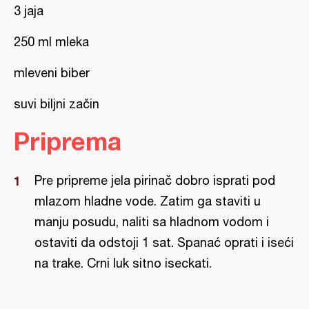
3 jaja
250 ml mleka
mleveni biber
suvi biljni začin
Priprema
Pre pripreme jela pirinač dobro isprati pod
mlazom hladne vode. Zatim ga staviti u
manju posudu, naliti sa hladnom vodom i
ostaviti da odstoji 1 sat. Spanać oprati i iseći
na trake. Crni luk sitno iseckati.