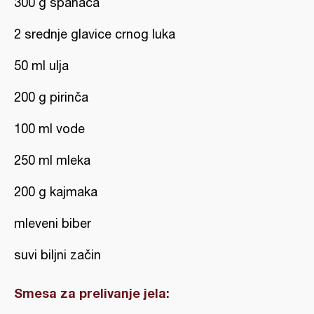
300 g spanaća
2 srednje glavice crnog luka
50 ml ulja
200 g pirinča
100 ml vode
250 ml mleka
200 g kajmaka
mleveni biber
suvi biljni začin
Smesa za prelivanje jela: