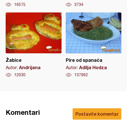
16575
3734
Žabice
Pire od spanaća
Andrijana
Adilja Hodza
Autor:
Autor:
12030
137962
Komentari
Postavite komentar