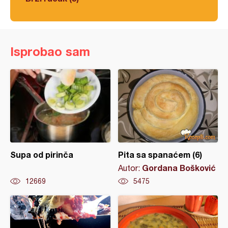
Isprobao sam
Supa od pirinča
Pita sa spanaćem (6)
Gordana Bošković
Autor:
12669
5475