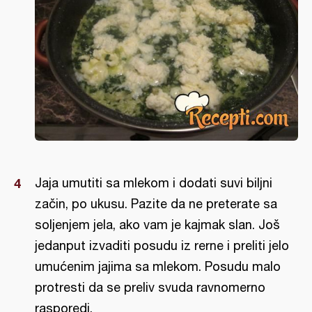
Jaja umutiti sa mlekom i dodati suvi biljni
začin, po ukusu. Pazite da ne preterate sa
soljenjem jela, ako vam je kajmak slan. Još
jedanput izvaditi posudu iz rerne i preliti jelo
umućenim jajima sa mlekom. Posudu malo
protresti da se preliv svuda ravnomerno
rasporedi.