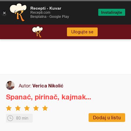
Recepti - Kuvar
Instalirajte
Recepti.com
Besplatna - Google Play
Ulogujte se
Verica Nikolić
Autor:
Spanać, pirinač, kajmak...
Dodaj u listu
80 min