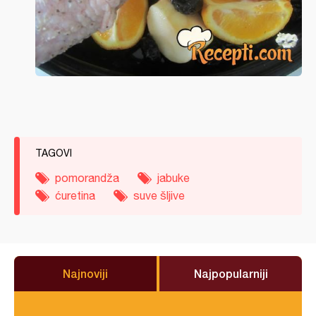
TAGOVI
pomorandža
jabuke
ćuretina
suve šljive
Najnoviji
Najpopularniji