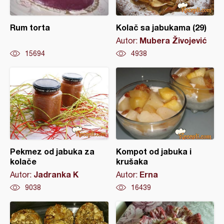
Rum torta
Kolač sa jabukama (29)
Mubera Živojević
Autor:
15694
4938
Pekmez od jabuka za
Kompot od jabuka i
kolače
krušaka
Jadranka K
Erna
Autor:
Autor:
9038
16439