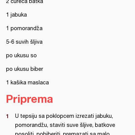
2 ćureća batka
1 jabuka
1 pomorandža
5-6 suvih šljiva
po ukusu so
po ukusu biber
1 kašika maslaca
Priprema
U tepsiju sa poklopcem izrezati jabuku,
pomorandžu, staviti suve šljive, batkove
posoliti, pobiberiti, premazati sa malo