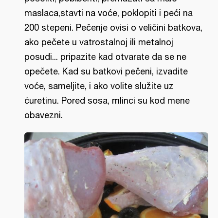
maslaca,stavti na voće, poklopiti i peći na
200 stepeni. Pečenje ovisi o veličini batkova,
ako pečete u vatrostalnoj ili metalnoj
posudi... pripazite kad otvarate da se ne
opečete. Kad su batkovi pečeni, izvadite
voće, sameljite, i ako volite služite uz
ćuretinu. Pored sosa, mlinci su kod mene
obavezni.