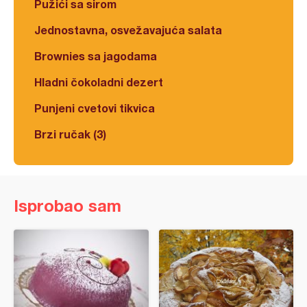
Pužići sa sirom
Jednostavna, osvežavajuća salata
Brownies sa jagodama
Hladni čokoladni dezert
Punjeni cvetovi tikvica
Brzi ručak (3)
Isprobao sam