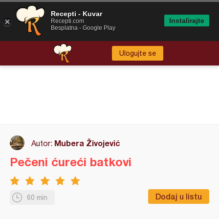
Recepti - Kuvar
Instalirajte
Recepti.com
Besplatna - Google Play
Ulogujte se
Mubera Živojević
Autor:
Pečeni ćureći batkovi
Dodaj u listu
60 min