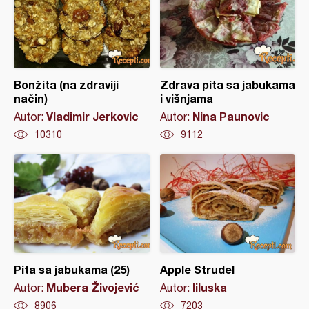
Bonžita (na zdraviji
Zdrava pita sa jabukama
način)
i višnjama
Vladimir Jerkovic
Nina Paunovic
Autor:
Autor:
10310
9112
Pita sa jabukama (25)
Apple Strudel
Mubera Živojević
liluska
Autor:
Autor:
8906
7203