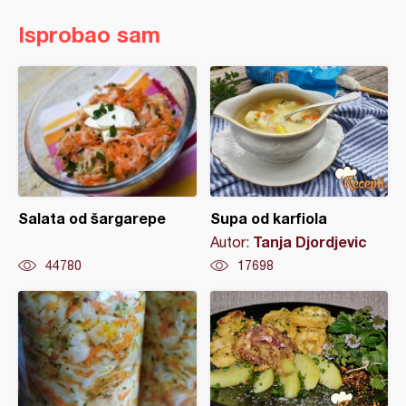
Isprobao sam
Salata od šargarepe
Supa od karfiola
Tanja Djordjevic
Autor:
44780
17698