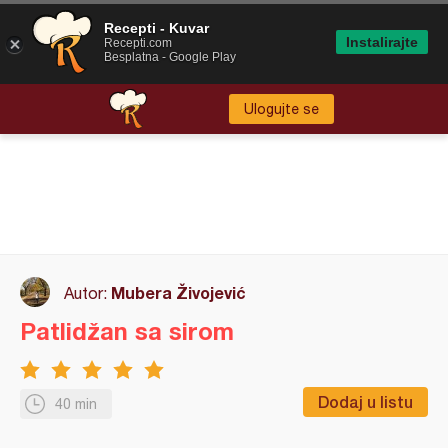
Recepti - Kuvar
Instalirajte
Recepti.com
Besplatna - Google Play
Ulogujte se
Mubera Živojević
Autor:
Patlidžan sa sirom
Dodaj u listu
40 min