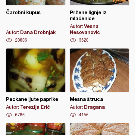
Čarobni kupus
Pržene lignje iz
mlaćenice
Vesna
Autor:
Dana Drobnjak
Nesovanovic
Autor:
28886
3628
Peckane ljute paprike
Mesna štruca
Terezija Erić
Dragana
Autor:
Autor:
6786
4156