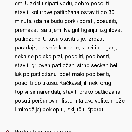
cm. U zdelu sipati vodu, dobro posoliti i
staviti kolutove patlidžana ostaviti do 30
minuta, (da ne budu gorki) oprati, posušiti,
premazati sa uljem. Na gril tiganju, izgrilovati
patlidžane. U tavu staviti ulje, izrezati
paradajz, na veće komade, staviti u tiganj,
neka se polako prži, posoliti, pobiberiti,
staviti grilovan patlidžan, sitno seckan beli
luk po patlidžanu, opet malo pobiberiti,
posoliti po ukusu. Kačkavalj ili neki drugi
topivi sir narendati, staviti preko patlidžana,
posuti peršunovim listom (a ako volite, može
i mirodžija) poklopiti, isključiti šporet.
Poklopiti da se sir otopi.