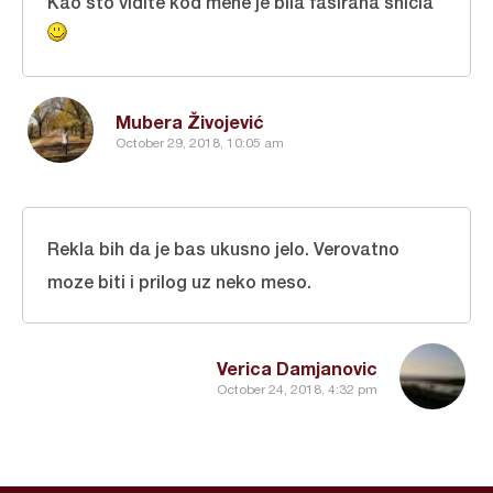
Kao što vidite kod mene je bila faširana šnicla
Mubera Živojević
October 29, 2018, 10:05 am
Rekla bih da je bas ukusno jelo. Verovatno
moze biti i prilog uz neko meso.
Verica Damjanovic
October 24, 2018, 4:32 pm