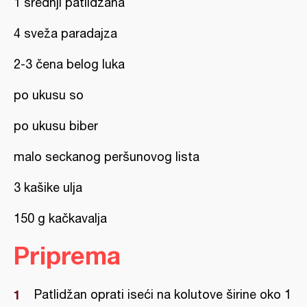
1 srednji patlidžana
4 sveža paradajza
2-3 čena belog luka
po ukusu so
po ukusu biber
malo seckanog peršunovog lista
3 kašike ulja
150 g kačkavalja
Priprema
Patlidžan oprati iseći na kolutove širine oko 1