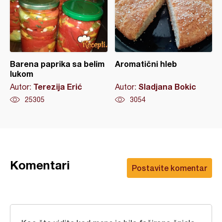
Barena paprika sa belim
Aromatični hleb
lukom
Terezija Erić
Sladjana Bokic
Autor:
Autor:
25305
3054
Komentari
Postavite komentar