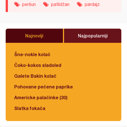
peršun
patlidžan
pardajz
Najnoviji
Najpopularniji
Šne-nokle kolač
Čoko-kokos sladoled
Galete Bakin kolač
Pohovane pečene paprike
Americke palačinke (30)
Slatka fokača