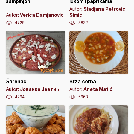
šampinjoni
lukom i paprikama
Sladjana Petrovic
Autor:
Verica Damjanovic
Simic
Autor:
4729
3822
Šarenac
Brza čorba
Јованка Јевтић
Aneta Matić
Autor:
Autor:
4294
5963