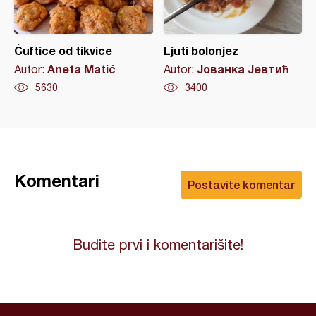
Ćuftice od tikvice
Ljuti bolonjez
Aneta Matić
Јованка Јевтић
Autor:
Autor:
5630
3400
Komentari
Postavite komentar
Budite prvi i komentarišite!