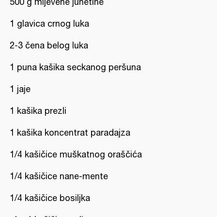
500 g mljevene junetine
1 glavica crnog luka
2-3 čena belog luka
1 puna kašika seckanog peršuna
1 jaje
1 kašika prezli
1 kašika koncentrat paradajza
1/4 kašičice muškatnog oraščića
1/4 kašičice nane-mente
1/4 kašičice bosiljka