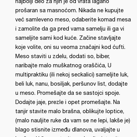
najbolji deo za njih je od vrata lagano
prošaran sa masnoćom. Nikada ne kupujte
već samleveno meso, odaberite komad mesa
i zamolite da ga pred vama samelju ili ga vi
sameljite sami kod kuće. Začine stavljajte
koje volite, oni su veoma značajni kod ćufti.
Meso staviti u zdelu, dodati so, biber,
naribajte malo muškatnog oraščića, U
multipraktiku (ili nekoj seckalici) sameljite luk,
beli luk, nanu, bosiljak, peršunov list, dodajte
u meso. Promešajte da se sastojci spoje.
Dodajte jaje, prezle i opet promešajte. Na
tanjir stavite malo brašna, oblikujte loptice,
(malo nauljite ruke da vam se ne lepi, lakše je)
blago stisnite između dlanova, uvaljajte u