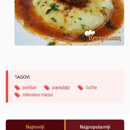
TAGOVI
peršun
paradajz
ćufte
mleveno meso
Najnoviji
Najpopularniji