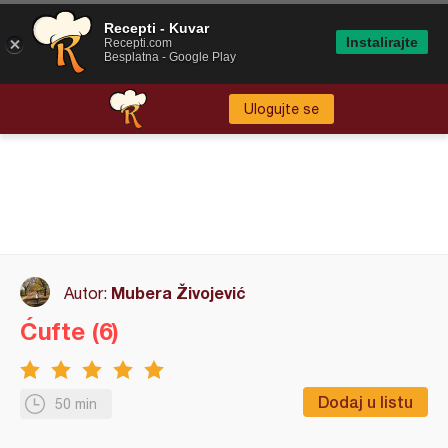
Recepti - Kuvar
Instalirajte
Recepti.com
Besplatna - Google Play
Ulogujte se
Mubera Živojević
Autor:
Ćufte (6)
Dodaj u listu
50 min