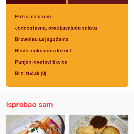
Pužići sa sirom
Jednostavna, osvežavajuća salata
Brownies sa jagodama
Hladni čokoladni dezert
Punjeni cvetovi tikvica
Brzi ručak (3)
Isprobao sam