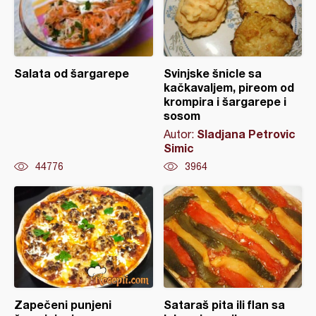
Salata od šargarepe
Svinjske šnicle sa
kačkavaljem, pireom od
krompira i šargarepe i
sosom
Sladjana Petrovic
Autor:
Simic
44776
3964
Zapečeni punjeni
Sataraš pita ili flan sa