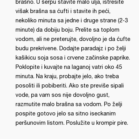
brašno. U šerpu stavite malo ulja, istresite
višak brašna sa ćufti i stavite ih peći,
nekoliko minuta sa jedne i druge strane (2-3
minute) da dobiju boju. Prelite sa toplom
vodom, ali ne preterujte, dovoljno je da ćufte
budu prekrivene. Dodajte paradajz i po želji
kašikicu soja sosa i crvene začinske paprike.
Poklopite i kuvajte na laganoj vatri oko 45
minuta. Na kraju, probajte jelo, ako treba
posoliti ili pobiberiti. Ako ste previše sipali
vode, pa vam sos nije dovoljno gust,
razmutite malo brašna sa vodom. Po želji
pospite gotovo jelo sa sitno iseckanim
peršunovim listom. Poslužite u krompir pire.