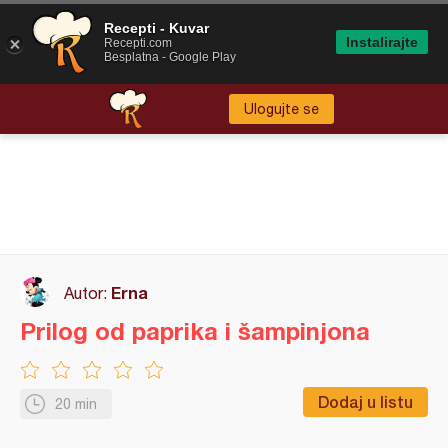
Recepti - Kuvar
Instalirajte
Recepti.com
Besplatna - Google Play
Ulogujte se
Erna
Autor:
Prilog od paprika i šampinjona
Dodaj u listu
20 min