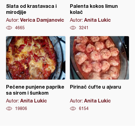
Slata od krastavaca i
Palenta kokos limun
mirodjije
kolač
Verica Damjanovic
Anita Lukic
Autor:
Autor:
4665
3241
Pečene punjene paprike
Pirinač ćufte u ajvaru
sa sirom i šunkom
Anita Lukic
Anita Lukic
Autor:
Autor:
19806
6154