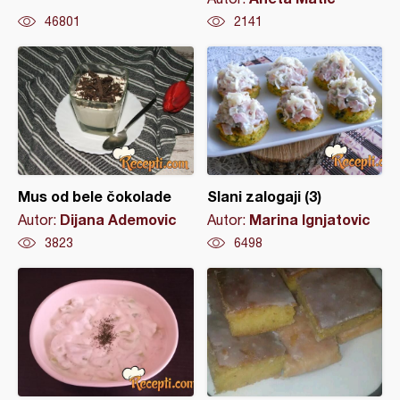
46801
2141
Mus od bele čokolade
Slani zalogaji (3)
Dijana Ademovic
Marina Ignjatovic
Autor:
Autor:
3823
6498