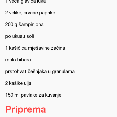
1 veća glavica luka
2 velike, crvene paprike
200 g šampinjona
po ukusu soli
1 kašičica mješavine začina
malo bibera
prstohvat češnjaka u granulama
2 kašike ulja
150 ml pavlake za kuvanje
Priprema