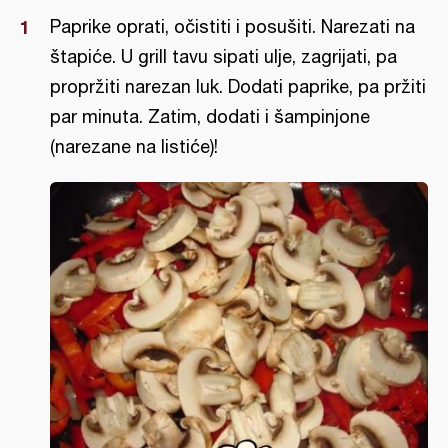
Paprike oprati, očistiti i posušiti. Narezati na
štapiće. U grill tavu sipati ulje, zagrijati, pa
propržiti narezan luk. Dodati paprike, pa pržiti
par minuta. Zatim, dodati i šampinjone
(narezane na listiće)!