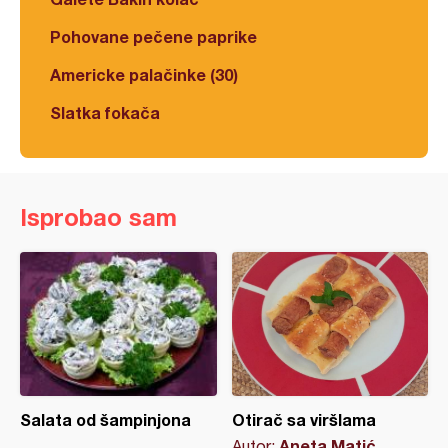
Pohovane pečene paprike
Americke palačinke (30)
Slatka fokača
Isprobao sam
Salata od šampinjona
Otirač sa viršlama
Aneta Matić
Autor: