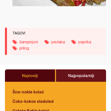
TAGOVI
šampinjoni
pavlaka
paprika
prilog
Najnoviji
Najpopularniji
Šne-nokle kolač
Čoko-kokos sladoled
Galete Bakin kolač