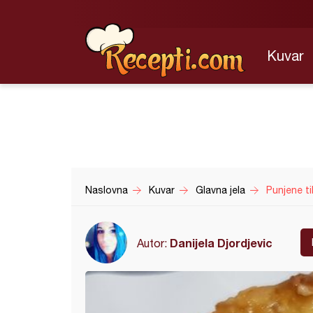
Kuvar
Naslovna
Kuvar
Glavna jela
Punjene ti
Danijela Djordjevic
Autor: