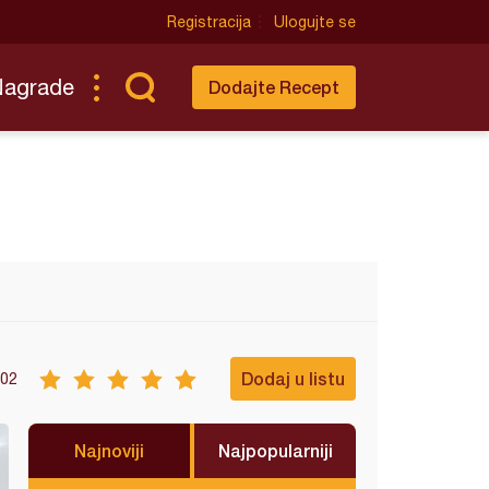
Registracija
Ulogujte se
Nagrade
Dodajte Recept
Dodaj u listu
02
Najnoviji
Najpopularniji