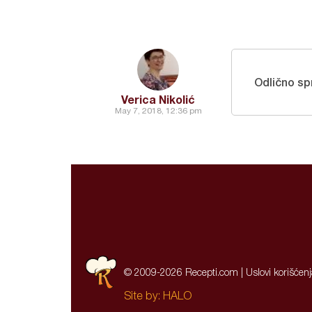
Odlično sp
Verica Nikolić
May 7, 2018, 12:36 pm
© 2009-2026 Recepti.com |
Uslovi korišćen
Site by:
HALO