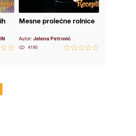
ih
Mesne prolećne rolnice
IN
Jelena Petrović
Autor:
4195