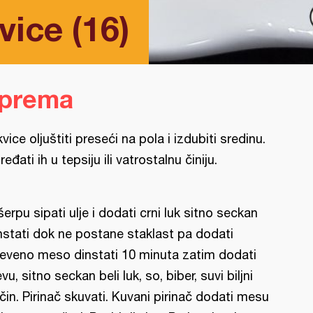
vice (16)
iprema
kvice oljuštiti preseći na pola i izdubiti sredinu.
ređati ih u tepsiju ili vatrostalnu činiju.
šerpu sipati ulje i dodati crni luk sitno seckan
nstati dok ne postane staklast pa dodati
eveno meso dinstati 10 minuta zatim dodati
evu, sitno seckan beli luk, so, biber, suvi biljni
čin. Pirinač skuvati. Kuvani pirinač dodati mesu