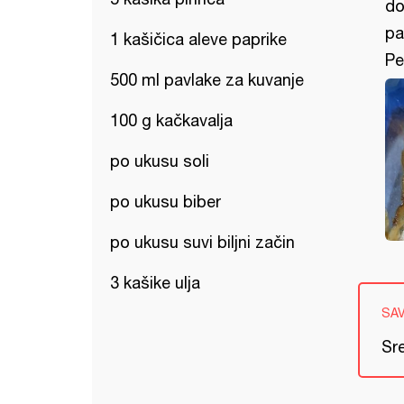
do
pa
1 kašičica aleve paprike
Pe
500 ml pavlake za kuvanje
100 g kačkavalja
po ukusu soli
po ukusu biber
po ukusu suvi biljni začin
3 kašike ulja
SA
Sre