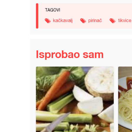
TAGOVI
kačkavalj
pirinač
tikvice
Isprobao sam
eti na moj način