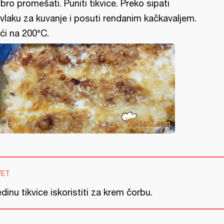
bro promešati. Puniti tikvice. Preko sipati
vlaku za kuvanje i posuti rendanim kačkavaljem.
ći na 200°C.
VET
dinu tikvice iskoristiti za krem čorbu.