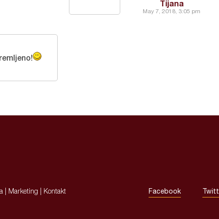
Tijana
May 7, 2018, 3:05 pm
remljeno!
ja
|
Marketing
|
Kontakt
Facebook
Twitt