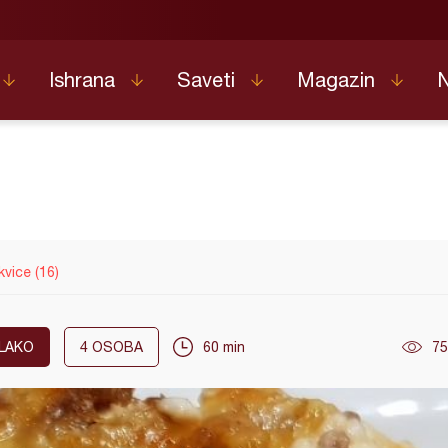
Ishrana
Saveti
Magazin
kvice (16)
LAKO
4
OSOBA
60 min
75