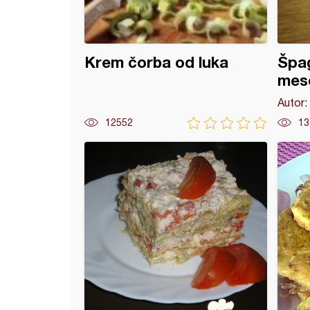
Krem čorba od luka
Špa
meso
Autor:
12552
13
 prolećne rolnice