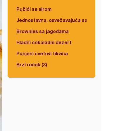
Pužići sa sirom
Jednostavna, osvežavajuća salata
Brownies sa jagodama
Hladni čokoladni dezert
Punjeni cvetovi tikvica
Brzi ručak (3)