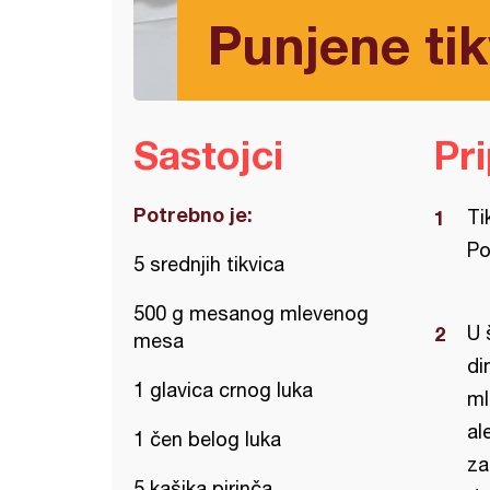
Punjene tik
Sastojci
Pr
Potrebno je:
Ti
Po
5 srednjih tikvica
500 g mesanog mlevenog
U 
mesa
di
1 glavica crnog luka
ml
al
1 čen belog luka
za
5 kašika pirinča