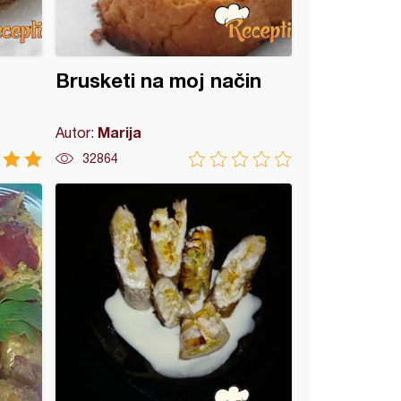
Brusketi na moj način
Marija
Autor:
32864