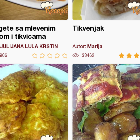
gete sa mlevenim
Tikvenjak
m i tikvicama
JULIJANA LULA KRSTIN
Marija
Autor:
906
33462