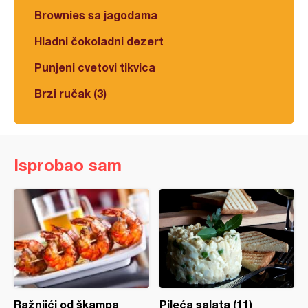
Brownies sa jagodama
Hladni čokoladni dezert
Punjeni cvetovi tikvica
Brzi ručak (3)
Isprobao sam
Ražnjići od škampa
Pileća salata (11)