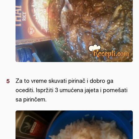
Za to vreme skuvati pirinač i dobro ga
ocediti. Ispržiti 3 umućena jajeta i pomešati
sa pirinčem.