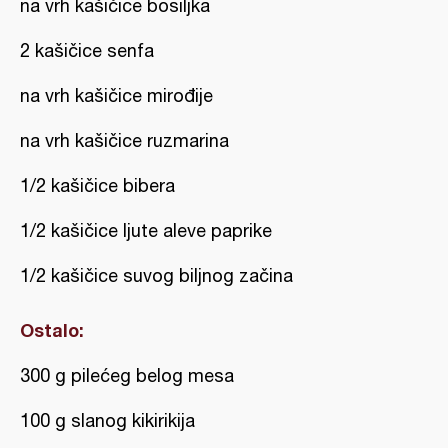
na vrh kašičice bosiljka
2 kašičice senfa
na vrh kašičice mirođije
na vrh kašičice ruzmarina
1/2 kašičice bibera
1/2 kašičice ljute aleve paprike
1/2 kašičice suvog biljnog začina
Ostalo:
300 g pilećeg belog mesa
100 g slanog kikirikija