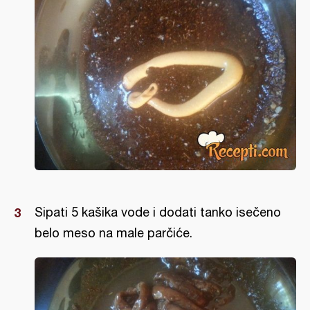
Sipati 5 kašika vode i dodati tanko isečeno
belo meso na male parčiće.