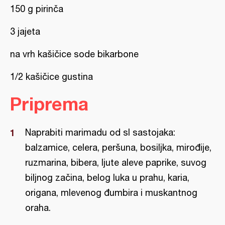
150 g pirinča
3 jajeta
na vrh kašičice sode bikarbone
1/2 kašičice gustina
Priprema
Naprabiti marimadu od sl sastojaka:
balzamice, celera, peršuna, bosiljka, mirođije,
ruzmarina, bibera, ljute aleve paprike, suvog
biljnog začina, belog luka u prahu, karia,
origana, mlevenog đumbira i muskantnog
oraha.