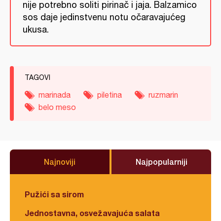
nije potrebno soliti pirinač i jaja. Balzamico
sos daje jedinstvenu notu očaravajućeg
ukusa.
TAGOVI
marinada
piletina
ruzmarin
belo meso
Najnoviji
Najpopularniji
Pužići sa sirom
Jednostavna, osvežavajuća salata