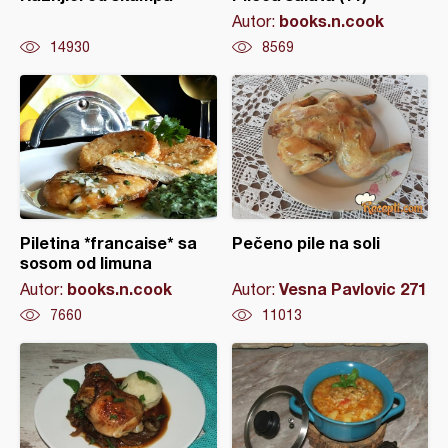
books.n.cook
Autor:
14930
8569
Piletina *francaise* sa
Pečeno pile na soli
sosom od limuna
books.n.cook
Vesna Pavlovic 271
Autor:
Autor:
7660
11013