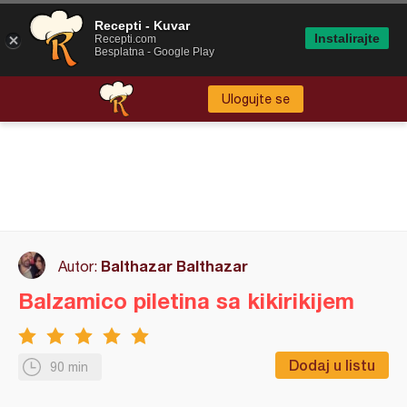
Recepti - Kuvar
Instalirajte
Recepti.com
Besplatna - Google Play
Ulogujte se
Balthazar Balthazar
Autor:
Balzamico piletina sa kikirikijem
Dodaj u listu
90 min