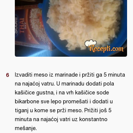
Izvaditi meso iz marinade i pržiti ga 5 minuta
na najaćoj vatru. U marinadu dodati pola
kašičice gustna, i na vrh kašičice sode
bikarbone sve lepo promešati i dodati u
tiganj u kome se prži meso. Prižiti još 5
minuta na najaćoj vatri uz konstantno
mešanje.