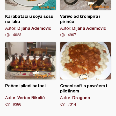
Karabataci u soya sosu
Varivo od krompira i
na luku
pirinča
Dijana Ademovic
Dijana Ademovic
Autor:
Autor:
4023
4967
Pečeni pileći bataci
Crveni saft s povrćem i
piletinom
Verica Nikolić
Dragana
Autor:
Autor:
9386
7314