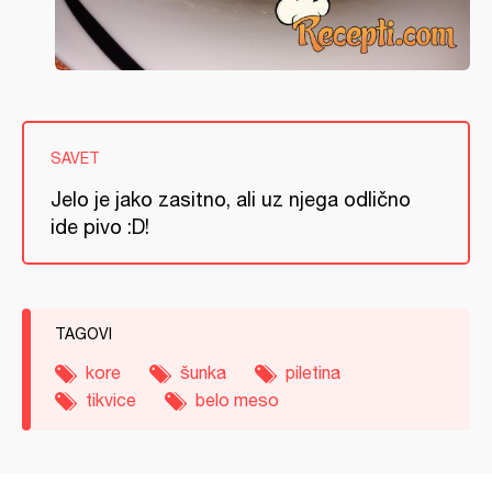
SAVET
Jelo je jako zasitno, ali uz njega odlično
ide pivo :D!
TAGOVI
kore
šunka
piletina
tikvice
belo meso