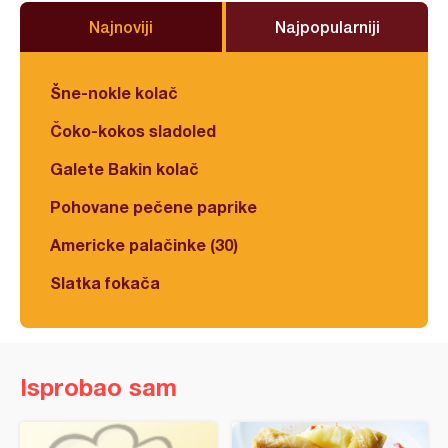
Najnoviji
Najpopularniji
Šne-nokle kolač
Čoko-kokos sladoled
Galete Bakin kolač
Pohovane pečene paprike
Americke palačinke (30)
Slatka fokača
Isprobao sam