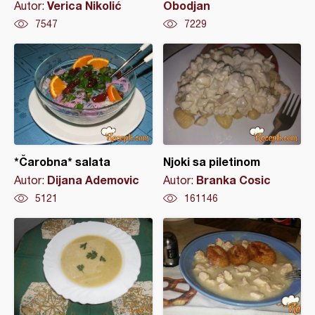
Verica Nikolić
Obodjan
Autor:
7547
7229
*Čarobna* salata
Njoki sa piletinom
Dijana Ademovic
Branka Cosic
Autor:
Autor:
5121
161146