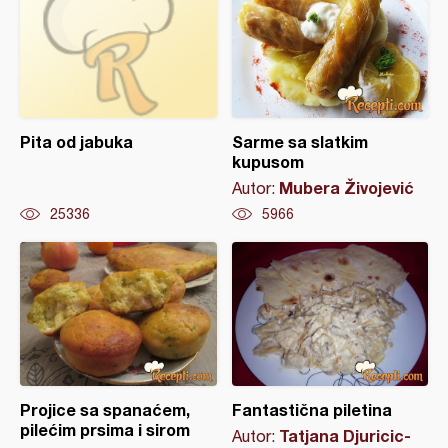
Pita od jabuka
Sarme sa slatkim
kupusom
Mubera Živojević
Autor:
25336
5966
Projice sa spanaćem,
Fantastična piletina
pilećim prsima i sirom
Tatjana Djuricic-
Autor: