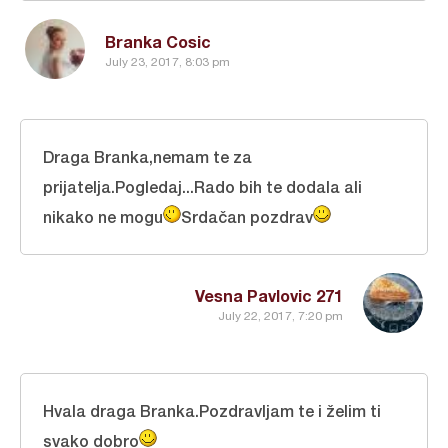
Branka Cosic
July 23, 2017, 8:03 pm
Draga Branka,nemam te za
prijatelja.Pogledaj...Rado bih te dodala ali
nikako ne mogu
Srdačan pozdrav
Vesna Pavlovic 271
July 22, 2017, 7:20 pm
Hvala draga Branka.Pozdravljam te i želim ti
svako dobro