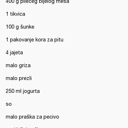
400 g pilećeg bijelog mesa
1 tikvica
100 g šunke
1 pakovanje kora za pitu
4 jajeta
malo griza
malo prezli
250 ml jogurta
so
malo praška za pecivo