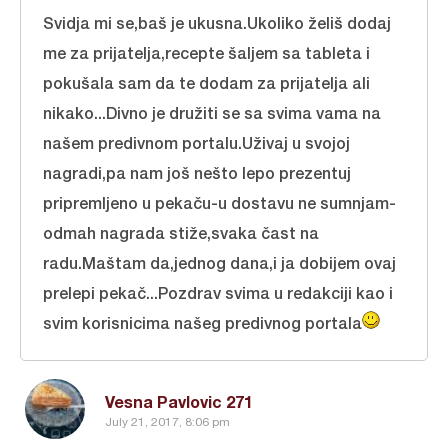
Svidja mi se,baš je ukusna.Ukoliko želiš dodaj
me za prijatelja,recepte šaljem sa tableta i
pokušala sam da te dodam za prijatelja ali
nikako...Divno je družiti se sa svima vama na
našem predivnom portalu.Uživaj u svojoj
nagradi,pa nam još nešto lepo prezentuj
pripremljeno u pekaču-u dostavu ne sumnjam-
odmah nagrada stiže,svaka čast na
radu.Maštam da,jednog dana,i ja dobijem ovaj
prelepi pekač...Pozdrav svima u redakciji kao i
svim korisnicima našeg predivnog portala
Vesna Pavlovic 271
July 21, 2017, 8:06 pm