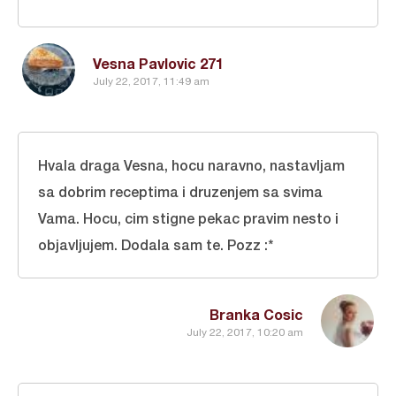
Vesna Pavlovic 271
July 22, 2017, 11:49 am
Hvala draga Vesna, hocu naravno, nastavljam
sa dobrim receptima i druzenjem sa svima
Vama. Hocu, cim stigne pekac pravim nesto i
objavljujem. Dodala sam te. Pozz :*
Branka Cosic
July 22, 2017, 10:20 am