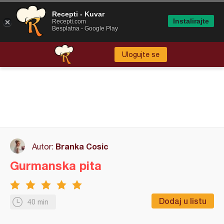
Recepti - Kuvar
Instalirajte
Recepti.com
Besplatna - Google Play
Ulogujte se
Branka Cosic
Autor:
Gurmanska pita
Dodaj u listu
40 min