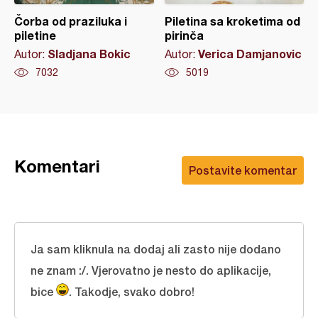
Čorba od praziluka i
Piletina sa kroketima od
piletine
pirinča
Sladjana Bokic
Verica Damjanovic
Autor:
Autor:
7032
5019
Komentari
Postavite komentar
Ja sam kliknula na dodaj ali zasto nije dodano
ne znam :/. Vjerovatno je nesto do aplikacije,
bice
. Takodje, svako dobro!