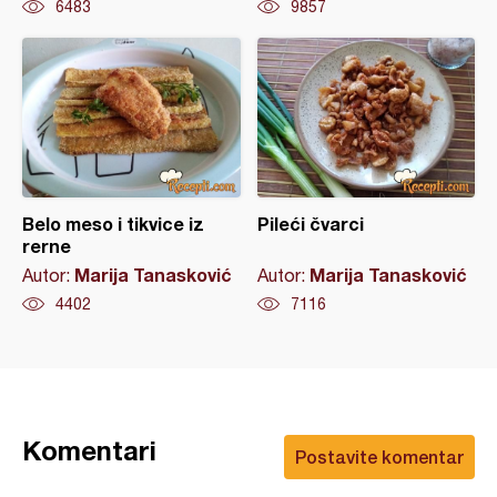
6483
9857
Belo meso i tikvice iz
Pileći čvarci
rerne
Marija Tanasković
Marija Tanasković
Autor:
Autor:
4402
7116
Komentari
Postavite komentar