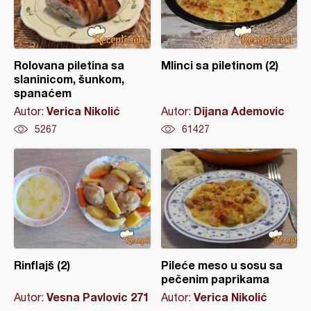
Rolovana piletina sa
Mlinci sa piletinom (2)
slaninicom, šunkom,
spanaćem
Verica Nikolić
Dijana Ademovic
Autor:
Autor:
5267
61427
Rinflajš (2)
Pileće meso u sosu sa
pečenim paprikama
Vesna Pavlovic 271
Verica Nikolić
Autor:
Autor: