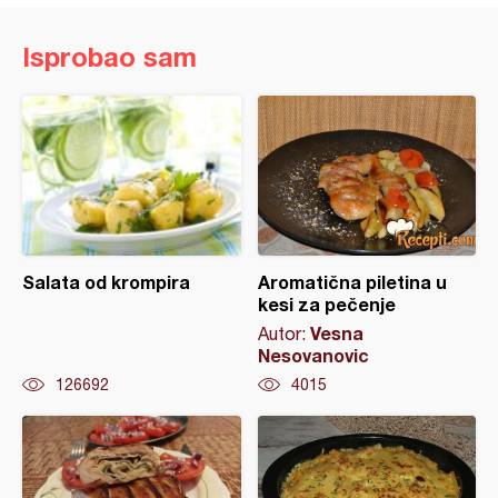
Isprobao sam
Salata od krompira
Aromatična piletina u
kesi za pečenje
Vesna
Autor:
Nesovanovic
126692
4015