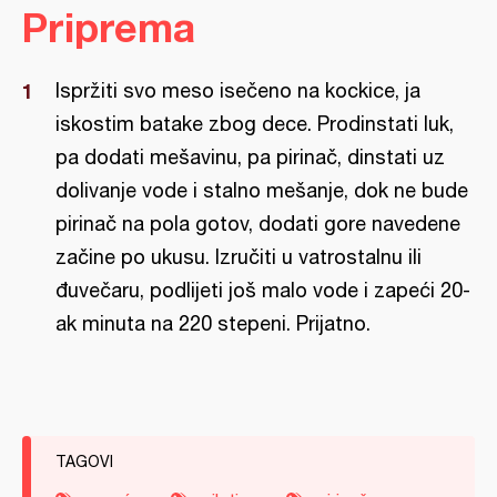
Priprema
Ispržiti svo meso isečeno na kockice, ja
iskostim batake zbog dece. Prodinstati luk,
pa dodati mešavinu, pa pirinač, dinstati uz
dolivanje vode i stalno mešanje, dok ne bude
pirinač na pola gotov, dodati gore navedene
začine po ukusu. Izručiti u vatrostalnu ili
đuvečaru, podlijeti još malo vode i zapeći 20-
ak minuta na 220 stepeni. Prijatno.
TAGOVI