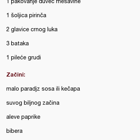
1 pakovanje đuveč mešavine
1 šoljica pirinča
2 glavice crnog luka
3 bataka
1 pileće grudi
Začini:
malo paradjz sosa ili kečapa
suvog biljnog začina
aleve paprike
bibera