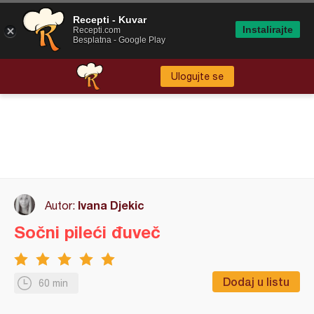
Recepti - Kuvar
Instalirajte
Recepti.com
Besplatna - Google Play
Ulogujte se
Ivana Djekic
Autor:
Sočni pileći đuveč
Dodaj u listu
60 min