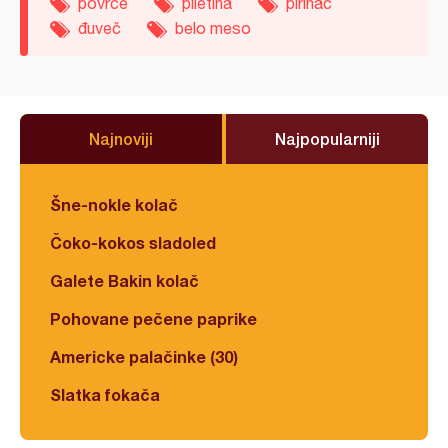
povrće
piletina
pirinač
đuveč
belo meso
Najnoviji
Najpopularniji
Šne-nokle kolač
Čoko-kokos sladoled
Galete Bakin kolač
Pohovane pečene paprike
Americke palačinke (30)
Slatka fokača