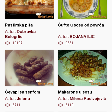
Pastirska pita
Ćufte u sosu od povrća
Dubravka
Autor:
Belogrlic
BOJANA ILIC
Autor:
13107
9651
Ćevapi sa senfom
Makarone u sosu
Jelena
Milena Radivojević
Autor:
Autor:
6711
6113