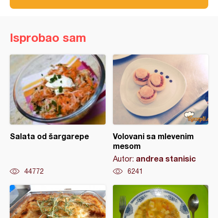
Isprobao sam
Salata od šargarepe
Volovani sa mlevenim
mesom
andrea stanisic
Autor:
44772
6241