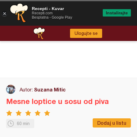
Recepti - Kuvar
Instalirajte
Recepti.com
Besplatna - Google Play
Ulogujte se
Suzana Mitic
Autor:
Mesne loptice u sosu od piva
Dodaj u listu
60 min