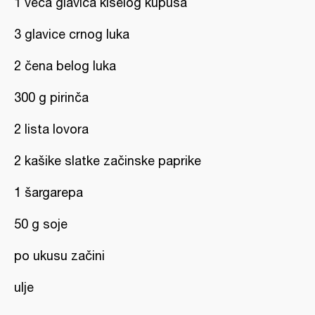
1 veća glavica kiselog kupusa
3 glavice crnog luka
2 čena belog luka
300 g pirinča
2 lista lovora
2 kašike slatke začinske paprike
1 šargarepa
50 g soje
po ukusu začini
ulje