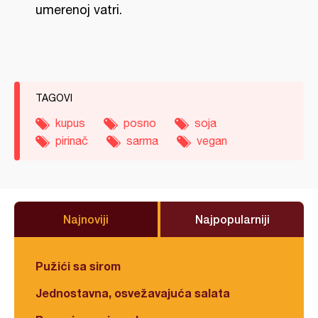
umerenoj vatri.
TAGOVI
kupus
posno
soja
pirinač
sarma
vegan
Najnoviji
Najpopularniji
Pužići sa sirom
Jednostavna, osvežavajuća salata