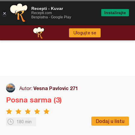
Recepti - Kuvar
Instalirajte
Recepti.com
Besplatna - Google Play
Ulogujte se
Vesna Pavlovic 271
Autor:
Posna sarma (3)
Dodaj u listu
180 min