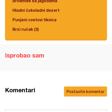
Brownies sa jagodama
Hladni čokoladni dezert
Punjeni cvetovi tikvica
Brzi ručak (3)
Isprobao sam
Komentari
Postavite komentar