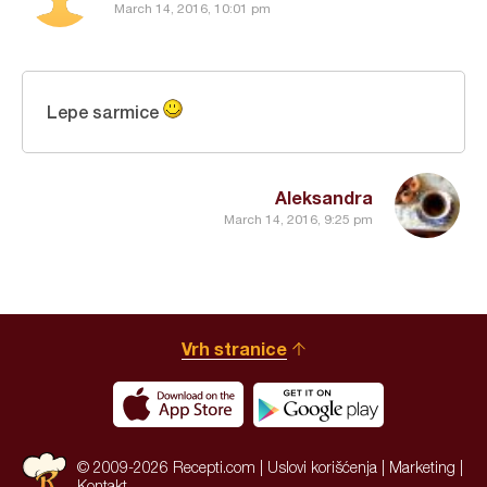
March 14, 2016, 10:01 pm
Lepe sarmice
Aleksandra
March 14, 2016, 9:25 pm
Vrh stranice
© 2009-2026 Recepti.com |
Uslovi korišćenja
|
Marketing
|
Kontakt