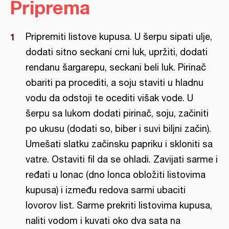
Priprema
Pripremiti listove kupusa. U šerpu sipati ulje,
dodati sitno seckani crni luk, upržiti, dodati
rendanu šargarepu, seckani beli luk. Pirinač
obariti pa procediti, a soju staviti u hladnu
vodu da odstoji te ocediti višak vode. U
šerpu sa lukom dodati pirinač, soju, začiniti
po ukusu (dodati so, biber i suvi biljni začin).
Umešati slatku začinsku papriku i skloniti sa
vatre. Ostaviti fil da se ohladi. Zavijati sarme i
ređati u lonac (dno lonca obložiti listovima
kupusa) i između redova sarmi ubaciti
lovorov list. Sarme prekriti listovima kupusa,
naliti vodom i kuvati oko dva sata na