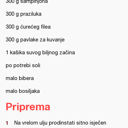
300 g šampinjona
300 g praziluka
300 g ćurećeg filea
300 g pavlake za kuvanje
1 kašika suvog biljnog začina
po potrebi soli
malo bibera
malo bosiljaka
Priprema
Na vrelom ulju prodinstati sitno isječen