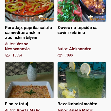
Paradajz paprika salata
Ðuveč na tepsiče sa
sa mediteranskim
suvim rebrima
začinskim biljem
Vesna
Autor:
Nesovanovic
Aleksandra
Autor:
15534
7096
Flan ratatuj
Bezalkoholni mohito
Aneta Matić
Aneta Matić
Autor:
Autor: