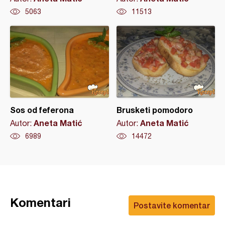
5063
11513
Sos od feferona
Brusketi pomodoro
Aneta Matić
Aneta Matić
Autor:
Autor:
6989
14472
Komentari
Postavite komentar