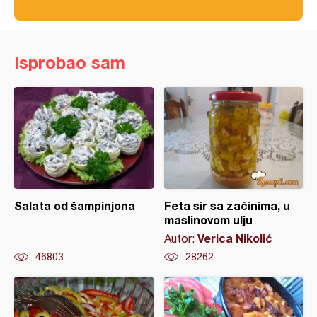
Isprobao sam
Salata od šampinjona
Feta sir sa začinima, u
maslinovom ulju
Verica Nikolić
Autor:
46803
28262