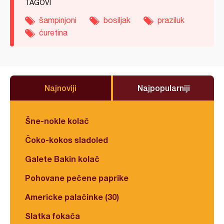
TAGOVI
šampinjoni
bosiljak
praziluk
ćuretina
Najnoviji
Najpopularniji
Šne-nokle kolač
Čoko-kokos sladoled
Galete Bakin kolač
Pohovane pečene paprike
Americke palačinke (30)
Slatka fokača