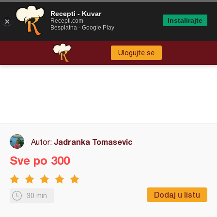
Recepti - Kuvar
Instalirajte
Recepti.com
Besplatna - Google Play
Ulogujte se
Jadranka Tomasevic
Autor:
Sve po 300
Dodaj u listu
30 min