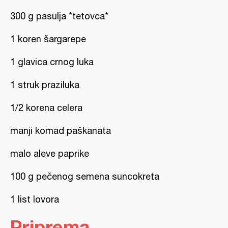
300 g pasulja *tetovca*
1 koren šargarepe
1 glavica crnog luka
1 struk praziluka
1/2 korena celera
manji komad paškanata
malo aleve paprike
100 g pečenog semena suncokreta
1 list lovora
Priprema