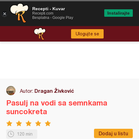
Recepti - Kuvar
Instalirajte
Recepti.com
Besplatna - Google Play
Ulogujte se
Dragan Živković
Autor:
Pasulj na vodi sa semnkama
suncokreta
Dodaj u listu
120 min