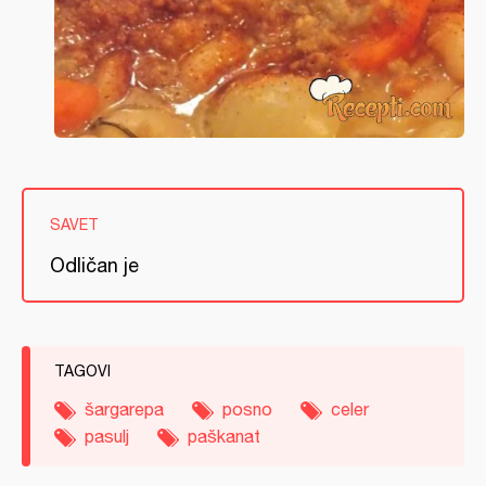
SAVET
Odličan je
TAGOVI
šargarepa
posno
celer
pasulj
paškanat