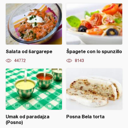
Salata od šargarepe
Špagete con lo spunzillo
44772
8143
Umak od paradajza
Posna Bela torta
(Posno)