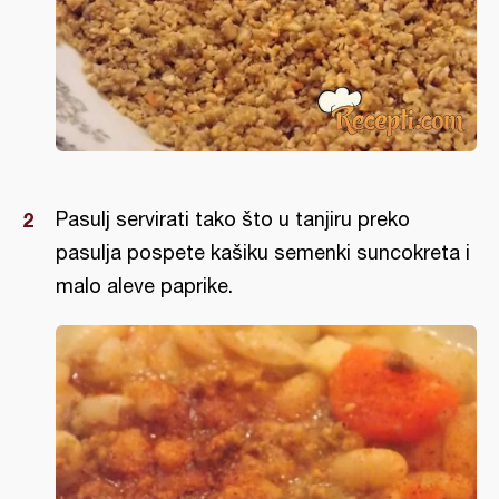
Pasulj servirati tako što u tanjiru preko
pasulja pospete kašiku semenki suncokreta i
malo aleve paprike.