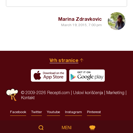
Marina Zdravkovic
March 19, 2015, 7:00 pm
Vrh stranice
© 2009-2026 Recepti.com |
Uslovi korišćenja
|
Marketing
|
Kontakt
Facebook
Twitter
Youtube
Instagram
Pinterest
Site by:
HALO