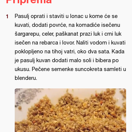
Pasulj oprati i staviti u lonac u kome će se
kuvati, dodati povrće, na komadiće isečenu
šargarepu, celer, paškanat prazi luk i crni luk
isečen na rebarca i lovor. Naliti vodom i kuvati
poklopljeno na tihoj vatri, oko dva sata. Kada
je pasulj kuvan dodati malo soli i bibera po
ukusu. Pečene semenke suncokreta samleti u
blenderu.