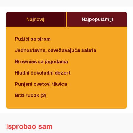
Najnoviji
Najpopularniji
Pužići sa sirom
Jednostavna, osvežavajuća salata
Brownies sa jagodama
Hladni čokoladni dezert
Punjeni cvetovi tikvica
Brzi ručak (3)
Isprobao sam