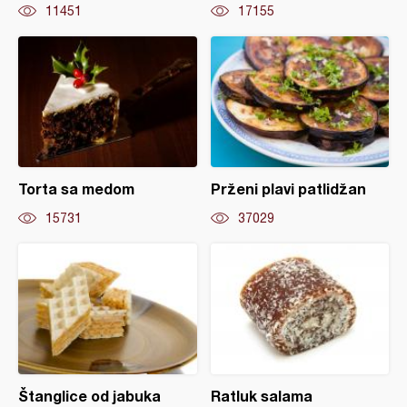
11451
17155
Torta sa medom
Prženi plavi patlidžan
15731
37029
Štanglice od jabuka
Ratluk salama