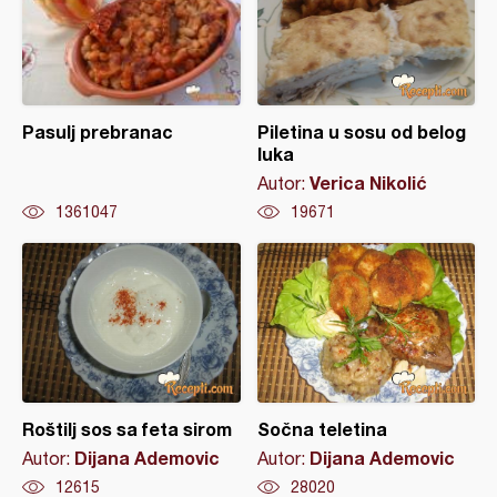
Pasulj prebranac
Piletina u sosu od belog
luka
Verica Nikolić
Autor:
1361047
19671
Roštilj sos sa feta sirom
Sočna teletina
Dijana Ademovic
Dijana Ademovic
Autor:
Autor:
12615
28020