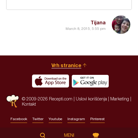
Tijana
March 8, 2015, 5:55 pm
Vrh stranice
© 2009-2026 Recepti.com |
Uslovi korišćenja
|
Marketing
|
Kontakt
Facebook
Twitter
Youtube
Instagram
Pinterest
Site by:
HALO