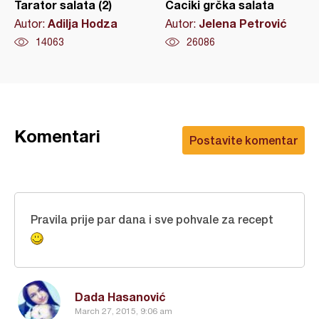
Tarator salata (2)
Caciki grčka salata
Adilja Hodza
Jelena Petrović
Autor:
Autor:
14063
26086
Komentari
Postavite komentar
Pravila prije par dana i sve pohvale za recept
Dada Hasanović
March 27, 2015, 9:06 am