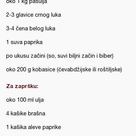
oko 1 kg pasulja
2-3 glavice crnog luka
3-4 čena belog luka
1 suva paprika
po ukusu začini (so, suvi biljni začin i biber)
oko 200 g kobasice (ćevabdžijske ili roštiljske)
Za zapršku:
oko 100 ml ulja
4 kašike brašna
1 kašika aleve paprike