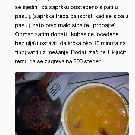
se sjedini, pa zapršku postepeno sipati u
pasulj, (zaprška treba da ispršti kad se sipa u
pasulj, zato prvo malo sipajte i probajte).
Odmah zatim dodati i kobasice (oceđene,
bez ulja) i ostaviti da krčka oko 10 minuta na
tihoj vatri uz mešanje. Dodati začine. Uključiti
rernu da se zagreva na 200 stepeni.