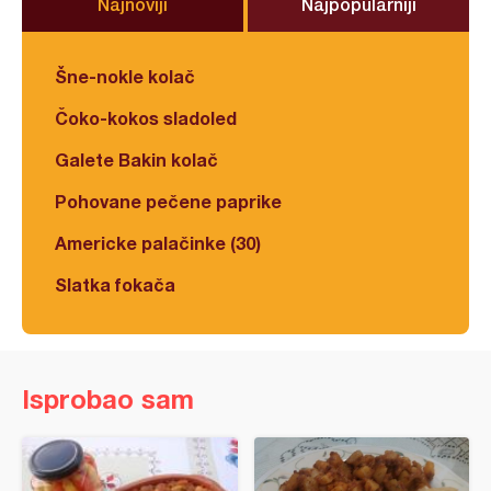
Najnoviji
Najpopularniji
Šne-nokle kolač
Čoko-kokos sladoled
Galete Bakin kolač
Pohovane pečene paprike
Americke palačinke (30)
Slatka fokača
Isprobao sam