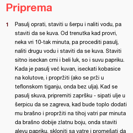
Priprema
Pasulj oprati, staviti u šerpu i naliti vodu, pa
staviti da se kuva. Od trenutka kad provri,
neka vri 10-tak minuta, pa procediti pasulj,
naliti drugu vodu i staviti da se kuva. Staviti
sitno iseckan crni i beli luk, so i suvu papriku.
Kada je pasulj već kuvan, iseckati kobasice
na kolutove, i propržiti (ako se prži u
teflonskom tiganju, onda bez ulja). Kad se
pasulj skuva, pripremiti zapršku - sipati ulje u
šerpicu da se zagreva, kad bude toplo dodati
mu brašno i propržiti na tihoj vatri par minuta
da brašno dobije zlatnu boju, onda staviti
alevu papriku, skloniti sa vatre i promešati da