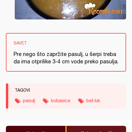
SAVET
Pre nego što zapržite pasulj, u šerpi treba
da ima otprilike 3-4 cm vode preko pasulja.
TAGOVI
pasulj
kobasice
beli luk