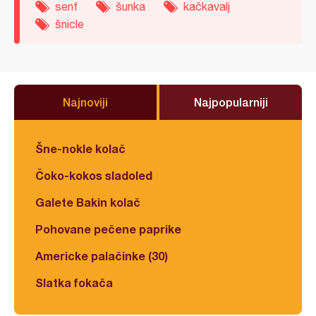
senf
šunka
kačkavalj
šnicle
Najnoviji
Najpopularniji
Šne-nokle kolač
Čoko-kokos sladoled
Galete Bakin kolač
Pohovane pečene paprike
Americke palačinke (30)
Slatka fokača