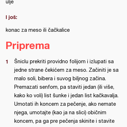
ulje
I još:
konac za meso ili čačkalice
Priprema
Šniclu prekriti providno folijom i izlupati sa
jedne strane čekićem za meso. Začiniti je sa
malo soli, bibera i suvog biljnog začina.
Premazati senfom, pa staviti jedan (ili više,
kako ko voli) list šunke i jedan list kačkavalja.
Umotati ih koncem za pečenje, ako nemate
njega, umotajte (kao ja na slici) običnim
koncem, pa ga pre pečenja skinite i stavite