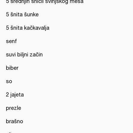
5 srednjih šnicli svinjskog mesa
5 šnita šunke
5 šnita kačkavalja
senf
suvi biljni začin
biber
so
2 jajeta
prezle
brašno