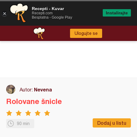
Recepti - Kuvar
Instalirajte
Recepti.com
Besplatna - Google Play
Ulogujte se
Nevena
Autor:
Rolovane šnicle
Dodaj u listu
90 min