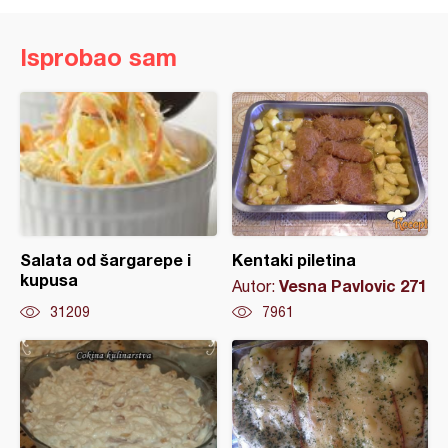
Isprobao sam
Salata od šargarepe i
Kentaki piletina
kupusa
Vesna Pavlovic 271
Autor:
31209
7961