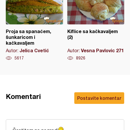
Proja sa spanaćem,
Kiflice sa kačkavaljem
šunkaricom i
(2)
kačkavaljem
Jelica Cvetić
Vesna Pavlovic 271
Autor:
Autor:
5617
8926
Komentari
Postavite komentar