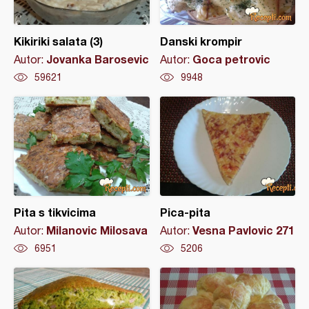
Kikiriki salata (3)
Danski krompir
Jovanka Barosevic
Goca petrovic
Autor:
Autor:
59621
9948
Pita s tikvicima
Pica-pita
Milanovic Milosava
Vesna Pavlovic 271
Autor:
Autor:
6951
5206