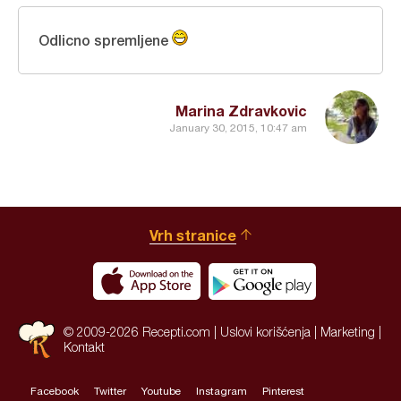
Odlicno spremljene
Marina Zdravkovic
January 30, 2015, 10:47 am
Vrh stranice
© 2009-2026 Recepti.com |
Uslovi korišćenja
|
Marketing
|
Kontakt
Facebook
Twitter
Youtube
Instagram
Pinterest