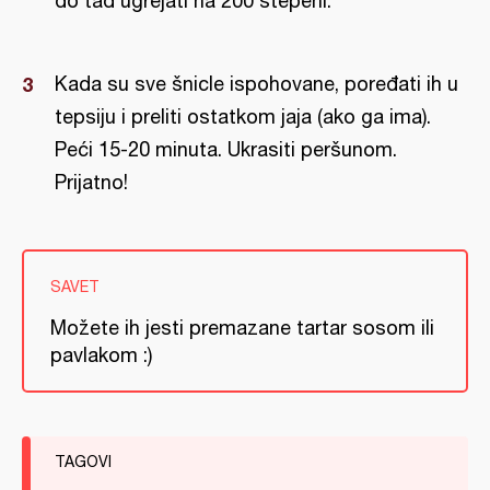
do tad ugrejati na 200 stepeni.
Kada su sve šnicle ispohovane, poređati ih u
tepsiju i preliti ostatkom jaja (ako ga ima).
Peći 15-20 minuta. Ukrasiti peršunom.
Prijatno!
SAVET
Možete ih jesti premazane tartar sosom ili
pavlakom :)
TAGOVI