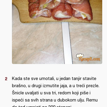
Kada ste sve umotali, u jedan tanjir stavite
brašno, u drugi izmutite jaja, a u treći prezle.
Šnicle uvaljati u sva tri, redom koji piše i
ispeći sa svih strana u dubokom ulju. Rernu