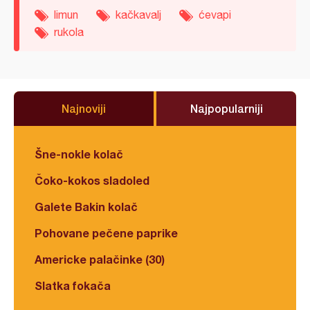
limun
kačkavalj
ćevapi
rukola
Najnoviji
Najpopularniji
Šne-nokle kolač
Čoko-kokos sladoled
Galete Bakin kolač
Pohovane pečene paprike
Americke palačinke (30)
Slatka fokača