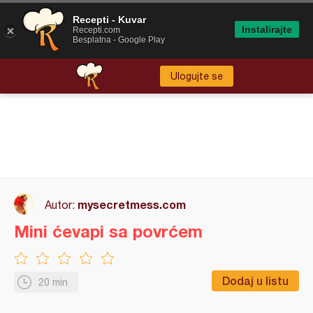
Recepti - Kuvar
Instalirajte
Recepti.com
Besplatna - Google Play
Ulogujte se
mysecretmess.com
Autor:
Mini ćevapi sa povrćem
Dodaj u listu
20 min