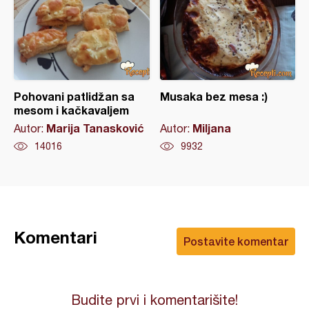
Pohovani patlidžan sa
Musaka bez mesa :)
mesom i kačkavaljem
Marija Tanasković
Miljana
Autor:
Autor:
14016
9932
Komentari
Postavite komentar
Budite prvi i komentarišite!