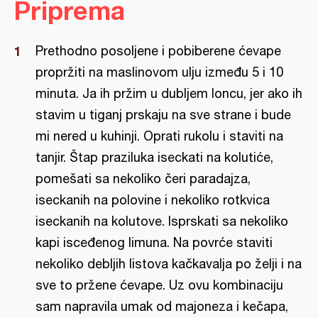
Priprema
Prethodno posoljene i pobiberene ćevape
propržiti na maslinovom ulju između 5 i 10
minuta. Ja ih pržim u dubljem loncu, jer ako ih
stavim u tiganj prskaju na sve strane i bude
mi nered u kuhinji. Oprati rukolu i staviti na
tanjir. Štap praziluka iseckati na kolutiće,
pomešati sa nekoliko čeri paradajza,
iseckanih na polovine i nekoliko rotkvica
iseckanih na kolutove. Isprskati sa nekoliko
kapi isceđenog limuna. Na povrće staviti
nekoliko debljih listova kačkavalja po želji i na
sve to pržene ćevape. Uz ovu kombinaciju
sam napravila umak od majoneza i kečapa,