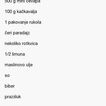
500 g mini ćevapa
100 g kačkavalja
1 pakovanje rukola
čeri paradajz
nekoliko rotkvica
1/2 limuna
maslinovo ulje
so
biber
praziiluk