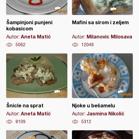
Šampinjoni punjeni
Mafini sa sirom i zeljem
kobasicom
Aneta Matić
Milanovic Milosava
Autor:
Autor:
5062
12049
Šnicle na sprat
Njoke u bešamelu
Aneta Matić
Jasmina Nikolić
Autor:
Autor:
8109
5312