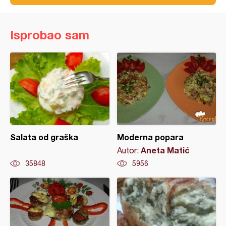
Isprobao sam
Salata od graška
Moderna popara
Aneta Matić
Autor:
35848
5956