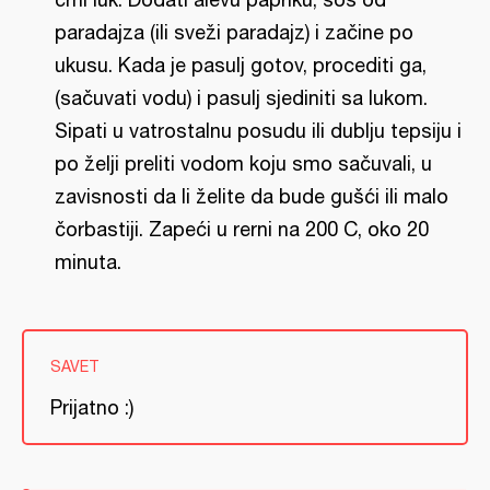
paradajza (ili sveži paradajz) i začine po
ukusu. Kada je pasulj gotov, procediti ga,
(sačuvati vodu) i pasulj sjediniti sa lukom.
Sipati u vatrostalnu posudu ili dublju tepsiju i
po želji preliti vodom koju smo sačuvali, u
zavisnosti da li želite da bude gušći ili malo
čorbastiji. Zapeći u rerni na 200 C, oko 20
minuta.
SAVET
Prijatno :)