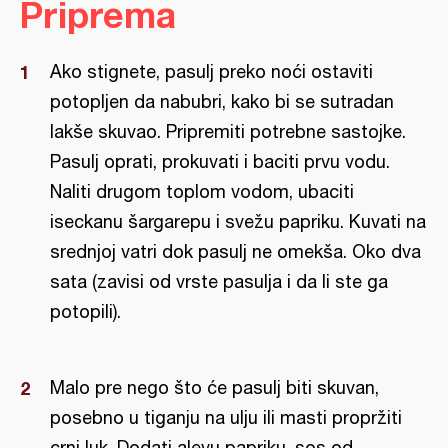
Priprema
Ako stignete, pasulj preko noći ostaviti
potopljen da nabubri, kako bi se sutradan
lakše skuvao. Pripremiti potrebne sastojke.
Pasulj oprati, prokuvati i baciti prvu vodu.
Naliti drugom toplom vodom, ubaciti
iseckanu šargarepu i svežu papriku. Kuvati na
srednjoj vatri dok pasulj ne omekša. Oko dva
sata (zavisi od vrste pasulja i da li ste ga
potopili).
Malo pre nego što će pasulj biti skuvan,
posebno u tiganju na ulju ili masti propržiti
crni luk. Dodati alevu papriku, sos od