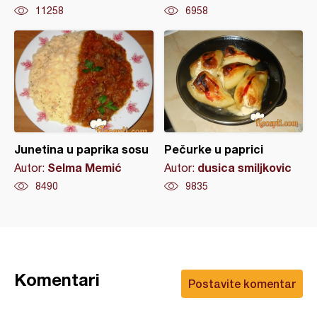
11258
6958
Junetina u paprika sosu
Pečurke u paprici
Selma Memić
dusica smiljkovic
Autor:
Autor:
8490
9835
Komentari
Postavite komentar