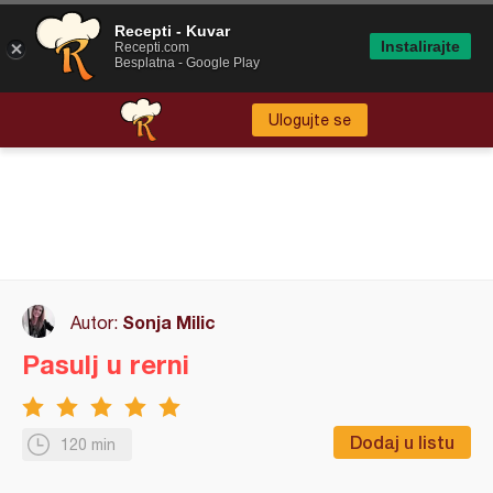
Recepti - Kuvar
Instalirajte
Recepti.com
Besplatna - Google Play
Ulogujte se
Sonja Milic
Autor:
Pasulj u rerni
Dodaj u listu
120 min