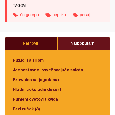
TAGOVI
šargarepa
paprika
pasulj
Najnoviji
Najpopularniji
Pužići sa sirom
Jednostavna, osvežavajuća salata
Brownies sa jagodama
Hladni čokoladni dezert
Punjeni cvetovi tikvica
Brzi ručak (3)