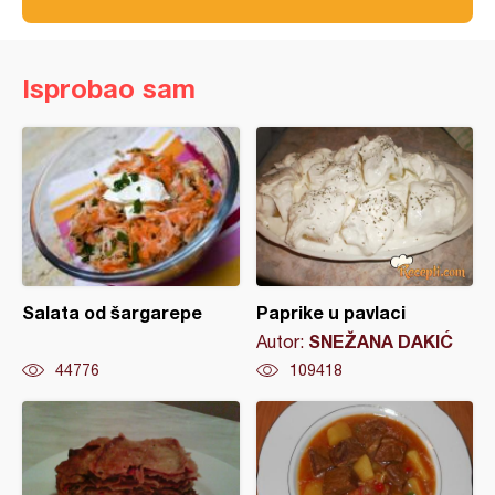
Isprobao sam
Salata od šargarepe
Paprike u pavlaci
SNEŽANA DAKIĆ
Autor:
44776
109418