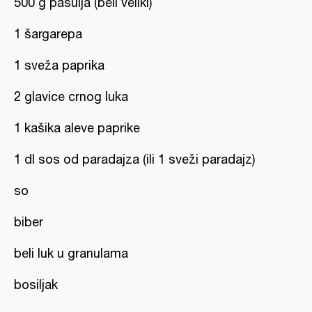
500 g pasulja (beli veliki)
1 šargarepa
1 sveža paprika
2 glavice crnog luka
1 kašika aleve paprike
1 dl sos od paradajza (ili 1 sveži paradajz)
so
biber
beli luk u granulama
bosiljak