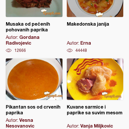
Musaka od pečenih
Makedonska janija
pohovanih paprika
Gordana
Autor:
Radivojevic
Erna
Autor:
12666
44448
Pikantan sos od crvenih
Kuvane sarmice i
paprika
paprike sa suvim mesom
Vesna
Autor:
Nesovanovic
Vanja Miljkovic
Autor: