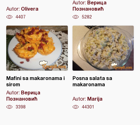
Верица
Autor:
Olivera
Познановић
Autor:
4407
5282
Mafini sa makaronama i
Posna salata sa
sirom
makaronama
Верица
Autor:
Познановић
Marija
Autor:
3398
44301