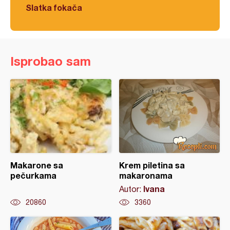
Slatka fokača
Isprobao sam
Makarone sa
Krem piletina sa
pečurkama
makaronama
Ivana
Autor:
20860
3360