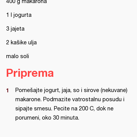
400 g makarona
1 l jogurta
3 jajeta
2 kašike ulja
malo soli
Priprema
Pomešajte jogurt, jaja, so i sirove (nekuvane)
makarone. Podmazite vatrostalnu posudu i
sipajte smesu. Pecite na 200 C, dok ne
porumeni, oko 30 minuta.