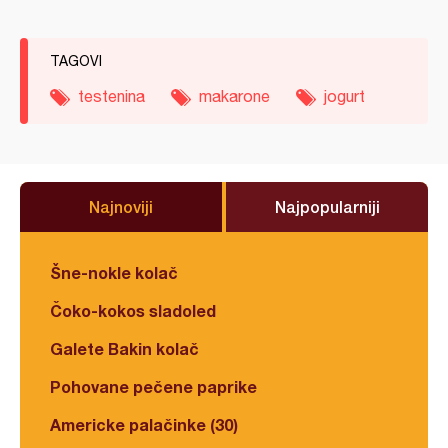
TAGOVI
testenina
makarone
jogurt
Najnoviji
Najpopularniji
Šne-nokle kolač
Čoko-kokos sladoled
Galete Bakin kolač
Pohovane pečene paprike
Americke palačinke (30)