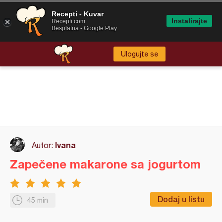
Recepti - Kuvar
Instalirajte
Recepti.com
Besplatna - Google Play
Ulogujte se
Ivana
Autor:
Zapečene makarone sa jogurtom
Dodaj u listu
45 min