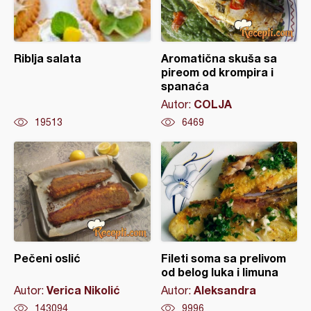
Riblja salata
Aromatična skuša sa
pireom od krompira i
spanaća
COLJA
Autor:
19513
6469
Pečeni oslić
Fileti soma sa prelivom
od belog luka i limuna
Verica Nikolić
Aleksandra
Autor:
Autor:
143094
9996