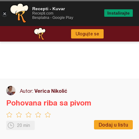
Recepti - Kuvar
Instalirajte
Recepti.com
Besplatna - Google Play
Ulogujte se
Verica Nikolić
Autor:
Pohovana riba sa pivom
Dodaj u listu
20 min