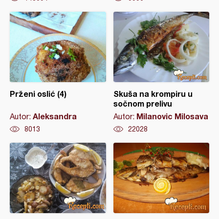
Prženi oslić (4)
Skuša na krompiru u
sočnom prelivu
Aleksandra
Milanovic Milosava
Autor:
Autor:
8013
22028