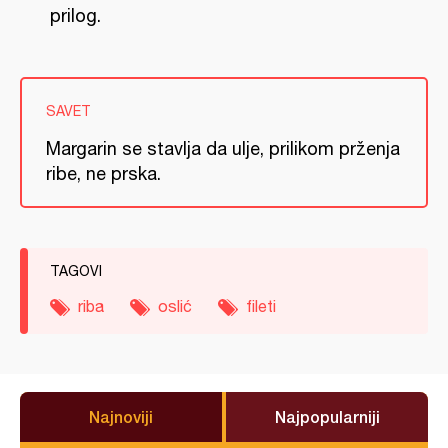
prilog.
SAVET
Margarin se stavlja da ulje, prilikom prženja
ribe, ne prska.
TAGOVI
riba
oslić
fileti
Najnoviji
Najpopularniji