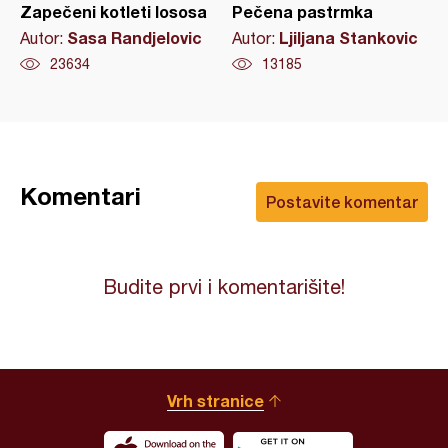
Zapečeni kotleti lososa
Pečena pastrmka
Sasa Randjelovic
Ljiljana Stankovic
Autor:
Autor:
23634
13185
Komentari
Postavite komentar
Budite prvi i komentarišite!
Vrh stranice