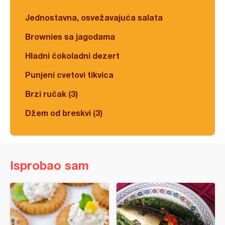
Jednostavna, osvežavajuća salata
Brownies sa jagodama
Hladni čokoladni dezert
Punjeni cvetovi tikvica
Brzi ručak (3)
Džem od breskvi (3)
Isprobao sam