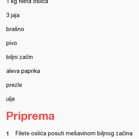
1 kg fileta oslića
3 jaja
brašno
pivo
biljni začin
aleva paprika
prezle
ulje
Priprema
Filete oslića posuti mešavinom biljnog začina