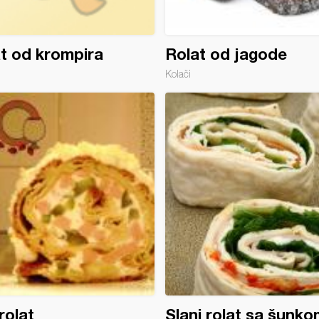
t od krompira
Rolat od jagode
Kolači
 rolat
Slani rolat sa šunko