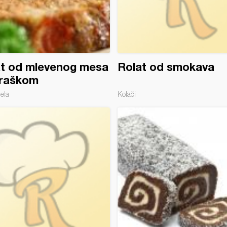
at od mlevenog mesa
Rolat od smokava
graškom
jela
Kolači