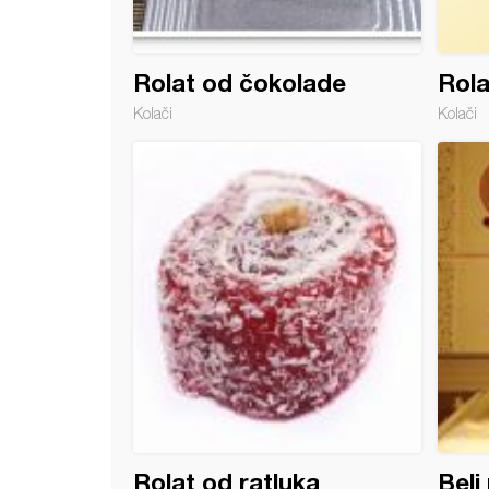
Rolat od čokolade
Rola
Kolači
Kolači
 sa spanaćem
Rolat od ratluka
Beli