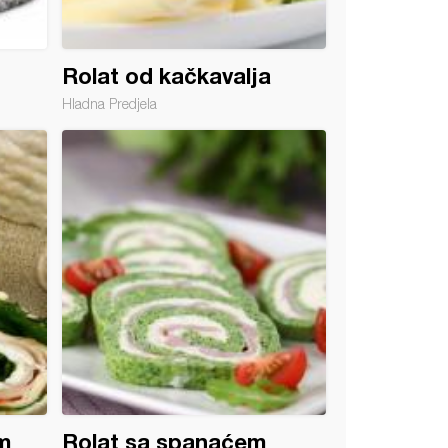
Rolat od kačkavalja
Hladna Predjela
m
Rolat sa spanaćem