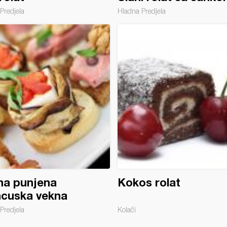
Predjela
Hladna Predjela
na punjena
Kokos rolat
ncuska vekna
Predjela
Kolači