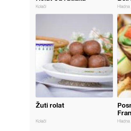
Kolači
Hladna 
 torta
Žuti rolat
Pos
Fra
Kolači
Hladna 