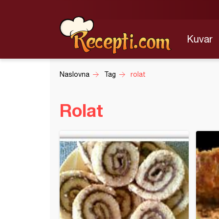
Kuvar
Naslovna
Tag
rolat
Rolat
adni rolat