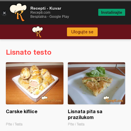
Recepti - Kuvar
Instalirajte
Recepti.com
Besplatna - Google Play
Ulogujte se
Lisnato testo
Carske kiflice
Lisnata pita sa
prazilukom
Pite i Testa
Pite i Testa