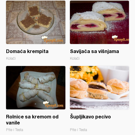
Domaća krempita
Savijača sa višnjama
Kolači
Kolači
Rolnice sa kremom od
Šupljikavo pecivo
vanile
Pite i Testa
Pite i Testa