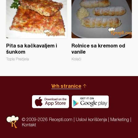
Pita sa kačkavaljem i
Rolnice sa kremom od
šunkom
vanile
Topla Predjela
Kolači
Vrh stranice
© 2009-2026 Recepti.com |
Uslovi korišćenja
|
Marketing
|
Kontakt