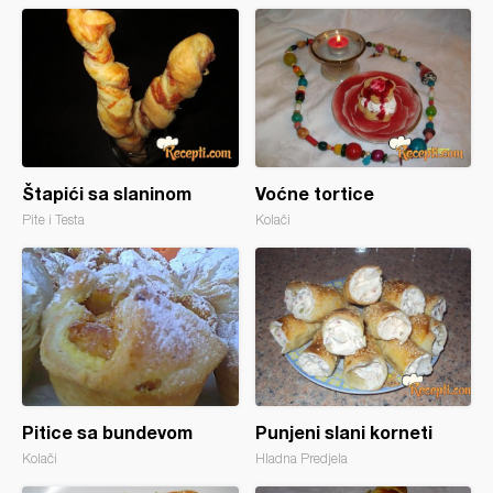
Štapići sa slaninom
Voćne tortice
Pite i Testa
Kolači
Pitice sa bundevom
Punjeni slani korneti
Kolači
Hladna Predjela