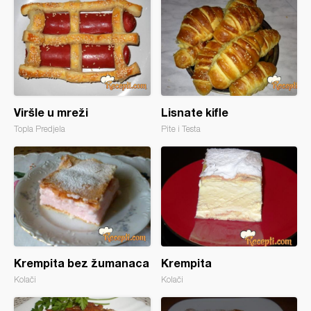
Viršle u mreži
Lisnate kifle
Topla Predjela
Pite i Testa
Krempita bez žumanaca
Krempita
Kolači
Kolači