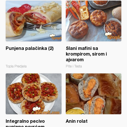
Punjena palačinka (2)
Slani mafini sa
krompirom, sirom i
ajvarom
Topla Predjela
Pite i Testa
Integralno pecivo
Anin rolat
punjeno povrćem