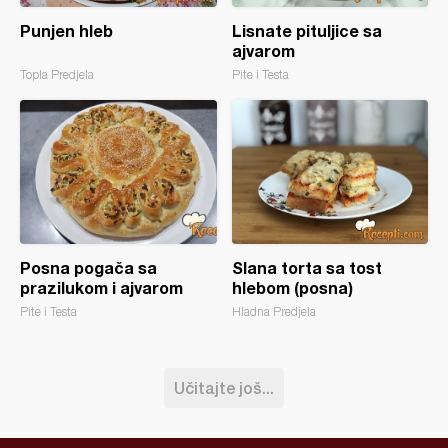
Punjen hleb
Lisnate pituljice sa
ajvarom
Topla Predjela
Pite i Testa
Posna pogača sa
Slana torta sa tost
prazilukom i ajvarom
hlebom (posna)
Pite i Testa
Hladna Predjela
Učitajte još...