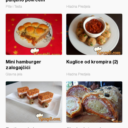
Pite i Testa
Hladna Predjela
Mini hamburger
Kuglice od krompira (2)
zalogajčići
Glavna jela
Hladna Predjela