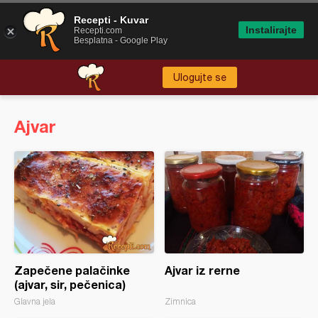
Recepti - Kuvar
Instalirajte
Recepti.com
Besplatna - Google Play
Ulogujte se
Ajvar
Zapečene palačinke
Ajvar iz rerne
(ajvar, sir, pečenica)
Glavna jela
Zimnica