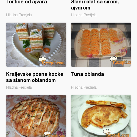
Tortice od ajvara
Slani rolat sa sirom,
ajvarom
Hladna Predjela
Hladna Predjela
Kraljevske posne kocke
Tuna oblanda
sa slanom oblandom
Hladna Predjela
Hladna Predjela